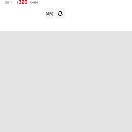
326
66 折
$
$
494
出版社
(可複選)
試閱
Little Tiger Press(1)
配送方式
(可複選)
可超商取貨(1)
可海外宅配(1)
可港澳店取(1)
可新加坡店取(1)
可菲律賓店取(1)
重新設定
確認