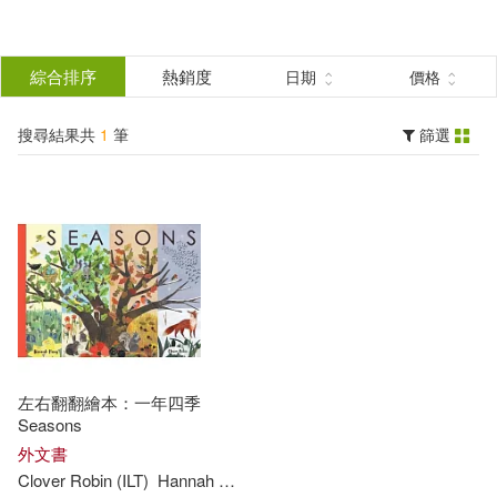
搜
尋
分類
綜合排序
熱銷度
日期
價格
(單選)
結
搜尋結果共
1
筆
篩選
圖書(1)
所有商品(1)
果
展開
篩
選
作者
(可複選)
Clover Robin (ILT)(1)
左右翻翻繪本：一年四季
Hannah Pang(1)
Seasons
外文書
Clover
Robin
(
ILT
)
Hannah
Pang