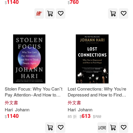
1140
760
$
$
Johann Hari(2)
Bookhabits(1)
Jordan(1)
Marlow(1)
出版社
(可複選)
Stolen Focus: Why You Can’’t
Lost Connections: Why You’re
Pay Attention--And How to
Depressed and How to Find
Ingram(13)
天下生活(4)
Think Deeply Again
Hope
外文書
外文書
Hari
Johann
Hari
Johann
1140
613
Bloomsbury Publishing(2)
$
85 折
$
$
722
試閱