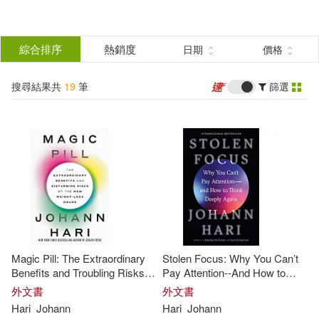
搜
尋
分類
綜合排序
熱銷度
日期
價格
(單選)
結
搜尋結果共
19
筆
篩選
圖書(17)
所有商品(19)
果
電子書(2)
篩
選
展開
作者
(可複選)
Magic Pill: The Extraordinary
Stolen Focus: Why You Can’t
Hari(11)
Johann(11)
Benefits and Troubling Risks of
Pay Attention--And How to
the New Weight-Loss Drugs
Think Deeply Again
外文書
外文書
Hari
Johann
Hari
Johann
約翰．海利(4)