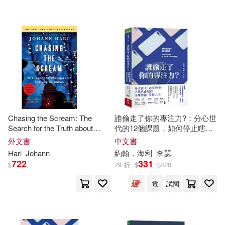
配送方式
(可複選)
可超商取貨(17)
可海外宅配(17)
可港澳店取(17)
Chasing the Scream: The
誰偷走了你的專注力?：分心世
Search for the Truth about
代的12個課題，如何停止瞎
可新加坡店取(17)
Addiction
忙，重拾心流、效率與創意
外文書
中文書
Hari
Johann
約翰．海利
李瑟
722
331
$
79 折
$
$
420
可菲律賓店取(17)
電
試閱
電子書
(可複選)