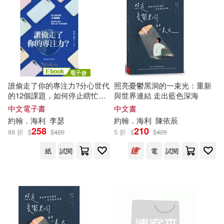
適合手機平板閱讀(2)
其他
(可複選)
誰偷走了你的專注力?分心世代
照亮憂鬱黑洞的一束光：重新
現在可購買商品(9)
的12個課題，如何停止瞎忙，
與世界連結 走出藍色深海
重拾心流、效率與創意 (電子
中文電子書
中文書
書)
約翰．海利
李瑟
約翰．海利
陳依辰
作者/演唱/譯/編/繪(6)
258
210
88 折
$
$
420
5 折
$
$
420
紙
試閱
電
試閱
價格
-
範圍