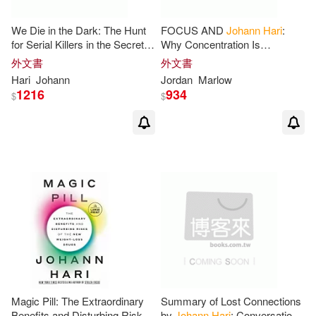
We Die in the Dark: The Hunt
FOCUS AND
Johann
Hari
:
for Serial Killers in the Secret
Why Concentration Is
City Beneath Las Vegas
Vanishing and How to Restore
外文書
外文書
It
Hari
Johann
Jordan
Marlow
1216
934
$
$
Magic Pill: The Extraordinary
Summary of Lost Connections
Benefits and Disturbing Risks
by
Johann
Hari
: Conversation