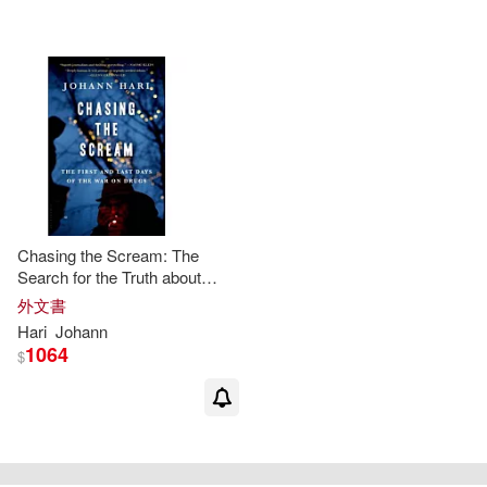
Chasing the Scream: The
Search for the Truth about
Addiction
外文書
Hari
Johann
1064
$
重新設定
確認