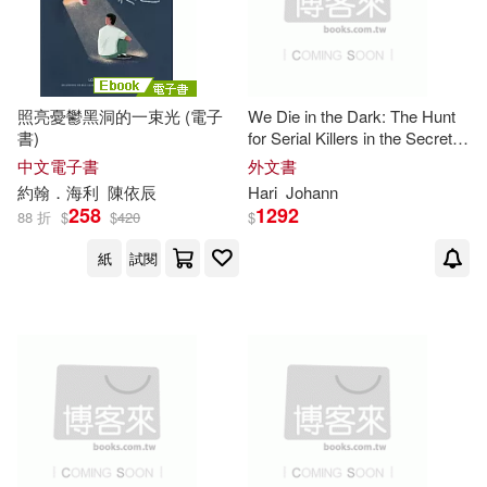
照亮憂鬱黑洞的一束光 (電子
We Die in the Dark: The Hunt
書)
for Serial Killers in the Secret
City Beneath Las Vegas
中文電子書
外文書
約翰．海利
陳依辰
Hari
Johann
258
1292
88 折
$
$
420
$
紙
試閱