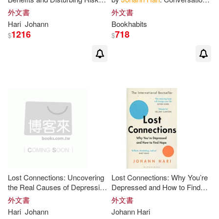
of the New Weight-Loss Drugs
Starters
外文書
外文書
Hari
Johann
Bookhabits
1216
718
$
$
Lost Connections: Uncovering
Lost Connections: Why You’re
the Real Causes of Depression
Depressed and How to Find
- And the Unexpected
Hope
外文書
外文書
Solutions
Hari
Johann
Johann
Hari