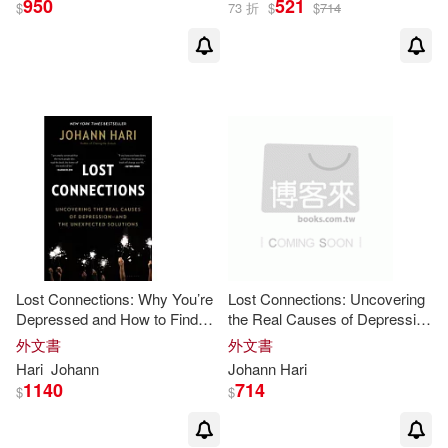
950
521
$
73 折
$
$
714
Lost Connections: Why You’re
Lost Connections: Uncovering
Depressed and How to Find
the Real Causes of Depression
Hope
– and the Unexpected
外文書
外文書
Solutions
Hari
Johann
Johann
Hari
1140
714
$
$