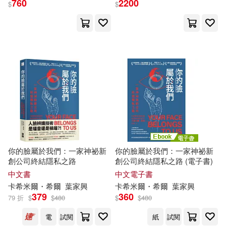
760
2200
$
$
Hamburg(1)
Kakali(1)
Majumdar(1)
Morton I. (PHT)/ Hill(1)
出版社
(可複選)
你的臉屬於我們：一家神祕新
你的臉屬於我們：一家神祕新
創公司終結隱私之路
創公司終結隱私之路 (電子書)
Ingram(4)
warner music(2)
中文書
中文電子書
卡希米爾・希爾
葉家興
卡希米爾・希爾
葉家興
379
360
寶鼎(2)
79 折
$
$
480
$
$
480
電
試閱
紙
試閱