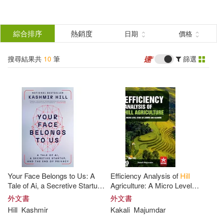
搜
尋
分類
綜合排序
熱銷度
日期
價格
(單選)
結
搜尋結果共
10
筆
篩選
圖書(6)
所有商品(10)
果
影音(3)
電子書(1)
篩
選
展開
作者
(可複選)
Your Face Belongs to Us: A
Efficiency Analysis of
Hill
Kashmir(4)
Hill(3)
Tale of Ai, a Secretive Startup,
Agriculture: A Micro Level
and the End of Privacy
Study of Jammu and
Kashmir
外文書
外文書
Hill
Kashmir
Kakali
Majumdar
卡希米爾・希爾(2)