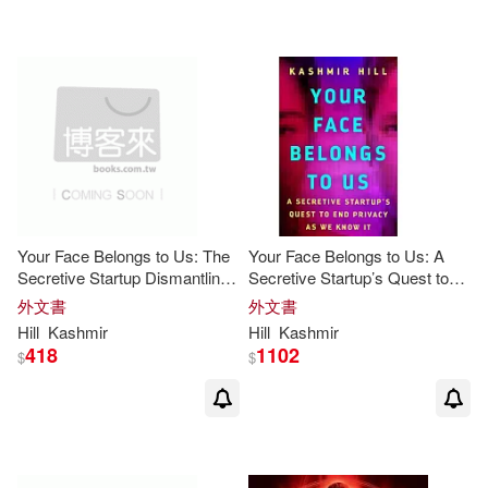
Linfair Records Limited(1)
Simon & Schuster(1)
配送方式
(可複選)
可超商取貨(9)
可海外宅配(9)
Your Face Belongs to Us: The
Your Face Belongs to Us: A
Secretive Startup Dismantling
Secretive Startup’s Quest to
可港澳店取(8)
Your Privacy
End Privacy as We Know It
外文書
外文書
Hill
Kashmir
Hill
Kashmir
418
1102
$
$
可新加坡店取(8)
可菲律賓店取(9)