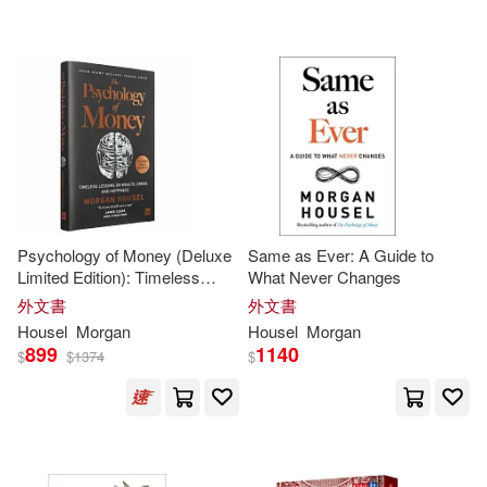
Macmillan UK(4)
Penguin Group (USA) Inc.(2)
配送方式
(可複選)
可超商取貨(27)
Psychology of Money (Deluxe
Same as Ever: A Guide to
Limited Edition): Timeless
What Never Changes
可海外宅配(27)
Lessons on Wealth, Greed,
外文書
外文書
and Happiness
Housel
Morgan
Housel
Morgan
899
1140
$
$
1374
$
可港澳店取(27)
可新加坡店取(27)