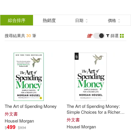
搜
尋
分類
綜合排序
熱銷度
日期
價格
(單選)
結
搜尋結果共
30
筆
篩選
圖書(27)
所有商品(30)
果
電子書(2)
有聲書(1)
篩
選
展開
作者
(可複選)
The Art of Spending Money
The Art of Spending Money:
Housel(12)
Morgan(12)
Simple Choices for a Richer
外文書
Life
外文書
Housel
Morgan
499
Housel
Morgan
$
$
934
摩根．豪瑟(11)