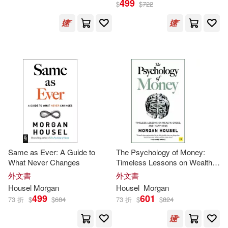
499
$
$
722
Housel Morgan(3)
摩根‧豪瑟(3)
Book(1)
Jefferson(1)
Melody(1)
Tigers(1)
卡蘿．杜維克(1)
Same as Ever: A Guide to
The Psychology of Money:
What Never Changes
Timeless Lessons on Wealth,
出版社
(可複選)
Greed, and Happiness
外文書
外文書
Housel
Morgan
Housel
Morgan
499
601
天下文化(14)
Ingram(10)
73 折
$
$
684
73 折
$
$
824