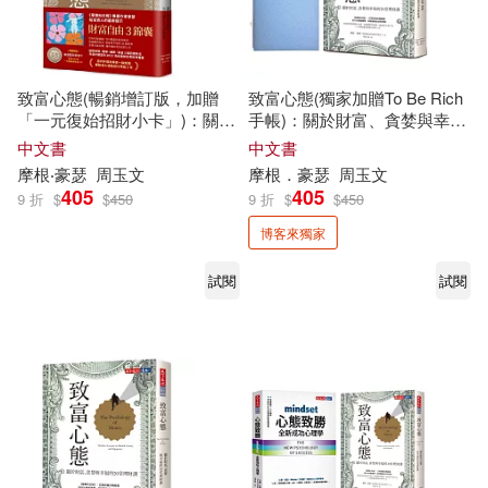
致富心態(暢銷增訂版，加贈
致富心態(獨家加贈To Be Rich
「一元復始招財小卡」)：關於
手帳)：關於財富、貪婪與幸福
財富、貪婪與幸福的20堂理財
的20堂理財課
中文書
中文書
課
摩根‧豪瑟
周玉文
摩根．豪瑟
周玉文
405
405
9 折
$
$
450
9 折
$
$
450
博客來獨家
試閱
試閱