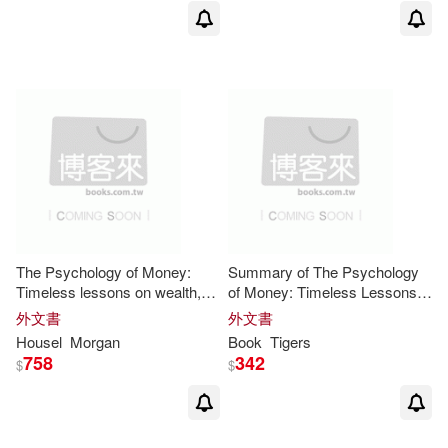
The Psychology of Money:
Summary of The Psychology
Timeless lessons on wealth,
of Money: Timeless Lessons
greed, and happiness (New
on Wealth, Greed, and
外文書
外文書
Synopsis and Analysis)
Happiness by
Morgan
Housel
Housel
Morgan
Book
Tigers
758
342
$
$