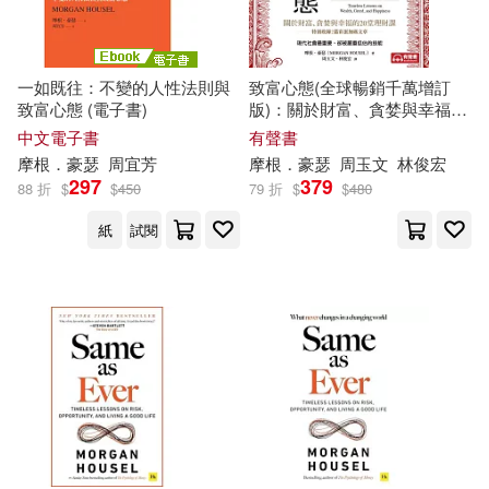
一如既往：不變的人性法則與
致富心態(全球暢銷千萬增訂
致富心態 (電子書)
版)：關於財富、貪婪與幸福的
20堂理財課 (有聲書)
中文電子書
有聲書
摩根．豪瑟
周宜芳
摩根．豪瑟
周玉文
林俊宏
297
379
88 折
$
$
450
79 折
$
$
480
紙
試閱