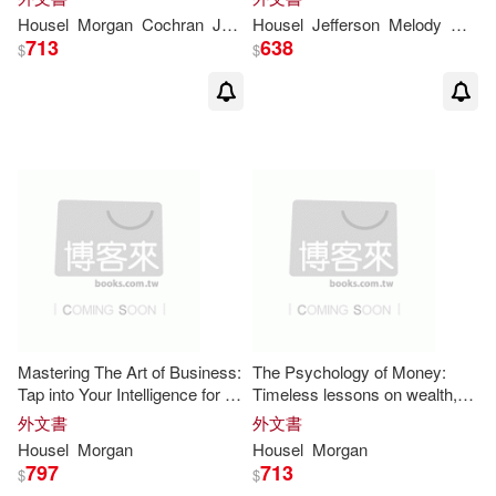
(The
Morgan
Housel
Fade (A Concise And Precise
Housel
Morgan
Cochran
Juanita
Housel
Jefferson
Melody
Morg
Collection)
Summary)
713
638
$
$
Mastering The Art of Business:
The Psychology of Money:
Tap into Your Intelligence for A
Timeless lessons on wealth,
Thriving Mindset
greed, and happiness New
外文書
外文書
Synopsis and Analysis
Housel
Morgan
Housel
Morgan
797
713
$
$