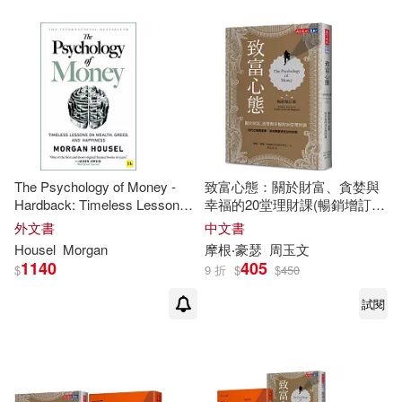
The Psychology of Money -
致富心態：關於財富、貪婪與
Hardback: Timeless Lessons
幸福的20堂理財課(暢銷增訂
on Wealth, Greed, and
版)
外文書
中文書
Happiness
Housel
Morgan
摩根‧豪瑟
周玉文
1140
405
$
9 折
$
$
450
試閱