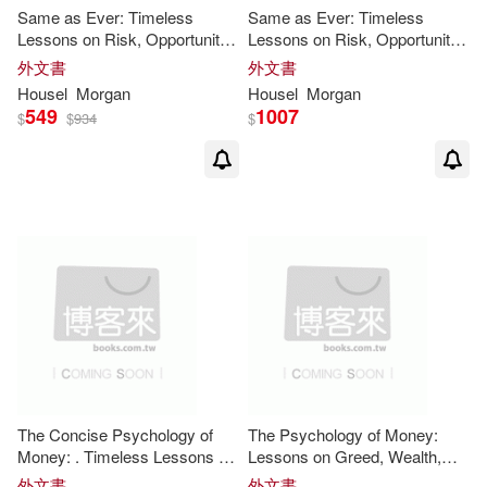
Same as Ever: Timeless
Same as Ever: Timeless
Lessons on Risk, Opportunity
Lessons on Risk, Opportunity
and Living a Good Life
and Living a Good Life
外文書
外文書
Housel
Morgan
Housel
Morgan
549
1007
$
$
934
$
The Concise Psychology of
The Psychology of Money:
Money: . Timeless Lessons on
Lessons on Greed, Wealth,
Wealth, Greed, and Happiness
and Happiness that Never
外文書
外文書