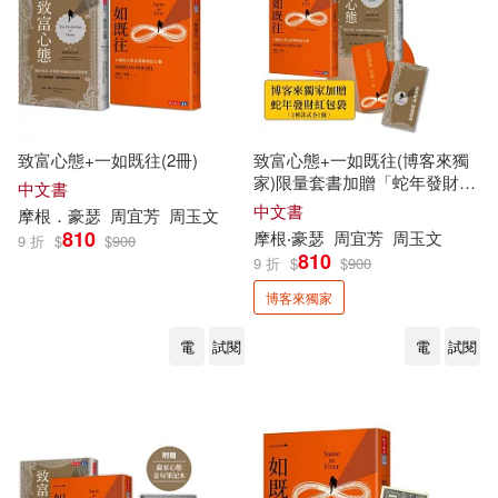
致富心態+一如既往(2冊)
致富心態+一如既往(博客來獨
家)限量套書加贈「蛇年發財紅
中文書
包袋」
中文書
摩根．豪瑟
周宜芳
周玉文
810
摩根‧豪瑟
周宜芳
周玉文
9 折
$
$
900
810
9 折
$
$
900
博客來獨家
電
試閱
電
試閱