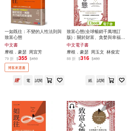
現在可購買商品(12)
作者/演唱/譯/編/繪(17)
一如既往：不變的人性法則與
致富心態(全球暢銷千萬增訂
致富心態
版)：關於財富、貪婪與幸福的
價格
-
20堂理財課 (電子書)
範圍
中文書
中文電子書
摩根．豪瑟
周宜芳
摩根．豪瑟
周玉文
林俊宏
355
316
79 折
$
$
450
88 折
$
$
480
博客來選書
電
試閱
紙
試閱