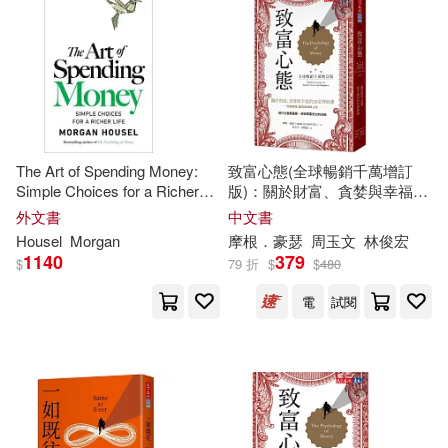
可菲律賓店取(27)
上市日期
(可複選)
一個月內上市新品(1)
The Art of Spending Money:
致富心態(全球暢銷千萬增訂
Simple Choices for a Richer
版)：關於財富、貪婪與幸福的
Life
20堂理財課
外文書
中文書
Housel
Morgan
摩根．豪瑟
周玉文
林俊宏
電子書
(可複選)
1140
379
$
79 折
$
$
480
電
試閱
適合手機平板閱讀(2)
其他
(可複選)