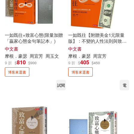
一如既往+致富心態(限量加贈
一如既往【附贈美金1元限量
「贏家心態金句筆記本」)
版】：不變的人性法則與致富
心態
中文書
中文書
摩根．豪瑟
周宜芳
周玉文
摩根．豪瑟
周宜芳
810
405
9 折
$
$
900
9 折
$
$
450
博客來選書
博客來選書
試閱
電