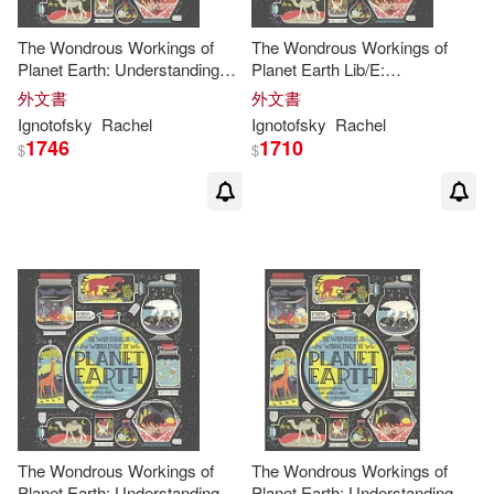
The Wondrous Workings of
The Wondrous Workings of
Planet Earth: Understanding
Planet Earth Lib/E:
Our World and Its Ecosystems
Understanding Our World and
外文書
外文書
Its Ecosystems
Ignotofsky
Rachel
Ignotofsky
Rachel
1746
1710
$
$
The Wondrous Workings of
The Wondrous Workings of
Planet Earth: Understanding
Planet Earth: Understanding