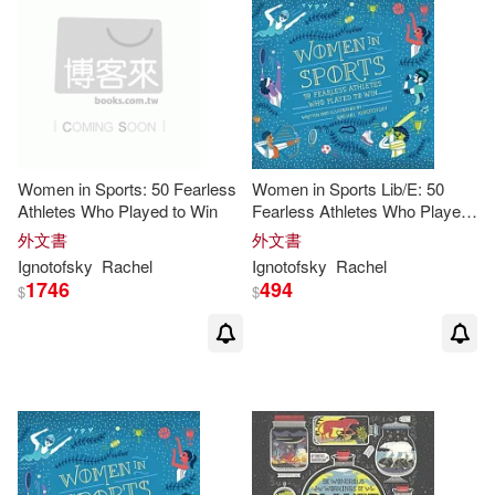
Women in Sports: 50 Fearless
Women in Sports Lib/E: 50
Athletes Who Played to Win
Fearless Athletes Who Played
to Win
外文書
外文書
Ignotofsky
Rachel
Ignotofsky
Rachel
1746
494
$
$