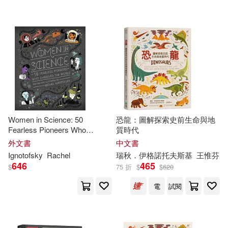
Women in Science: 50
恐龍：圖解探索史前生命與地
Fearless Pioneers Who
質時代
Changed the World
外文書
中文書
Ignotofsky
Rachel
瑞秋．伊格諾托夫斯基
王惟芬
646
465
$
75 折
$
$
620
電
試閱