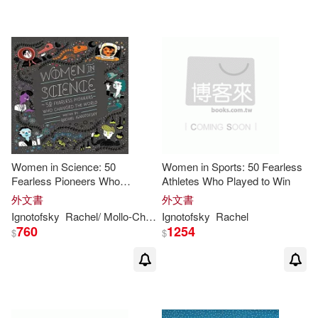
Women in Science: 50
Women in Sports: 50 Fearless
Fearless Pioneers Who
Athletes Who Played to Win
Changed the World
外文書
外文書
Ignotofsky
Rachel
/ Mollo-Christensen
Ignotofsky
Sarah (NRT)
Rachel
760
1254
$
$