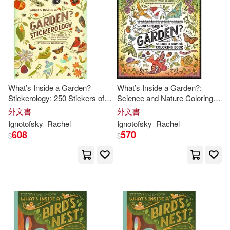
可海外宅配(61)
可港澳店取(61)
可新加坡店取(61)
What’s Inside a Garden?
What’s Inside a Garden?:
Stickerology: 250 Stickers of
Science and Nature Coloring
可菲律賓店取(61)
Blooms, Butterflies, Birds, and
Book: 40 Drawings to Color
外文書
外文書
More; Stickers for Gardeners,
Ignotofsky
Rachel
Ignotofsky
Rachel
Nature-Lovers, and More;
608
570
$
$
Stickers
電子書
(可複選)
適合平板閱讀(2)
其他
(可複選)