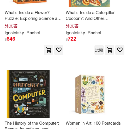
What’s Inside a Flower?
What’s Inside a Caterpillar
Puzzle: Exploring Science and
Cocoon?: And Other
Nature 500-Piece Jigsaw
Questions about Moths &
外文書
外文書
Puzzle Jigsaw Puzzles for
Butterflies
Ignotofsky
Rachel
Ignotofsky
Rachel
Adults and Jigsaw Puzzles for
646
722
$
$
Kids
試閱
The History of the Computer:
Women in Art: 100 Postcards
People, Inventions, and