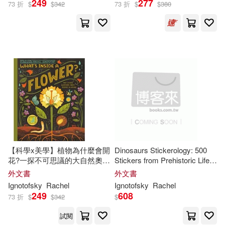
249
277
73 折
$
$
342
73 折
$
$
380
Butterflies
Rachel/ Mollo-Christensen(3)
Sarah (NRT)(3)
Rachel Ignotofsky(2)
Rachel (ART)(1)
瑞秋‧伊格諾托夫斯基(1)
【科學x美學】植物為什麼會開
Dinosaurs Stickerology: 500
花?一探不可思議的大自然奧秘
Stickers from Prehistoric Life;
What’s Inside a Flower?: And
Stickers for Journals, Water
外文書
外文書
Other Questions about
Bottles, and Laptops; Stickers
Ignotofsky
Rachel
Ignotofsky
Rachel
Science & Nature
for Fossil and Paleontology Lo
出版社
(可複選)
249
608
73 折
$
$
342
$
試閱