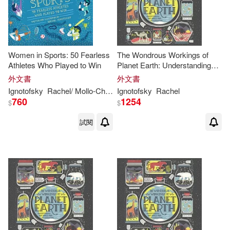
Women in Sports: 50 Fearless
The Wondrous Workings of
Athletes Who Played to Win
Planet Earth: Understanding
Our World and Its Ecosystems
外文書
外文書
Ignotofsky
Rachel
/ Mollo-Christensen
Ignotofsky
Sarah (NRT)
Rachel
760
1254
$
$
試閱