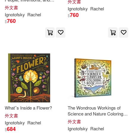
外文書
Technology That Changed Our
外文書
Ignotofsky
Rachel
World
760
Ignotofsky
Rachel
$
760
$
What’’s Inside a Flower?
The Wondrous Workings of
Science and Nature Coloring
外文書
Book: 40 Line Drawings to
外文書
Ignotofsky
Rachel
Color
684
Ignotofsky
Rachel
$