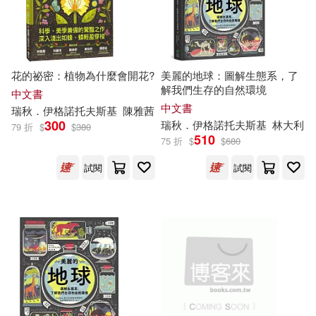
花的祕密：植物為什麼會開花?
美麗的地球：圖解生態系，了
解我們生存的自然環境
中文書
中文書
瑞秋．伊格諾托夫斯基
陳雅茜
300
瑞秋．伊格諾托夫斯基
林大利
79 折
$
$
380
510
75 折
$
$
680
試閱
試閱