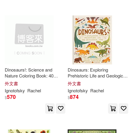
Ingram(52)
PCuSER電腦人文化(5)
Andrews McMeel Pub(2)
Random House(2)
Dinosaurs!: Science and
Dinosaurs: Exploring
小熊出版(1)
遠流(1)
Nature Coloring Book: 40
Prehistoric Life and Geological
Drawings to Color
Time
外文書
外文書
Ignotofsky
Rachel
Ignotofsky
Rachel
570
874
$
配送方式
$
(可複選)
可超商取貨(61)