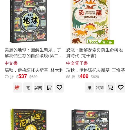
美麗的地球：圖解生態系，了
恐龍：圖解探索史前生命與地
解我們生存的自然環境(第二
質時代 (電子書)
版)
中文書
中文電子書
瑞秋．伊格諾托夫斯基
林大利
瑞秋．伊格諾托夫斯基
王惟芬
537
409
79 折
$
$
680
88 折
$
$
620
電
試閱
紙
試閱