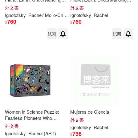
Our World and Its Ecosystems
Our World and Its Ecosystems
外文書
外文書
Ignotofsky
Rachel
/ Mollo-Christensen
Ignotofsky
Sarah (NRT)
Rachel
760
760
$
$
試閱
試閱
Women in Science Puzzle:
Mujeres de Ciencia
Fearless Pioneers Who
外文書
Changed the World Jigsaw
外文書
Ignotofsky
Rachel
Puzzle & Poster: 500 Pieces
798
Ignotofsky
Rachel
(ART)
$