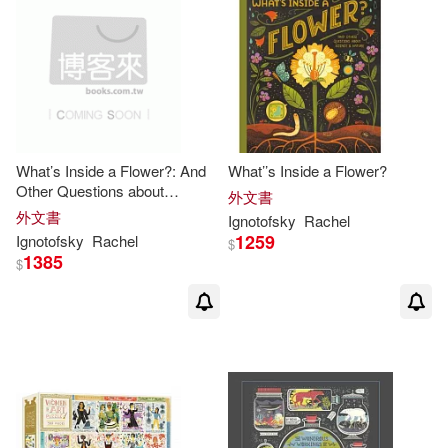
What’s Inside a Flower?: And
What’’s Inside a Flower?
Other Questions about
外文書
Science & Nature
外文書
Ignotofsky
Rachel
1259
Ignotofsky
Rachel
$
1385
$