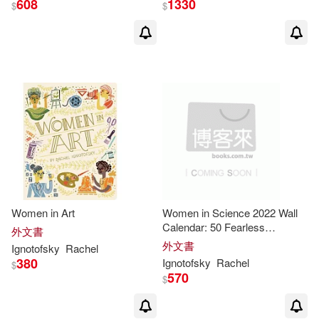
608
1330
$
$
Women in Art
Women in Science 2022 Wall
Calendar: 50 Fearless
外文書
Pioneers Who Changed the
外文書
Ignotofsky
Rachel
World
380
Ignotofsky
Rachel
$
570
$