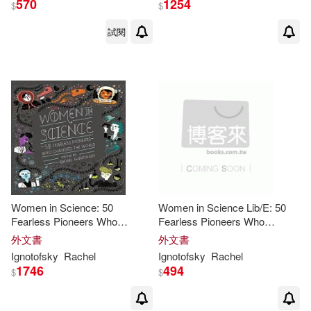
570
1254
$
$
試閱
Women in Science: 50
Women in Science Lib/E: 50
Fearless Pioneers Who
Fearless Pioneers Who
Changed the World
Changed the World
外文書
外文書
Ignotofsky
Rachel
Ignotofsky
Rachel
1746
494
$
$