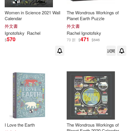
Women in Science 2021 Wall
The Wondrous Workings of
Calendar
Planet Earth Puzzle
外文書
外文書
Ignotofsky
Rachel
Rachel
Ignotofsky
570
471
$
73 折
$
$
646
試閱
I Love the Earth
The Wondrous Workings of
Planet Earth 2020 Calendar