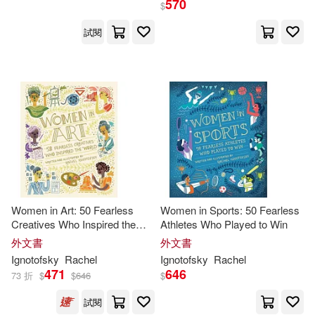
570
$
試閱
Women in Art: 50 Fearless
Women in Sports: 50 Fearless
Creatives Who Inspired the
Athletes Who Played to Win
World
外文書
外文書
Ignotofsky
Rachel
Ignotofsky
Rachel
471
646
73 折
$
$
646
$
試閱