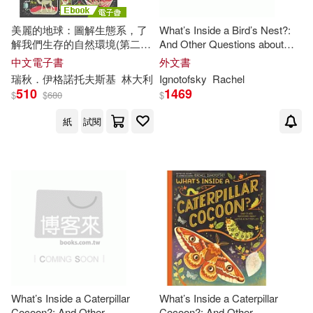
美麗的地球：圖解生態系，了
What’s Inside a Bird’s Nest?:
解我們生存的自然環境(第二
And Other Questions about
版) (電子書)
Nature & Life Cycles
中文電子書
外文書
瑞秋．伊格諾托夫斯基
林大利
Ignotofsky
Rachel
510
1469
$
$
680
$
紙
試閱
What’s Inside a Caterpillar
What’s Inside a Caterpillar
Cocoon?: And Other
Cocoon?: And Other