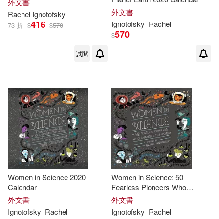
外文書
外文書
Rachel
Ignotofsky
416
Ignotofsky
Rachel
73 折
$
$
570
570
$
試閱
Women in Science 2020
Women in Science: 50
Calendar
Fearless Pioneers Who
Changed the World
外文書
外文書
Ignotofsky
Rachel
Ignotofsky
Rachel