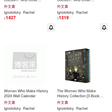
Questions about Moths &
Questions about Moths &
外文書
外文書
Butterflies
Butterflies
Ignotofsky
Rachel
Ignotofsky
Rachel
1427
1319
$
$
Women Who Make History
The Women Who Make
2024 Wall Calendar
History Collection [3-Book
Boxed Set]: Women in
外文書
外文書
Science, Women in Sports,
Ignotofsky
Rachel
Ignotofsky
Rachel
Women in Art