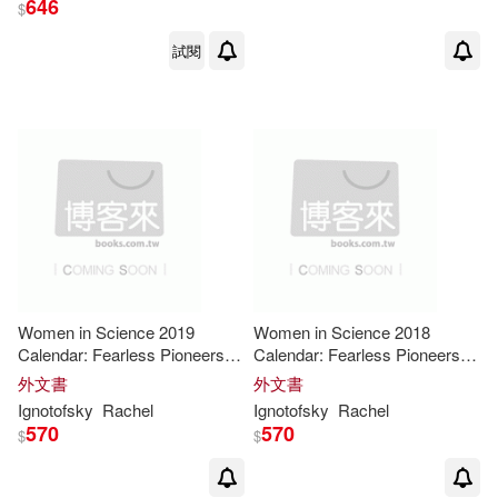
646
$
試閱
Women in Science 2019
Women in Science 2018
Calendar: Fearless Pioneers
Calendar: Fearless Pioneers
Who Changed the World
Who Changed the World
外文書
外文書
Ignotofsky
Rachel
Ignotofsky
Rachel
570
570
$
$