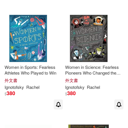
Women in Sports: Fearless
Women in Science: Fearless
Athletes Who Played to Win
Pioneers Who Changed the
World
外文書
外文書
Ignotofsky
Rachel
Ignotofsky
Rachel
380
380
$
$