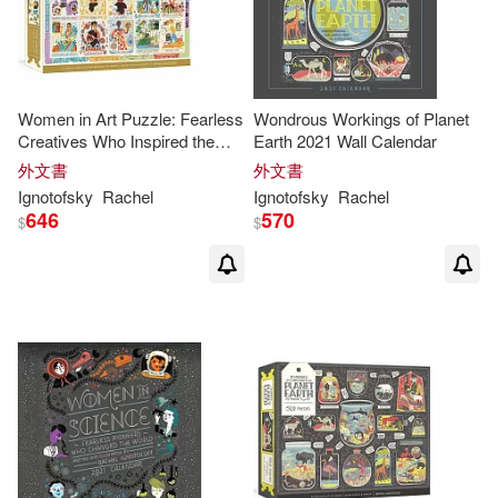
Women in Art Puzzle: Fearless
Wondrous Workings of Planet
Creatives Who Inspired the
Earth 2021 Wall Calendar
World 500-Piece Jigsaw
外文書
外文書
Puzzle and Poster: Jigsaw
Ignotofsky
Rachel
Ignotofsky
Rachel
Puzzles for Adults and Jigsaw
646
570
$
$
Puzzles for Ki