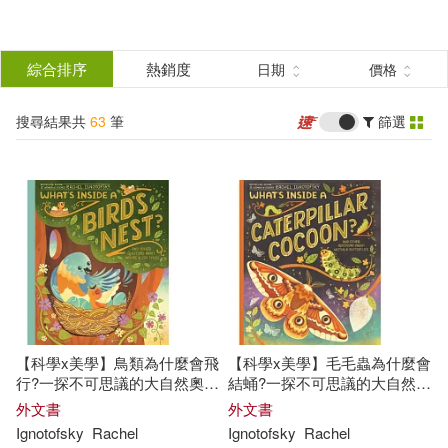
搜
尋
分類
綜合排序
熱銷度
日期
價格
(單選)
結
搜尋結果共
63
筆
篩選
圖書(61)
所有商品(63)
果
電子書(2)
篩
選
展開
作者
(可複選)
【科學x美學】鳥類為什麼會飛
【科學x美學】毛毛蟲為什麼會
Ignotofsky(54)
Rachel(50)
行?一探不可思議的大自然奧秘
結蛹?一探不可思議的大自然奧
What’s Inside a Bird’s Nest?:
秘秘 What’s Inside a Caterpillar
外文書
外文書
And Other Questions about
Cocoon?: And Other
Ignotofsky
Rachel
Ignotofsky
Rachel
瑞秋．伊格諾托夫斯基(6)
Nature & Life Cycles
Questions about Moths &