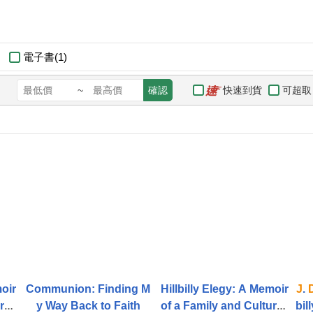
電子書(1)
快速到貨
可超取
~
確認
moir
Communion: Finding M
Hillbilly Elegy: A Memoir
J
.
re i
y Way Back to Faith
of a Family and Culture i
bil