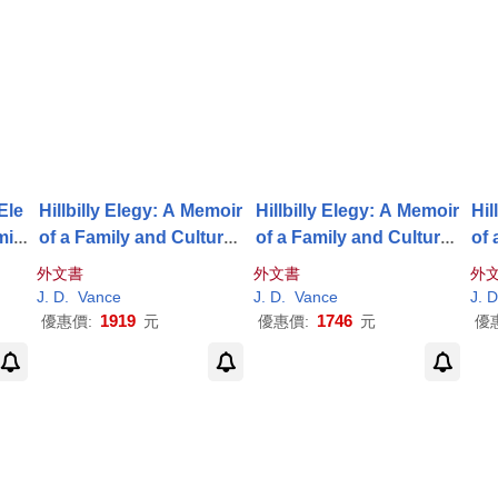
Ele
Hillbilly Elegy: A Memoir
Hillbilly Elegy: A Memoir
Hil
mily
of a Family and Culture i
of a Family and Culture i
of 
and Culture in Crisis by
n Crisis
n Crisis
外文書
外文書
外
J
.
D
.
Vance
J
.
D
.
Vance
J
.
D
1919
1746
優惠價:
元
優惠價:
元
優