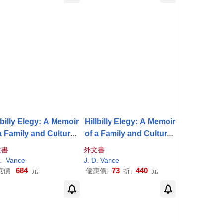
lbilly Elegy: A Memoir
Hillbilly Elegy: A Memoir
a Family and Culture i
of a Family and Culture i
n Crisis
n Crisis
文書
外文書
.
Vance
J
.
D
.
Vance
684
73
440
惠價:
元
優惠價:
折,
元