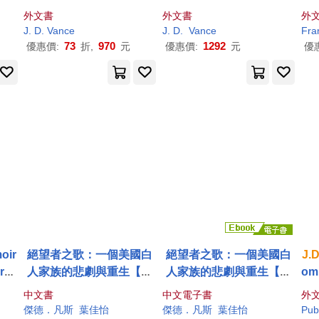
n Crisis
Cal
外文書
外文書
外
pal
J
.
D
.
Vance
J
.
D
.
Vance
Fra
73
970
1292
優惠價:
折,
元
優惠價:
元
優
moir
絕望者之歌：一個美國白
絕望者之歌：一個美國白
J.
re i
人家族的悲劇與重生【暢
人家族的悲劇與重生【暢
om 
銷經典回歸版】
銷經典回歸版】 (電子書)
Pr
中文書
中文電子書
外
Jo
傑德．凡斯
葉佳怡
傑德．凡斯
葉佳怡
Pub