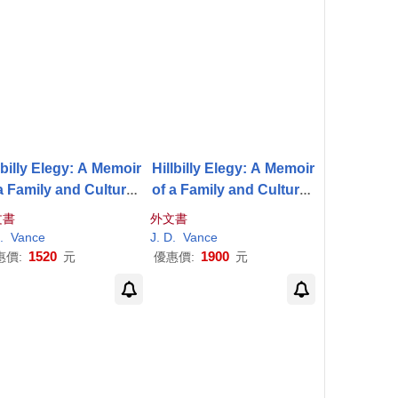
lbilly Elegy: A Memoir
Hillbilly Elegy: A Memoir
a Family and Culture i
of a Family and Culture i
n Crisis
n Crisis; Library Edition
文書
外文書
.
Vance
J
.
D
.
Vance
1520
1900
惠價:
元
優惠價:
元