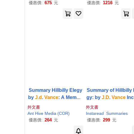
sts, and
675
1216
優惠價:
元
優惠價:
元
Summary Hillbilly Elegy
Summary of Hillbilly 
by
J.d
.
Vance
: A Memoir
gy: by
J.D
.
Vance
Inc
of a Family and Culture i
es Analysis
外文書
外文書
n Crisis
Ant Hive Media (COR)
Instaread
Summaries
264
299
優惠價:
元
優惠價:
元