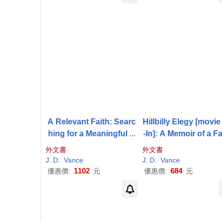
A Relevant Faith: Searc
Hillbilly Elegy [movie
hing for a Meaningful A
-In]: A Memoir of a F
merican Christianity
y and Culture in Cri
外文書
外文書
J
.
D
.
Vance
J
.
D
.
Vance
1102
684
優惠價:
元
優惠價:
元