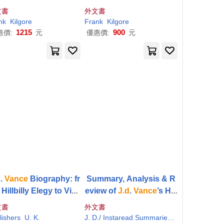
ling (All) Coalfield Ap
Calling (All) Coalfield Ap
文書
外文書
achians Racists, Sexi
palachians Racists, Sexi
nk
Kilgore
Frank
Kilgore
sts, and
sts, and
1215
900
惠價:
元
優惠價:
元
D
.
Vance
Biography: fr
Summary, Analysis & R
Hillbilly Elegy to Vice
eview of
J.d
.
Vance
’s Hill
esident - His Amazing
billy Elegy
文書
外文書
urney from Rust Belt
lishers
U. K.
J
.
D
./ Instaread Summaries (COR)
Vance