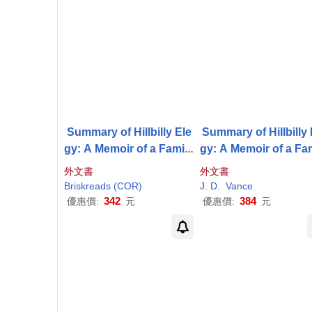
Summary of Hillbilly Ele
Summary of Hillbilly 
gy: A Memoir of a Family
gy: A Memoir of a Fa
and Culture in Crisis by
外文書
外文書
J
.
D
.
Vance
J
.
D
.
Vance
Briskreads (COR)
J
.
D
.
Vance
342
384
優惠價:
元
優惠價:
元