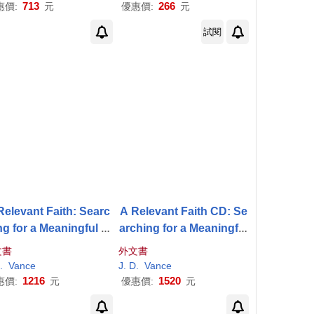
oots to Redefining
713
266
惠價:
元
優惠價:
元
試閱
Relevant Faith: Searc
A Relevant Faith CD: Se
ng for a Meaningful A
arching for a Meaningful
erican Christianity
American Chri
文書
外文書
e
.
Vance
J
.
D
.
Vance
1216
1520
惠價:
元
優惠價:
元