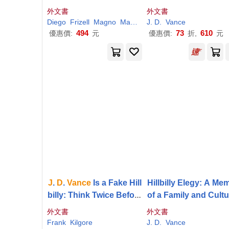
n Crisis
外文書
外文書
Diego
Frizell
Magno
Martinena
J
.
D
Michael
.
Vance
Pablo
494
73
610
優惠價:
元
優惠價:
折,
元
J
.
D
.
Vance
Is a Fake Hill
Hillbilly Elegy: A Me
billy: Think Twice Before
of a Family and Cultu
Calling (All) Coalfield Ap
n Crisis
外文書
外文書
palachians Racists, Sexi
Frank
Kilgore
J
.
D
.
Vance