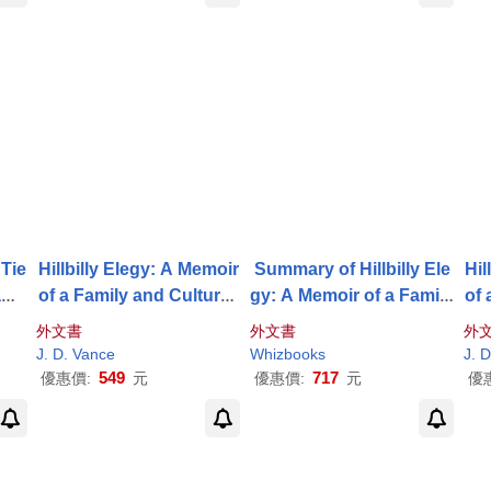
 Tie
Hillbilly Elegy: A Memoir
Summary of Hillbilly Ele
Hil
amil
of a Family and Culture i
gy: A Memoir of a Family
of 
sis
n Crisis
and Culture in Crisis by
外文書
外文書
外
J
.
D
.
Vance
: Trivia/Quiz f
J
.
D
.
Vance
Whizbooks
J
.
D
or Fans
549
717
優惠價:
元
優惠價:
元
優