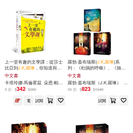
上一堂有趣的文學課：從莎士
羅勃‧蓋布瑞斯(
J.K
.
羅琳
)系
比亞到
J.K
.
羅琳
，你知道與不
列：《杜鵑的呼喚》、《抽絲
知道的經典故事
剝繭》、《邪惡事業》
中文書
中文書
卡塔玲娜‧馬倫霍茲
朵恩‧帕里西
羅勃‧蓋布瑞斯（
麥德文
J.K
.
羅琳
）
林靜
342
823
9 折
$
$
380
66 折
$
$
1248
電
試閱
試閱