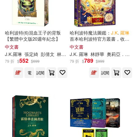
-
範圍
Jody Revenson(1)
哈利波特(6)混血王子的背叛
哈利波特魔法圖鑑：
J.K
.
羅琳
Ramin Zahed(1)
【繁體中文版20週年紀念】
首本哈利波特官方叢書，收錄
一切魔法事物的終極圖鑑!
中文書
中文書
Warner Bros.(1)
J.K
.
羅琳
張定綺
彭倩文
林靜華
J.K
趙丕慧
.
羅琳
林靜華
奧莉亞．慕薩（Olia Muza）
552
789
79 折
$
$
699
79 折
$
$
999
[哥倫比亞]寶拉·埃斯科巴爾(1)
電
試閱
試閱
[美]康尼·安·柯克(1)
[美]康尼·安·柯克（Connie Ann Kir
k）(1)
[英]J·K·羅琳(1)