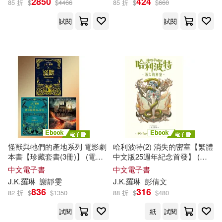
2850
424
85 折
$
$
4466
85 折
$
$
660
試閱
試閱
怪獸與牠們的產地系列 電影劇
哈利波特(2) 消失的密室【繁體
本書【珍藏套書(3冊)】 (電子
中文版25週年紀念首發】 (電
書)
子書)
中文電子書
中文電子書
J.K
.
羅琳
謝靜雯
J.K
.
羅琳
彭倩文
836
316
82 折
$
$
1350
88 折
$
$
480
試閱
紙
試閱