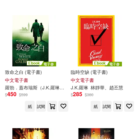
致命之白 (電子書)
臨時空缺 (電子書)
中文電子書
中文電子書
羅勃．蓋布瑞斯（
J.K
.
羅琳
）
林靜華
J.K
.
羅琳
趙丕慧
林靜華、趙丕慧
450
285
$
$
599
$
$
380
紙
試閱
紙
試閱