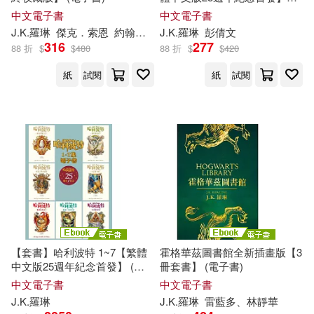
(電子書)
中文電子書
中文電子書
J.K
.
羅琳
傑克．索恩
約翰．帝夫尼
J.K
.
羅琳
林靜華
彭倩文
316
277
88 折
$
$
480
88 折
$
$
420
紙
試閱
紙
試閱
【套書】哈利波特 1~7【繁體
霍格華茲圖書館全新插畫版【3
中文版25週年紀念首發】 (電
冊套書】 (電子書)
子書)
中文電子書
中文電子書
J.K
.
羅琳
J.K
.
羅琳
雷藍多、林靜華