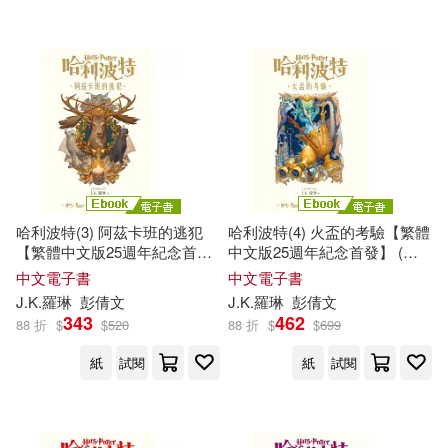
哈利波特(3) 阿茲卡班的逃犯
哈利波特(4) 火盃的考驗【繁體
【繁體中文版25週年紀念首
中文版25週年紀念首發】 (電
發】 (電子書)
子書)
中文電子書
中文電子書
J.K
.
羅琳
彭倩文
J.K
.
羅琳
彭倩文
343
462
88 折
$
$
520
88 折
$
$
699
紙
試閱
紙
試閱