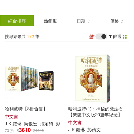
搜
尋
分類
綜合排序
熱銷度
日期
價格
(單選)
結
搜尋結果共
172
筆
篩選
圖書(143)
所有商品(172)
果
電子書(28)
有聲書(1)
篩
選
展開
作者
(可複選)
哈利波特【8冊合售】
哈利波特(1)：神秘的魔法石
（英）J.K.羅琳(67)
【繁體中文版20週年紀念】
中文書
中文書
J.K
.
羅琳
吳俊宏
張定綺
彭倩文
李佳姍
林靜華
羅源祥
莊靜君
3610
J.K
.
羅琳
彭倩文
73 折
$
$
4946
J.K.羅琳(36)
J.K. 羅琳(10)