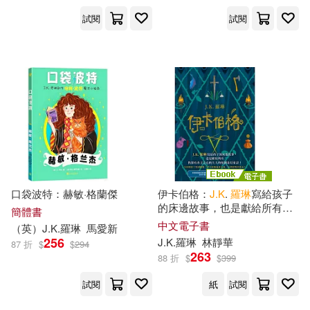
試閱
試閱
口袋波特：赫敏·格蘭傑
伊卡伯格：
J.K
.
羅琳
寫給孩子
的床邊故事，也是獻給所有仍
簡體書
保有赤子之心的大人的原創奇
中文電子書
（英）
J.K
.
羅琳
馬愛新
幻童話! (電子書)
256
J.K
.
羅琳
林靜華
87 折
$
$
294
263
88 折
$
$
399
試閱
紙
試閱