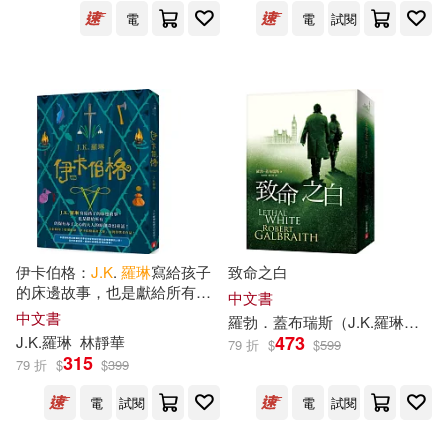
電
電
試閱
伊卡伯格：
J.K
.
羅琳
寫給孩子
致命之白
的床邊故事，也是獻給所有仍
中文書
保有赤子之心的大人的原創奇
中文書
羅勃．蓋布瑞斯（
J.K
.
羅琳
）
林
幻童話!
473
J.K
.
羅琳
林靜華
79 折
$
$
599
315
79 折
$
$
399
電
試閱
電
試閱