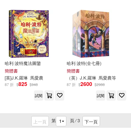
哈利·波特魔法圖鑒
哈利·波特(全七冊)
簡體書
簡體書
[英]
J.K
.
羅琳
馬愛農
（英）
J.K
.
羅琳
馬愛農等
825
2600
87 折
$
$
948
87 折
$
$
2988
試閱
試閱
第
頁 ⁄
3
上一頁
下一頁
重新設定
確認