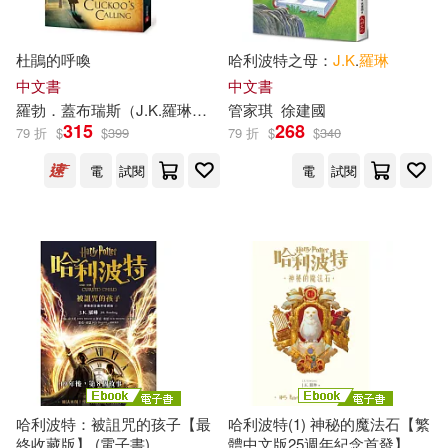
杜鵑的呼喚
哈利波特之母：
J.K
.
羅琳
中文書
中文書
羅勃．蓋布瑞斯（
J.K
.
羅琳
）
林靜華
管家琪
趙丕慧
徐建國
315
268
79 折
$
$
399
79 折
$
$
340
電
試閱
電
試閱
哈利波特：被詛咒的孩子【最
哈利波特(1) 神秘的魔法石【繁
終收藏版】 (電子書)
體中文版25週年紀念首發】