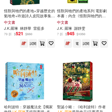
[英]J‧K‧羅琳(1)
怪獸與牠們的產地+穿越歷史的
怪獸與牠們的產地系列 電影劇
魁地奇+吟遊詩人皮陀故事集
本書：內含《怪獸與牠們的產
【霍格華茲圖書館全新插畫
地》《怪獸與葛林戴華德的罪
中文書
中文書
[英]海倫·布雷迪(1)
版】
行》《怪獸與鄧不利多的秘
J.K
.
羅琳
林靜華
雷藍多
J.K
.
羅琳
謝靜雯
密》電影劇本+繁體中文版獨家
521
945
79 折
$
$
660
7 折
$
$
1350
贈送「怪獸出沒注意貼紙」
​J.K.羅琳(1)
傑克‧索恩(1)
【首刷限定珍藏套書】
試閱
電
試閱
大英圖書館(1)
林品(1)
洛凜著(1)
約翰‧帝夫尼(1)
肖悅(1)
辛．史密斯(1)
（美）喬迪·瑞文森(1)
哈利波特：穿越魔法史【獨家
聖誕小豬：《哈利波特》作者
收錄
J.K
.
羅琳
手稿與素描×名畫
J.K
.
羅琳
最新作品!只要還存有