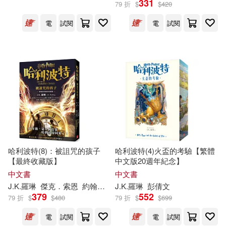
331
79 折
$
$
420
電
試閱
電
試閱
管家琪(5)
展開
羅勃‧蓋布瑞斯（J.K.羅琳）(5)
出版社
(可複選)
J. K. 羅琳(4)
人民文學出版社(70)
皇冠(65)
羅勃．蓋布瑞斯（J.K.羅琳）(4)
天津科技翻譯出版公司(7)
[英]J.K.羅琳(3)
哈利波特(8)：被詛咒的孩子
哈利波特(4)火盃的考驗【繁體
【最終收藏版】
中文版20週年紀念】
大好文化企業社(4)
展開
中文書
中文書
傑克．索恩(3)
J.K
.
羅琳
傑克．索恩
約翰．帝夫尼
J.K
.
羅琳
林靜華
彭倩文
Walker Books Ltd.(3)
379
552
79 折
$
$
480
79 折
$
$
699
配送方式
(可複選)
約翰．帝夫尼(3)
J. K.(2)
電
試閱
電
試閱
Ingram(2)
小樹文化(2)