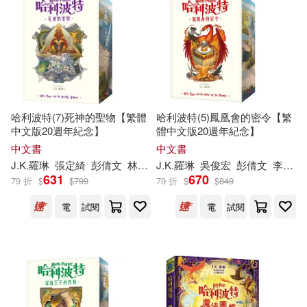
(英)吉姆·菲爾德(1)
中國華僑出版社(1)
電子書
(可複選)
(英)西恩.史密斯(1)
九州出版社(1)
適合手機平板閱讀(27)
(韓) 金承烈著 ; 韓國青飛工作室繪
(1)
吉林出版集團有限責任公司(1)
哈利波特(7)死神的聖物【繁體
哈利波特(5)鳳凰會的密令【繁
適合平板閱讀(1)
中文版20週年紀念】
體中文版20週年紀念】
Bonnie Burton(1)
中文書
中文書
尚儀數位學習(1)
J.K
.
羅琳
張定綺
彭倩文
林靜華
J.K
趙丕慧
.
羅琳
吳俊宏
彭倩文
李佳姍
J.K. Rowling(1)
其他
631
670
(可複選)
79 折
$
$
799
79 折
$
$
849
時代文藝出版社(1)
電
試閱
電
試閱
J.K.羅琳/著(1)
現在可購買商品(85)
華文出版社(1)
遠景(1)
J.K.羅琳，琳賽．費瑟(1)
作者/演唱/譯/編/繪(142)
黑龍江教育出版社(1)
J.K羅琳/著(1)
價格