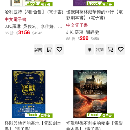
哈利波特【8冊合售】 (電子書)
怪獸與葛林戴華德的罪行【電
影劇本書】 (電子書)
中文電子書
中文電子書
J.K
.
羅琳
吳俊宏、李佳姍、林靜華、莊靜君、張定綺、彭倩文、趙丕慧、羅源祥
3156
J.K
.
羅琳
謝靜雯
85 折
$
$
4946
299
88 折
$
$
450
試閱
紙
試閱
怪獸與牠們的產地【電影劇本
怪獸與鄧不利多的秘密【電影
書】 (電子書)
劇本書】 (電子書)