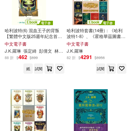
哈利波特(6) 混血王子的背叛
哈利波特套書(14冊)：《哈利
【繁體中文版25週年紀念首
波特1-8》、《霍格華茲圖書館
發】 (電子書)
3書》、《怪獸與牠們的產地3
中文電子書
中文電子書
書》 (電子書)
J.K
.
羅琳
張定綺
彭倩文
林靜華
J.K
趙丕慧
.
羅琳
462
4291
88 折
$
$
699
82 折
$
$
6956
紙
試閱
試閱