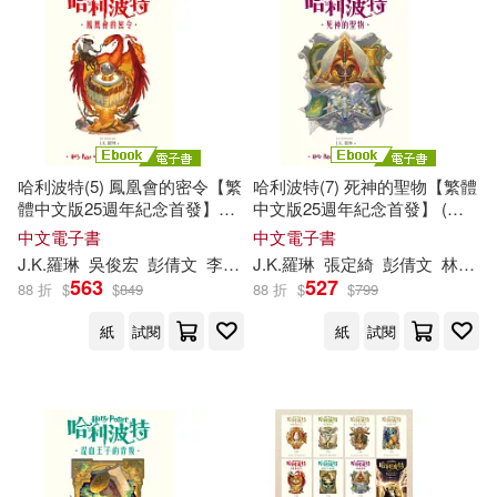
哈利波特(5) 鳳凰會的密令【繁
哈利波特(7) 死神的聖物【繁體
體中文版25週年紀念首發】
中文版25週年紀念首發】 (電
(電子書)
子書)
中文電子書
中文電子書
J.K
.
羅琳
吳俊宏
彭倩文
李佳姍
J.K
林靜華
.
羅琳
羅源祥
張定綺
莊靜君
彭倩文
林靜華
563
527
88 折
$
$
849
88 折
$
$
799
紙
試閱
紙
試閱