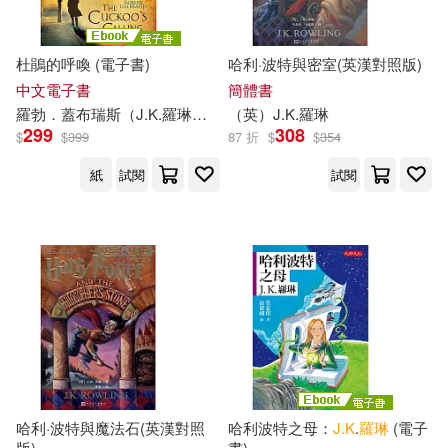
杜鵑的呼喚 (電子書)
哈利·波特與密室(英漢對照版)
中文電子書
簡體書
羅勃．蓋布瑞斯（
J.K
.
羅琳
）
林靜華
（英）
趙丕慧
J.K
.
羅琳
299
308
$
$
399
87 折
$
$
354
紙
試閱
試閱
哈利·波特與魔法石(英漢對照
哈利波特之母：
J.K
.
羅琳
(電子
版)
書)