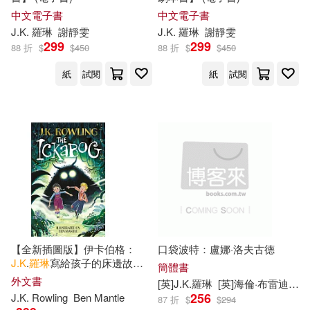
中文電子書
中文電子書
J.K
.
羅琳
謝靜雯
J.K
.
羅琳
謝靜雯
299
299
88 折
$
$
450
88 折
$
$
450
紙
試閱
紙
試閱
【全新插圖版】伊卡伯格：
口袋波特：盧娜·洛夫古德
J.K
.
羅琳
寫給孩子的床邊故事
簡體書
The Ickabog (Ben Mantle
外文書
[英]
J.K
.
羅琳
[英]海倫·布雷迪
土
Illustrated Edition)
256
J.K
. Rowling
Ben Mantle
87 折
$
$
294