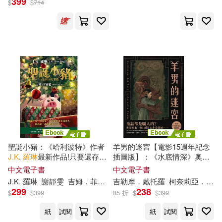
399
$
$
714
聖誕小豬：《哈利波特》作者
羊男的迷宮【電影15週年紀念
J.K
.
羅琳
最新作品!只要還存有
插圖版】：《水底情深》奧斯
一絲希望，沒有東西會永遠喪
卡金獎導演吉勒摩.戴托羅與
中文電子書
中文電子書
失。因為愛，讓我們永存不朽!
「德國的
J.K
.
羅琳
」柯奈莉亞.
J.K
.
羅琳
謝靜雯
吉姆．菲爾德
吉勒摩．戴托羅
柯奈莉亞．馮克
(電子書)
馮克攜手打造最華麗的成人童
299
238
$
$
399
85 折
$
$
399
話! (電子書)
紙
試閱
紙
試閱