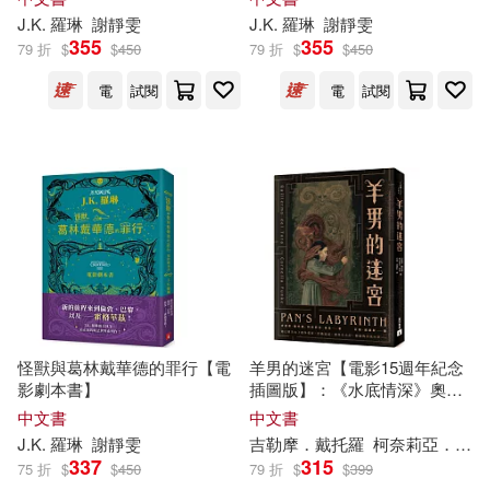
J.K
.
羅琳
謝靜雯
J.K
.
羅琳
謝靜雯
355
355
79 折
$
$
450
79 折
$
$
450
電
試閱
電
試閱
怪獸與葛林戴華德的罪行【電
羊男的迷宮【電影15週年紀念
影劇本書】
插圖版】：《水底情深》奧斯
卡金獎導演吉勒摩.戴托羅與
中文書
中文書
「德國的
J.K
.
羅琳
」柯奈莉亞.
J.K
.
羅琳
謝靜雯
吉勒摩．戴托羅
柯奈莉亞．馮克
馮克攜手打造最華麗的成人童
337
315
75 折
$
$
450
79 折
$
$
399
話!