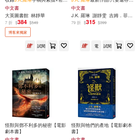
（美）馬克·夏皮羅(1)
家吉姆.凱精美插圖×大英圖書
一絲希望，沒有東西會永遠喪
中文書
中文書
館魔法文物珍藏】
失。因為愛，讓我們永存不朽!
大英圖書館
林靜華
J.K
.
羅琳
謝靜雯
吉姆．菲爾德
384
315
（美）馬特恩(1)
7 折
$
$
549
79 折
$
$
399
博客來獨家
（英）J.K.羅琳（著），（英）克
里斯·里德爾（繪）(1)
試閱
電
試閱
（英）J.K.羅琳，馬愛農，馬愛新
(1)
（英）J.K.羅琳，（英）約翰·蒂法
尼，（英）傑克·索恩(1)
（英）J.K羅琳(1)
怪獸與鄧不利多的秘密【電影
怪獸與牠們的產地【電影劇本
劇本書】
書】
中文書
中文書