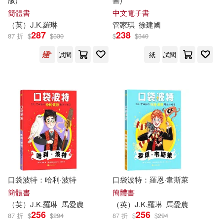
簡體書
中文電子書
（英）
J.K
.
羅琳
管家琪
徐建國
287
238
87 折
$
$
330
$
$
340
試閱
紙
試閱
口袋波特：哈利·波特
口袋波特：羅恩·韋斯萊
簡體書
簡體書
（英）
J.K
.
羅琳
馬愛農
（英）
J.K
.
羅琳
馬愛農
256
256
87 折
$
$
294
87 折
$
$
294