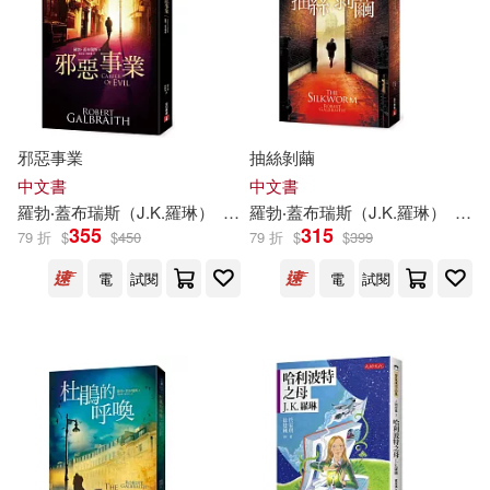
邪惡事業
抽絲剝繭
中文書
中文書
羅勃‧蓋布瑞斯（
J.K
.
羅琳
）
林靜華
羅勃‧蓋布瑞斯（
趙丕慧
J.K
.
羅琳
）
林靜
355
315
79 折
$
$
450
79 折
$
$
399
電
試閱
電
試閱