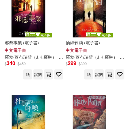
邪惡事業 (電子書)
抽絲剝繭 (電子書)
中文電子書
中文電子書
羅勃‧蓋布瑞斯（
J.K
.
羅琳
）
林靜華
羅勃‧蓋布瑞斯（
趙丕慧
J.K
.
羅琳
）
林靜
340
299
$
$
450
$
$
399
紙
試閱
紙
試閱