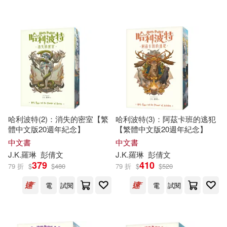
可超商取貨(142)
J.K羅琳(2)
Rowling(2)
新星出版社(2)
書林(2)
可海外宅配(143)
伊妮‧布萊敦(2)
遠流(2)
可港澳店取(136)
卡塔玲娜‧馬倫霍茲(2)
Bloomsbury Publishing(1)
可新加坡店取(136)
吉勒摩．戴托羅(2)
哈利波特(2)：消失的密室【繁
哈利波特(3)：阿茲卡班的逃犯
Little Brown Book Group(1)
體中文版20週年紀念】
【繁體中文版20週年紀念】
可菲律賓店取(136)
朵恩‧帕里西(2)
中文書
中文書
上海交通大學出版社(1)
J.K
.
羅琳
彭倩文
J.K
.
羅琳
彭倩文
379
410
79 折
$
$
480
79 折
$
$
520
柯奈莉亞．馮克(2)
上市日期
(可複選)
中國人民大學出版社(1)
電
試閱
電
試閱
(英)J.K.羅琳(1)
一個月內上市新品(8)
中國對外翻譯出版公司(1)