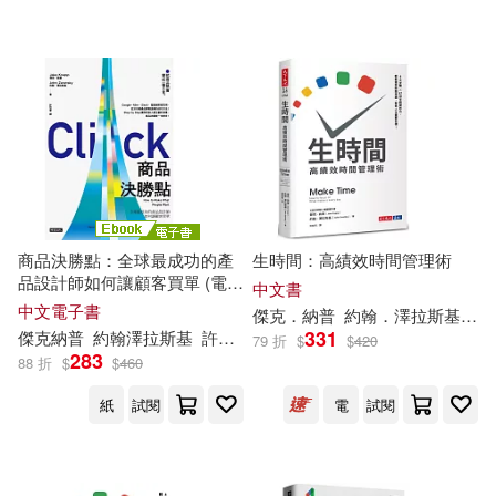
約翰澤拉斯基(2)
Braden(1)
配送方式
(可複選)
Braden (CON)(1)
可超商取貨(13)
Braden Kowitz(1)
可海外宅配(13)
Braden/ Bittner(1)
商品決勝點：全球最成功的產
生時間：高績效時間管理術
品設計師如何讓顧客買單 (電子
中文書
可港澳店取(13)
書)
Dan (NRT)(1)
Instaread(1)
中文電子書
傑克．納普
約翰．澤拉斯基
洪
331
傑克納普
約翰澤拉斯基
許恬寧
79 折
$
$
420
283
可新加坡店取(13)
88 折
$
$
460
Jake(1)
John(1)
紙
試閱
電
試閱
可菲律賓店取(13)
John (CON)/ Kowitz(1)