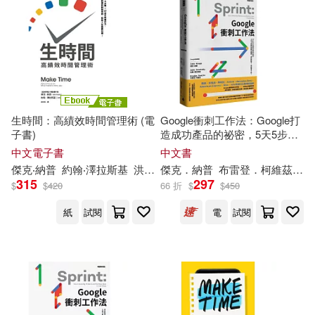
Summaries(1)
Zeratsky(1)
電子書
(可複選)
適合手機平板閱讀(3)
生時間：高績效時間管理術 (電
Google衝刺工作法：Google打
其他
(可複選)
子書)
造成功產品的祕密，5天5步驟
迅速解決難題、測試新點子、
中文電子書
中文書
完成更多工作!(暢銷新裝版)
傑克‧納普
約翰‧澤拉斯基
洪世民
傑克．納普
布雷登．柯維茲
約
現在可購買商品(9)
315
297
$
$
420
66 折
$
$
450
價格
紙
試閱
電
試閱
-
範圍