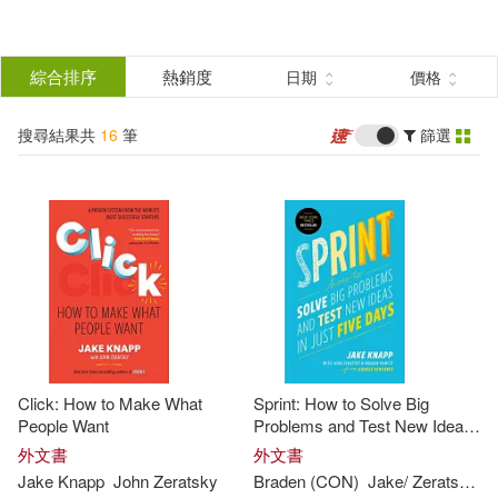
搜
尋
分類
綜合排序
熱銷度
日期
價格
(單選)
結
搜尋結果共
16
筆
篩選
圖書(13)
所有商品(16)
果
電子書(3)
篩
選
展開
作者
(可複選)
Click: How to Make What
Sprint: How to Solve Big
Jake Knapp(4)
People Want
Problems and Test New Ideas
in Just Five Days
外文書
外文書
Jake
Knapp
John
Zeratsky
Braden (CON)
Jake
/
Zeratsky
J
John Zeratsky(4)
Knapp(4)