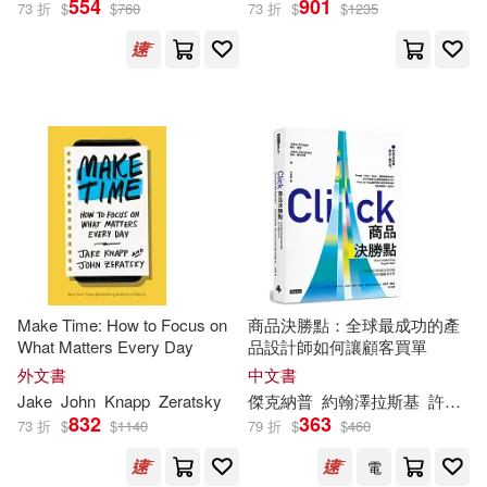
554
901
73 折
$
$
760
73 折
$
$
1235
Jake/ Zeratsky(3)
展開
傑克．納普(3)
出版社
(可複選)
約翰．澤拉斯基(3)
Ingram(5)
時報出版(4)
John/ Kowitz(2)
傑克‧納普(2)
天下文化(3)
傑克納普(2)
Make Time: How to Focus on
商品決勝點：全球最成功的產
What Matters Every Day
品設計師如何讓顧客買單
Random House UK(2)
外文書
中文書
布雷登．柯維茲(2)
Jake
John
Knapp
Zeratsky
傑克納普
約翰澤拉斯基
許恬寧
Random House(1)
832
363
73 折
$
$
1140
79 折
$
$
460
約翰‧澤拉斯基(2)
電
Simon & Schuster, Inc.(1)