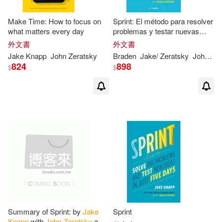
Make Time: How to focus on
Sprint: El método para resolver
what matters every day
problemas y testar nuevas
ideas en sólo cinco días / How
外文書
外文書
to Solve Big Problems and
Jake
Knapp
John
Zeratsky
Braden
Jake
/
Zeratsky
John
/ Ko
Test New Idea
824
898
$
$
Summary of Sprint: by
Jake
Sprint
Knapp
with
John
Zeratsky
and