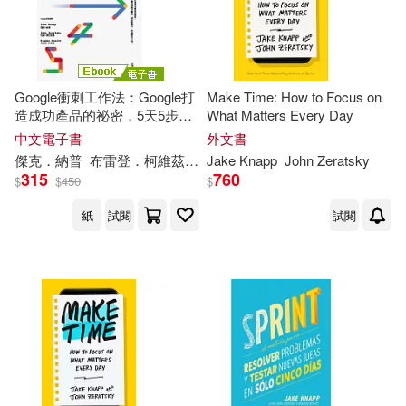
Google衝刺工作法：Google打
Make Time: How to Focus on
造成功產品的祕密，5天5步驟
What Matters Every Day
迅速解決難題、測試新點子、
中文電子書
外文書
完成更多工作!(暢銷新裝版) (電
傑克．納普
布雷登．柯維茲
約翰．澤拉斯基
Jake
Knapp
John
許瑞宋
Zeratsky
子書)
315
760
$
$
450
$
紙
試閱
試閱