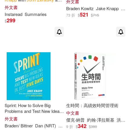
外文書
Braden Kowitz - Includes
外文書
Braden Kowitz
Jake
Knapp
Joh
Analysis
521
Instaread
Summaries
73 折
$
$
715
299
$
Sprint: How to Solve Big
生時間：高績效時間管理術
Problems and Test New Ideas
中文書
in Just 5 Days
外文書
傑克‧納普
約翰‧澤拉斯基
洪世民
342
Braden/ Bittner
Dan (NRT)
Jake
/
Zeratsky
John
/ Kowitz
Knapp
9 折
$
$
380