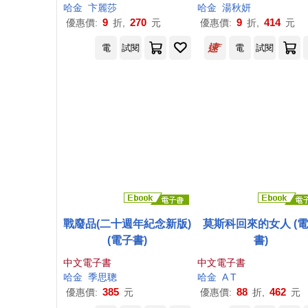
哈金
卞麗莎
哈金
湯秋妍
9
270
9
414
優惠價:
折,
元
優惠價:
折,
元
電
試閱
電
試閱
戰廢品(二十週年紀念新版)
莫斯科回來的女人 (
(電子書)
書)
中文電子書
中文電子書
哈金
季思聰
哈金
A T
385
88
462
優惠價:
元
優惠價:
折,
元