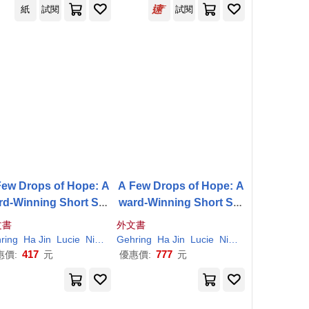
紙
試閱
試閱
Few Drops of Hope: A
A Few Drops of Hope: A
rd-Winning Short Sto
ward-Winning Short Sto
ies by Tween Writers
ries by Tween Writers
文書
外文書
ring
Ha
Jin
Lucie
Nico Cordonier
Gehring
Oh
Ha
Jin
Sung
Lucie
Nico Cordonier
Oh
417
777
惠價:
元
優惠價:
元