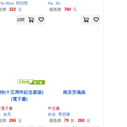
Ha
Woo
郭玥慧
Ha
Jin
322
760
惠價:
元
優惠價:
元
試閱
待(十五周年紀念新版)
南京安魂曲
(電子書)
文電子書
中文書
金
金亮
哈金
季思聰
266
79
260
惠價:
元
優惠價:
折,
元