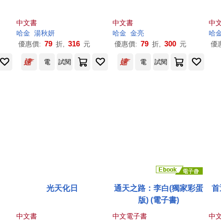
中文書
中文書
中
哈金
湯秋妍
哈金
金亮
哈
79
316
79
300
優惠價:
折,
元
優惠價:
折,
元
優
電
試閱
電
試閱
光天化日
通天之路：李白(獨家彩蛋
首
版) (電子書)
中文書
中文電子書
中