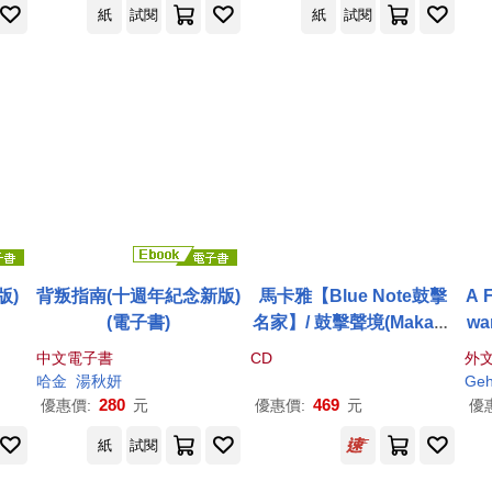
紙
試閱
紙
試閱
版)
背叛指南(十週年紀念新版)
馬卡雅【Blue Note鼓擊
A 
(電子書)
名家】/ 鼓擊聲境(Makaya
wa
McCraven / Deciphering
r
中文電子書
CD
外
The Message)
哈金
湯秋妍
Geh
280
469
優惠價:
元
優惠價:
元
優
紙
試閱