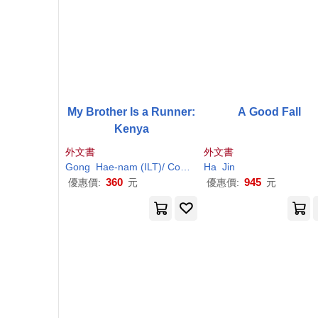
My Brother Is a Runner:
A Good Fall
Kenya
外文書
外文書
Gong
Hae-nam (ILT)/ Cowley
Ha
Jin-ha
Jin
/ Park
Joy (EDT)
360
945
優惠價:
元
優惠價:
元