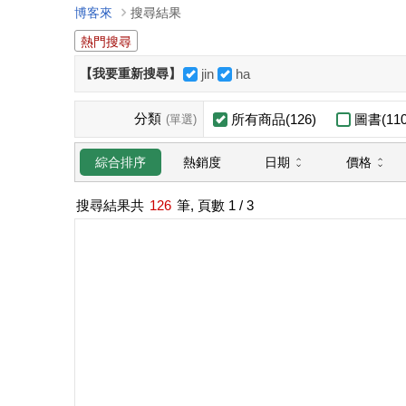
博客來
搜尋結果
熱門搜尋
【我要重新搜尋】
jin
ha
分類
所有商品(126)
圖書(110
(單選)
日期
價格
綜合排序
熱銷度
搜尋結果共
126
筆, 頁數
1
/ 3