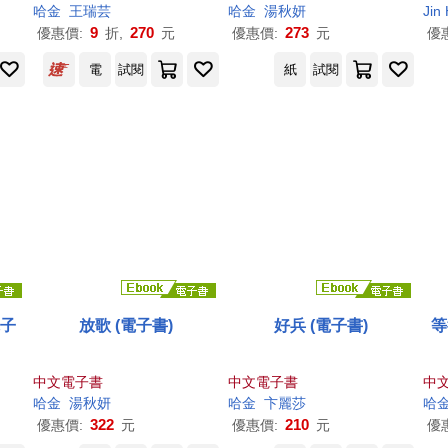
哈金
王瑞芸
哈金
湯秋妍
Jin
9
270
273
優惠價:
折,
元
優惠價:
元
優
電
試閱
紙
試閱
電子
放歌 (電子書)
好兵 (電子書)
等
中文電子書
中文電子書
中
哈金
湯秋妍
哈金
卞麗莎
哈
322
210
優惠價:
元
優惠價:
元
優