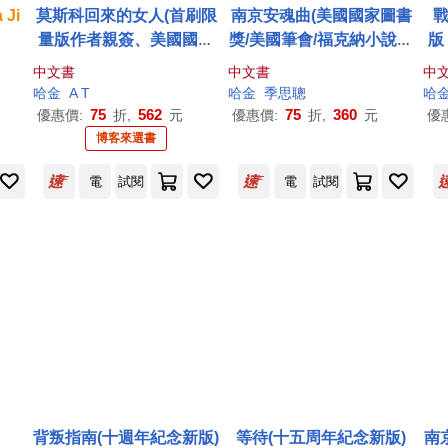
a
Ji
莫斯科回來的女人(首刷限
南京安魂曲(美國國家圖書
量版作者親簽、美國國家
獎/美國筆會/福克納小說獎
版
圖書獎/美國筆會/福克納小
得主哈金經典長篇小說新
書
中文書
中文書
中
說獎得主哈金最新長篇小
版)
獎
哈金
A T
哈金
季思聰
哈
說)
75
562
75
360
優惠價:
折,
元
優惠價:
折,
元
優
博客來選書
電
試閱
電
試閱
背叛指南(十週年紀念新版)
等待(十五周年紀念新版)
南