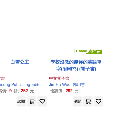
白雪公主
學校沒教的趣你的英語單
字(附MP3) (電子書)
文書
中文電子書
Samsung Publishing Editorial Team
Jin-Ha
Jung
Woo
Ha-Jin
郭玥慧
(정하진)
9
252
292
惠價:
折,
元
優惠價:
元
試閱
試閱