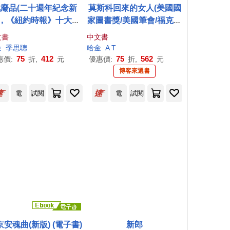
戰廢品(二十週年紀念新
莫斯科回來的女人(美國國
，《紐約時報》十大好
家圖書獎/美國筆會/福克納
、美國筆會/福克納小說
小說獎得主哈金最新長篇
文書
中文書
，普立茲獎入圍，哈金
小說)
金
季思聰
哈金
A T
經典長篇小說)
75
412
75
562
惠價:
折,
元
優惠價:
折,
元
博客來選書
電
試閱
電
試閱
京安魂曲(新版) (電子書)
新郎