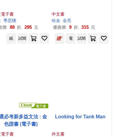
文電子書
中文書
金
季思聰
哈金
金亮
88
295
9
315
惠價:
折,
元
優惠價:
折,
元
紙
試閱
電
試閱
選必考新多益文法 : 金
Looking for Tank Man
色證書 (電子書)
文電子書
外文書