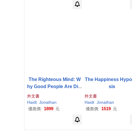
The Righteous Mind: W
The Happiness Hypo
hy Good People Are Divi
sis
ded by Politics and Reli
外文書
外文書
gion
Haidt
Jonathan
Haidt
Jonathan
1899
1519
優惠價:
元
優惠價:
元