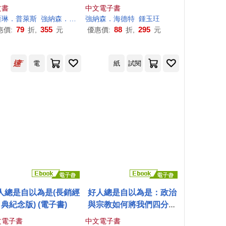
有玩樂、發展的自由
文書
中文電子書
薩琳．普萊斯
強納森．海德特
強納森．海德特
鍾玉玨
鄭媛元Cynthia Yuan Cheng
鍾玉玨
79
355
88
295
惠價:
折,
元
優惠價:
折,
元
電
紙
試閱
人總是自以為是(長銷經
好人總是自以為是：政治
典紀念版) (電子書)
與宗教如何將我們四分五
裂 (電子書)
文電子書
中文電子書