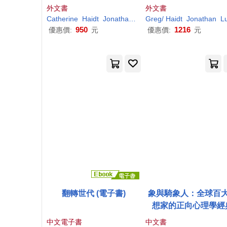
d Freedom in a Screen-F
ntentions and Bad I
外文書
外文書
illed World
Are Setting Up a Gen
Catherine
Haidt
Jonathan
Price
Greg/
Cheng
Haidt
Cynthia Yuan
Jonathan
Lukiano
tion for Failure
950
1216
優惠價:
元
優惠價:
元
翻轉世代 (電子書)
象與騎象人：全球百
想家的正向心理學經
中文電子書
中文書