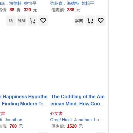
納森．海德特
姚怡平
強納森．海德特
姚怡平
88
320
336
惠價:
折,
元
優惠價:
元
紙
試閱
試閱
e Happiness Hypothe
The Coddling of the Am
: Finding Modern Trut
erican Mind: How Good I
 in Ancient Wisdom
ntentions and Bad Ideas
文書
外文書
Are Setting Up a Genera
dt
Jonathan
Greg/
Haidt
Jonathan
Lukianoff
tion for Failure
760
1520
惠價:
元
優惠價:
元