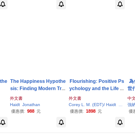
the
The Happiness Hypothe
Flourishing: Positive Ps
為
sis: Finding Modern Trut
ychology and the Life W
世
h in Ancient Wisdom
ell-Lived
理
外文書
外文書
中
的
Haidt
Jonathan
Corey L. M. (EDT)/
Haidt
Jonatha
強納
一
988
1898
優惠價:
元
優惠價:
元
優