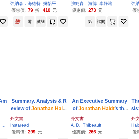
Yuan Cheng
強納森．海德特
姚怡平
強納森．海德
李靜瑤
強
79
410
273
優惠價:
折,
元
優惠價:
元
優
電
試閱
紙
試閱
 Am
Summary, Analysis & R
An Executive Summary
Th
eview of
Jonathan
Haidt
of
Jonathan
Haidt
’s the
sis
’’s The Righteous Mind b
Righteous Mind
h
外文書
外文書
外
y Instaread
Haidt
Instaread
A. D.
Thibeault
Hai
299
266
優惠價:
元
優惠價:
元
優