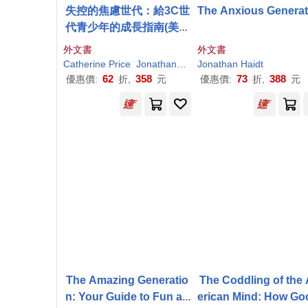
失控的焦慮世代：給3C世
The Anxious Generat
代青少年的成長指南(美國
版)The Amazing Generat
外文書
外文書
ion: Your Guide to Fun a
Catherine Price
Jonathan
Haidt
Jonathan
Cynthia Yuan Cheng
Haidt
nd Freedom in a Screen-
62
358
73
388
優惠價:
折,
元
優惠價:
折,
元
Filled World
The Amazing Generatio
The Coddling of the
n: Your Guide to Fun an
erican Mind: How Go