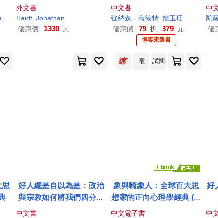
deas
ded by Politics and Reli
疾病的瘟疫
外文書
中文書
中
era
gion
ff
Haidt
Jonathan
強納森．海德特
鍾玉玨
凱
1330
79
379
優惠價:
元
優惠價:
折,
元
優
博客來選書
電
試閱
大思
好人總是自以為是：政治
象與騎象人：全球百大思
好
典
與宗教如何將我們四分五
想家的正向心理學經典 (電
裂(長銷經典紀念版)(二版)
子書)
中文書
中文電子書
中