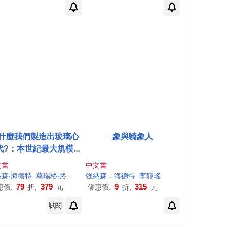
什麼我們製造出玻璃心
象與騎象人
代?：本世紀最大規模心
危機，看美國高等教育
文書
中文書
「安全文化」如何讓下
n
森‧海德特
(EDT)
Keyes
葛瑞格‧路加諾夫
強納森．海德特
朱怡康
李靜瑤
代變得脆弱、反智、反
79
379
9
315
惠價:
折,
元
優惠價:
折,
元
民主
試閱