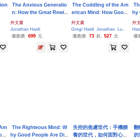
ion
The Anxious Generatio
The Coddling of the Am
Th
n: How the Great Rewiri
erican Mind: How Good I
hy 
ng of Childhood Is Caus
ntentions and Bad Ideas
de
外文書
外文書
外
ing an Epidemic of Ment
Are Setting Up a Genera
Jonathan
Haidt
Greg/
Haidt
Jonathan
Lukianoff
Hai
al Illness
tion for Failure
699
73
527
優惠價:
元
優惠價:
折,
元
優
 Am
The Righteous Mind: W
失控的焦慮世代：手機餵
翻
od I
hy Good People Are Divi
養的世代，如何面對心理
的