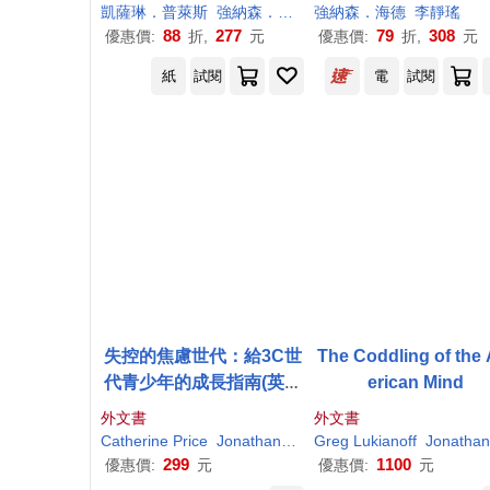
凱薩琳．普萊斯
強納森．海德特
強納森．海德
鍾玉玨
鄭媛元Cynthia 
李靜瑤
88
277
79
308
優惠價:
折,
元
優惠價:
折,
元
紙
試閱
電
試閱
失控的焦慮世代：給3C世
The Coddling of the
代青少年的成長指南(英國
erican Mind
版)The Amazing Generat
外文書
外文書
ion: Your Guide to Fun a
Catherine Price
Jonathan
Haidt
Greg Lukianoff
Cynthia Yuan Cheng
Jonathan
nd Freedom in a Screen-
299
1100
優惠價:
元
優惠價:
元
Filled World