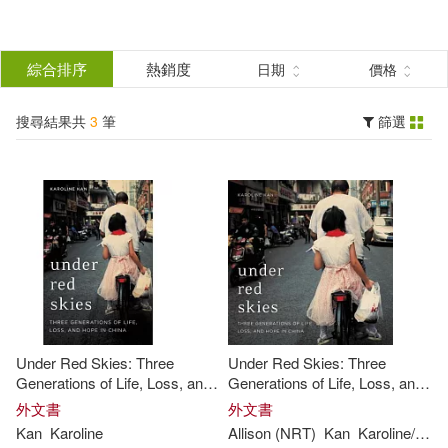
搜
尋
分類
綜合排序
熱銷度
日期
價格
(單選)
結
搜尋結果共
3
筆
篩選
圖書(3)
所有商品(3)
果
展開
篩
選
作者
(可複選)
Kan(3)
Allison (NRT)(2)
Under Red Skies: Three
Under Red Skies: Three
Karoline/ Hiroto(2)
Generations of Life, Loss, and
Generations of Life, Loss, and
Hope in China
Hope in China
外文書
外文書
Kan
Karoline
Allison (NRT)
Kan
Karoline
/ Hiroto
Karoline(1)