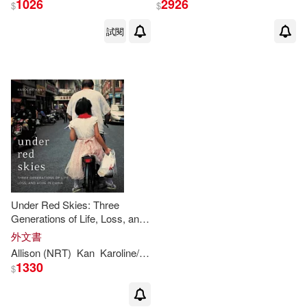
1026
2926
$
$
試閱
出版社
(可複選)
Ingram(3)
配送方式
(可複選)
可超商取貨(3)
可海外宅配(3)
Under Red Skies: Three
Generations of Life, Loss, and
Hope in China
外文書
可港澳店取(3)
Allison (NRT)
Kan
Karoline
/ Hiroto
1330
$
可新加坡店取(3)