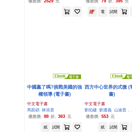
2529
79
395
優惠價:
元
優惠價:
折,
元
電
試閱
中國贏了嗎?挑戰美國的強
西方中心世界的式微 (
權領導 (電子書)
書)
中文電子書
中文電子書
馬凱碩
林添貴
劉伯建
劉遵義
山迪普．謝士崔
88
363
553
優惠價:
折,
元
優惠價:
元
紙
試閱
紙
試閱