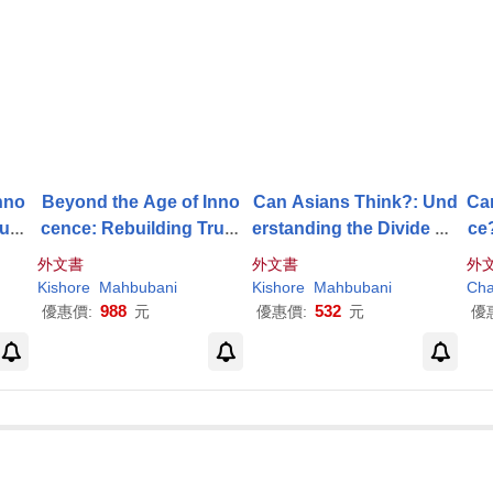
nno
Beyond the Age of Inno
Can Asians Think?: Und
Ca
ust
cence: Rebuilding Trust
erstanding the Divide Be
ce
And
Between America and th
tween East and West
g 
外文書
外文書
外
e World
Kishore
Mahbubani
Kishore
Mahbubani
Cha
988
532
優惠價:
元
優惠價:
元
優