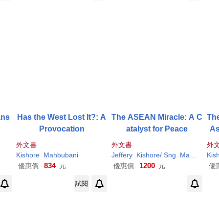
ans
Has the West Lost It?: A
The ASEAN Miracle: A C
Th
Provocation
atalyst for Peace
As
外文書
外文書
外
Kishore
Mahbubani
Jeffery
Kishore
/ Sng
Mahbubani
Kis
834
1200
優惠價:
元
優惠價:
元
優
試閱