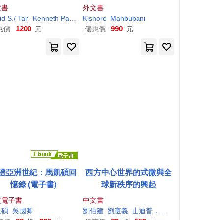
of Global Power to the E
文書
外文書
ast
id S./ Tan
ahbubani
Kenneth Paul
Kishore
Kishore
/ Yiannouka
Mahbubani
Mahbubani
Scott A./ Tu
1200
990
惠價:
元
優惠價:
元
證亞洲世紀：馬凱碩回
西方中心世界的式微與全
憶錄 (電子書)
球新秩序的興起
文電子書
中文書
凱碩
吳國卿
劉伯建
劉遵義
山迪普．謝士崔
巴瑞．布贊