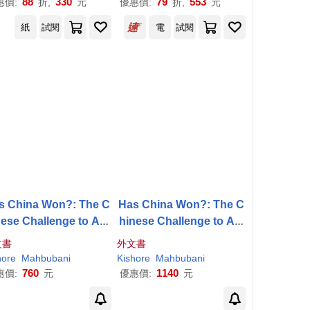
88
330
79
553
惠價:
折,
元
優惠價:
折,
元
紙
試閱
電
試閱
s China Won?: The C
Has China Won?: The C
nese Challenge to Am
hinese Challenge to Am
erican Primacy
erican Primacy
文書
外文書
克
hore
濤慕思．博格
Mahbubani
王賡武
約翰．達恩
Kishore
Mahbubani
肖逸夫
菲利普．施密特
貝淡寧
760
1140
惠價:
元
優惠價:
元