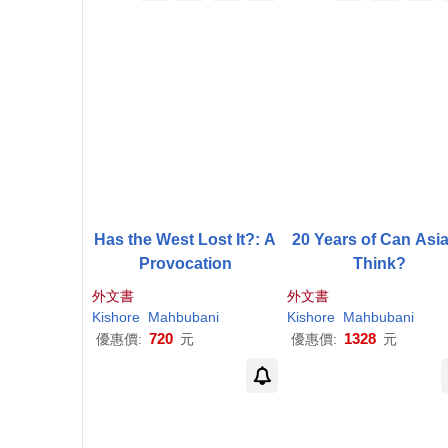
Has the West Lost It?: A
20 Years of Can Asi
Provocation
Think?
外文書
外文書
Kishore
Mahbubani
Kishore
Mahbubani
720
1328
優惠價:
元
優惠價:
元