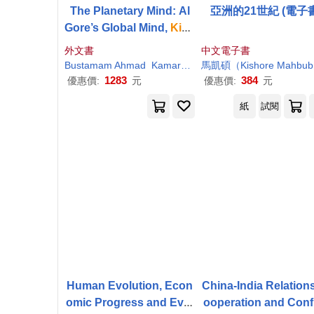
The Planetary Mind: Al
亞洲的21世紀 (電
Gore’s Global Mind,
Kish
ore
Mahbubani
’s One W
外文書
中文電子書
orld, and the Architectur
Bustamam Ahmad
Kamaruzzaman
馬凱碩（
Kishore
Mahbubani
e of the Coming
1283
384
優惠價:
元
優惠價:
元
紙
試閱
Human Evolution, Econ
China-India Relation
omic Progress and Evol
ooperation and Confl