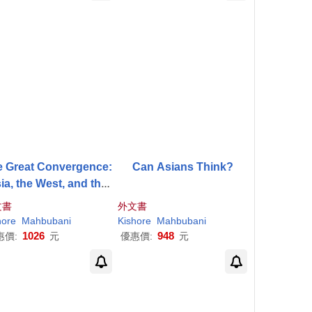
e Great Convergence:
Can Asians Think?
ia, the West, and the
Logic of One World
文書
外文書
hore
Mahbubani
Kishore
Mahbubani
1026
948
惠價:
元
優惠價:
元