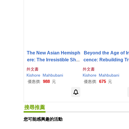
The New Asian Hemisph
Beyond the Age of I
ere: The Irresistible Shift
cence: Rebuilding Tr
of Global Power to the E
Between American 
外文書
外文書
ast
the World
Kishore
Mahbubani
Kishore
Mahbubani
988
675
優惠價:
元
優惠價:
元
搜尋推薦
您可能感興趣的活動