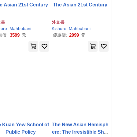
e Asian 21st Century
The Asian 21st Century
文書
外文書
hore
Mahbubani
Kishore
Mahbubani
3599
2999
惠價:
元
優惠價:
元
e Kuan Yew School of
The New Asian Hemisph
Public Policy
ere: The Irresistible Shift