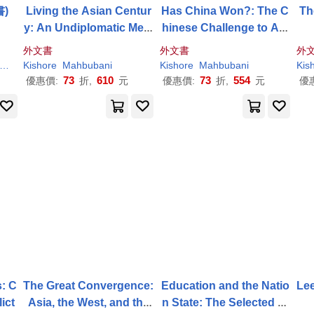
子書)
Living the Asian Centur
Has China Won?: The C
Th
y: An Undiplomatic Mem
hinese Challenge to Am
oir
erican Primacy
外文書
外文書
外
）
Kishore
Mahbubani
Kishore
Mahbubani
Kis
73
610
73
554
優惠價:
折,
元
優惠價:
折,
元
優
s: C
The Great Convergence:
Education and the Natio
Le
ict
Asia, the West, and the
n State: The Selected W