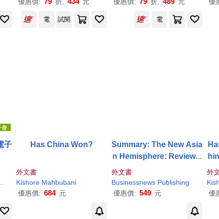
79
434
79
489
優惠價:
折,
元
優惠價:
折,
元
優
電
試閱
電
電子
Has China Won?
Summary: The New Asia
Ha
n Hemisphere: Review a
hi
nd Analysis of
Kishore
外文書
外文書
外
Mahbubani
’s Book
Kishore
巴瑞．布贊
Mahbubani
彼得．卡贊斯坦
Businessnews Publishing
恒川惠市
朱雲漢
沃夫岡．施特雷
Kis
684
549
優惠價:
元
優惠價:
元
優