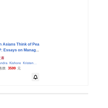
n Asians Think of Pea
?: Essays on Managin
Conflict in the Asian C
文書
entury
ndra
Kishore
Kristen
Mahbubani
Tang
Varigonda Kesava
3599
惠價:
元