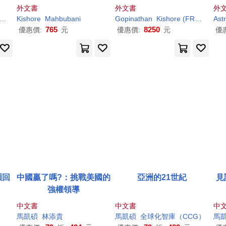
Logic of One World
orks of S. Gopinathan
外文書
外文書
外
Kishore
Kanti (EDT)/ Huang
Mahbubani
Kishore
(EDT)
Gopinathan
Kishore
(FRW)
S./
Astr
M
765
8250
優惠價:
元
優惠價:
元
優
碩回
中國贏了嗎?：挑戰美國的
亞洲的21世紀
見
強權領導
中文書
中文書
中
馬凱碩
林添貴
馬凱碩
全球化智庫（CCG）
馬