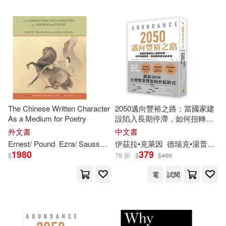
可新加坡店取(7)
德瑞克•湯普森(2)
可菲律賓店取(7)
電子書
(可複選)
The Chinese Written Character
2050邁向豐裕之路：當國家建
As a Medium for Poetry
設陷入長期停滯，如何扭轉頹
適合手機平板閱讀(1)
勢，再創繁榮富足新未來
外文書
中文書
Ernest/ Pound
Ezra
/ Saussy
Fenollosa
伊茲拉•克萊因
Haun (EDT)/ Stalling
德瑞克•湯普森
Jo
1980
379
$
79 折
$
$
480
其他
(可複選)
電
試閱
現在可購買商品(7)