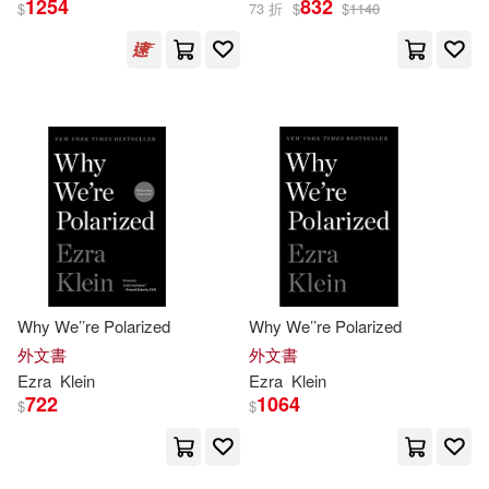
1254
832
$
73 折
$
$
1140
Ezra/ Saussy(2)
展開
Fenollosa(2)
出版社
(可複選)
Haun (EDT)/ Stalling(2)
Ingram(7)
好優文化(2)
Jonathan (EDT)/ Klein(2)
配送方式
(可複選)
Lucas (EDT)(2)
Why We’’re Polarized
Why We’’re Polarized
外文書
外文書
Ezra
Klein
Ezra
Klein
可超商取貨(8)
可海外宅配(8)
Thompson(2)
722
1064
$
$
可港澳店取(7)
伊茲拉•克萊因(2)