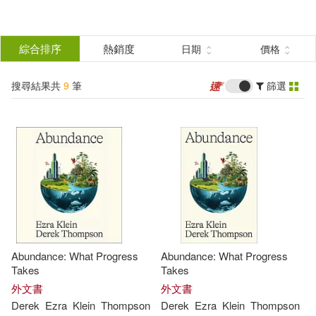
搜
尋
分類
綜合排序
熱銷度
日期
價格
(單選)
結
搜尋結果共
9
筆
篩選
圖書(8)
所有商品(9)
果
電子書(1)
篩
選
展開
作者
(可複選)
Abundance: What Progress
Abundance: What Progress
Ezra(5)
Klein(5)
Takes
Takes
外文書
外文書
Derek
Ezra
Klein
Thompson
Derek
Ezra
Klein
Thompson
Derek(2)
Ernest/ Pound(2)