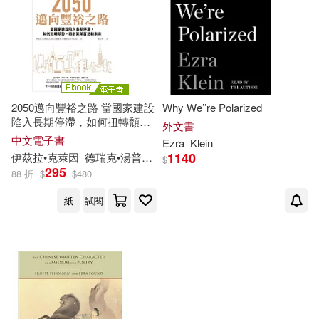
作者/演唱/譯/編/繪(2)
價格
-
範圍
2050邁向豐裕之路 當國家建設
Why We’’re Polarized
陷入長期停滯，如何扭轉頹
外文書
勢，再創繁榮富足新未來 (電子
中文電子書
Ezra
Klein
書)
1140
伊茲拉•克萊因
德瑞克•湯普森
耿大祥
$
295
88 折
$
$
480
紙
試閱