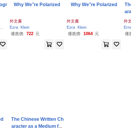
ogr
Why We’’re Polarized
Why We’’re Polarized
Th
ar
外文書
外文書
外
Ezra
Klein
Ezra
Klein
Ern
722
1064
優惠價:
元
優惠價:
元
優
ed
The Chinese Written Ch
aracter as a Medium for