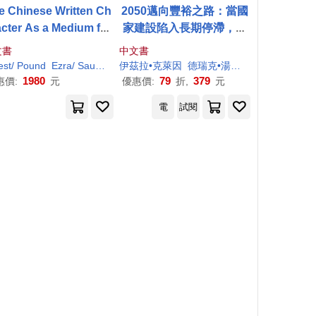
e Chinese Written Ch
2050邁向豐裕之路：當國
acter As a Medium for
家建設陷入長期停滯，如
Poetry
何扭轉頹勢，再創繁榮富
文書
中文書
足新未來
est/ Pound
Ezra
/ Saussy
Fenollosa
伊茲拉•克萊因
Haun (EDT)/ Stalling
德瑞克•湯普森
耿大祥
Jonathan (
1980
79
379
惠價:
元
優惠價:
折,
元
電
試閱