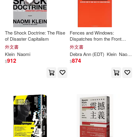
Lavaca Collective/ Klein(1)
The Shock Doctrine: The Rise
Fences and Windows:
Lee(1)
Marcos(1)
of Disaster Capitalism
Dispatches from the Front
Lines of the Globalization
外文書
外文書
Debate
Michael (EDT)/ Raymond(1)
Klein
Naomi
Debra Ann (EDT)
Klein
Naomi
/ 
912
874
$
$
Naomi (CON)(1)
Naomi (FRW)/ Lewis(1)
Naomi (INT)/ United for a Fair Econ
omy (COR)(1)
Naomi/ Archer(1)