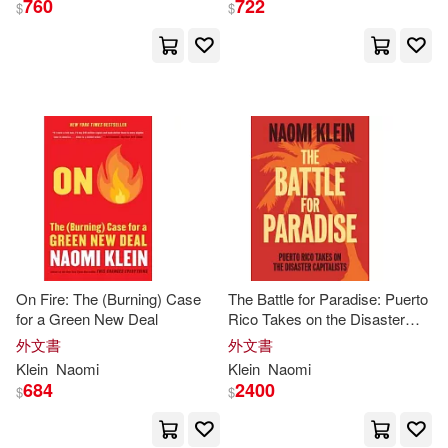
760
722
$
$
娜歐蜜．克萊恩(8)
展開
Naomi (FRW)(4)
出版社
(可複選)
Erin (NRT)(3)
Ingram(32)
時報出版(14)
Naomi/ Bennett(3)
Penguin Group UK(7)
娜歐蜜‧克萊恩(3)
On Fire: The (Burning) Case
The Battle for Paradise: Puerto
for a Green New Deal
Rico Takes on the Disaster
St Martins Pr(4)
展開
Capitalists
外文書
外文書
娜歐蜜・克萊恩(3)
Klein
Naomi
Klein
Naomi
Haymarket Books(2)
684
2400
$
$
配送方式
(可複選)
Arthur/ Derrickson(2)
A K Pr Distribution(1)