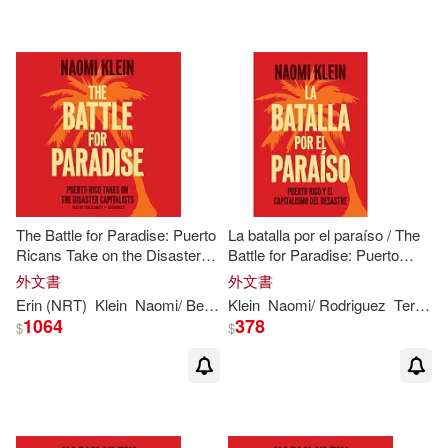
The Battle for Paradise: Puerto
La batalla por el paraíso / The
Ricans Take on the Disaster
Battle for Paradise: Puerto
Capitalists
Rico y el capitalismo del
外文書
外文書
desastre / Puerto Ricans Take
Erin (NRT)
Klein
Naomi
/ Bennett
Klein
Naomi
/ Rodriguez
Teresa Cordova (TRN)
on the Disas
1064
378
$
$