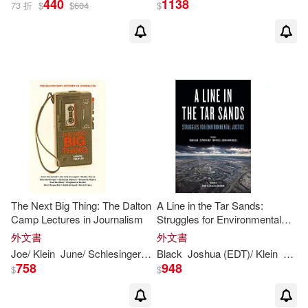
440
1138
73 折
$
$
604
$
The Next Big Thing: The Dalton
A Line in the Tar Sands:
Camp Lectures in Journalism
Struggles for Environmental
Justice
外文書
外文書
Joe/
Klein
June/ Schlesinger
Lee
Black
Naomi
Joshua (EDT)/
/ Mcgregor
Philip (EDT)
Klein
Naom
758
948
$
$