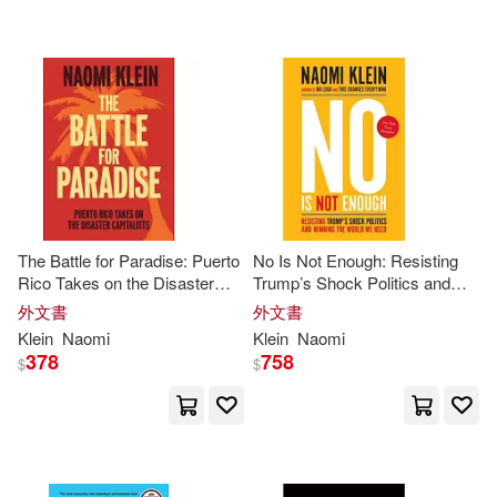
可超商取貨(66)
Brit (NRT)(2)
Manuel(2)
HARPERCOLLINS PUBLISHERS
UK(1)
可海外宅配(66)
Naomi/ Marling(2)
James Lorimer & Co(1)
可港澳店取(65)
麗貝卡‧斯蒂夫(2)
Astra(1)
Metropolitan Books(1)
可新加坡店取(65)
Avi (FRW)/ Kohlstedt(1)
The Battle for Paradise: Puerto
No Is Not Enough: Resisting
Paidos Iberica Ediciones S A(1)
Rico Takes on the Disaster
Trump’s Shock Politics and
可菲律賓店取(65)
Capitalists
Winning the World We Need
Barbara/ Moral(1)
Black(1)
外文書
外文書
Pm Pr(1)
Pub Group West(1)
Klein
Naomi
Klein
Naomi
378
758
$
$
David (EDT)/ Baird(1)
電子書
(可複選)
Renouf Pub Co Ltd(1)
Debra Ann (EDT)(1)
適合手機平板閱讀(4)
Simon & Schuster(1)