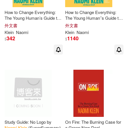
How to Change Everything:
How to Change Everything:
The Young Human’s Guide to
The Young Human’’s Guide to
Protecting the Planet and Each
Protecting the Planet and Each
外文書
外文書
Other
Other
Klein
Naomi
Klein
Naomi
342
1140
$
$
Study Guide: No Logo by
On Fire: The Burning Case for
Naomi
Klein
(SuperSummary)
a Green New Deal