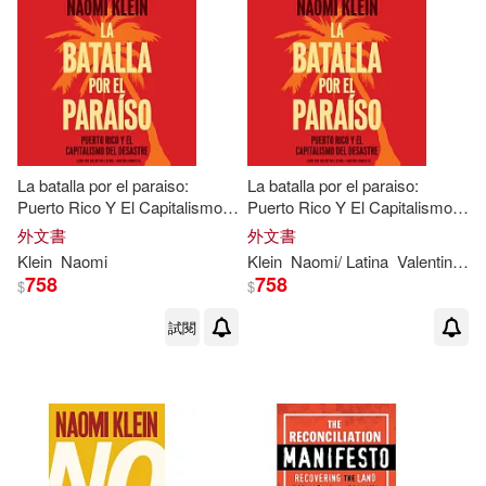
La batalla por el paraiso:
La batalla por el paraiso:
Puerto Rico Y El Capitalismo
Puerto Rico Y El Capitalismo
Del Desastre
Del Desastre
外文書
外文書
Klein
Naomi
Klein
Naomi
/ Latina
Valentina (NRT)
758
758
$
$
試閱