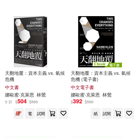
Walden/ Ehrenreich(1)
Ziga (EDT)/ Chomsky(1)
松村嘉浩(1)
賈德．戴蒙(1)
金柏莉．伯爾格(1)
天翻地覆：資本主義 vs. 氣候
天翻地覆：資本主義 vs. 氣候
危機
危機 (電子書)
中文書
中文電子書
娜歐蜜‧克萊恩
林鶯
娜歐蜜‧克萊恩
林鶯
504
392
9 折
$
$
560
$
$
560
電
試閱
紙
試閱