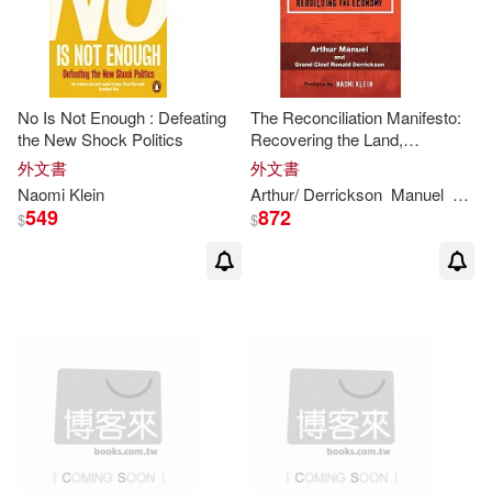
No Is Not Enough : Defeating
The Reconciliation Manifesto:
the New Shock Politics
Recovering the Land,
Rebuilding the Economy
外文書
外文書
Naomi
Klein
Arthur/ Derrickson
Manuel
Naom
549
872
$
$