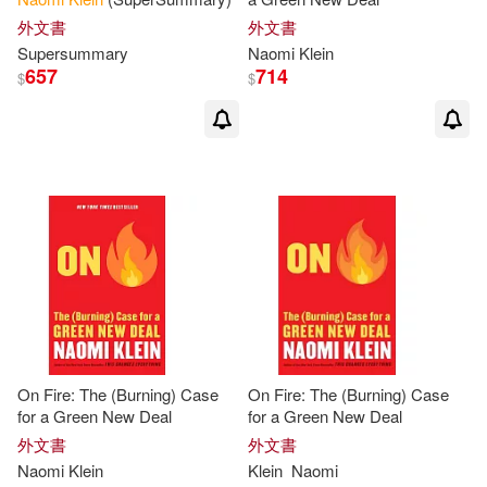
外文書
外文書
Supersummary
Naomi
Klein
657
714
$
$
On Fire: The (Burning) Case
On Fire: The (Burning) Case
for a Green New Deal
for a Green New Deal
外文書
外文書
Naomi
Klein
Klein
Naomi