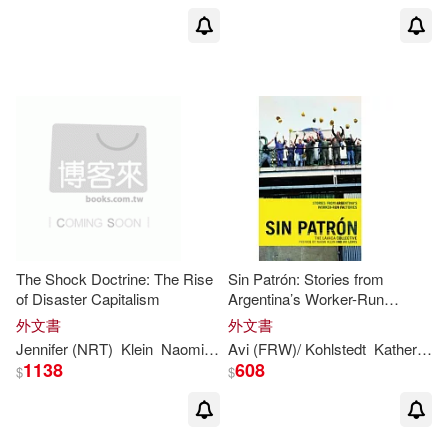
The Shock Doctrine: The Rise
Sin Patrón: Stories from
of Disaster Capitalism
Argentina’s Worker-Run
Factories
外文書
外文書
Jennifer (NRT)
Klein
Naomi
/ Wiltsie
Avi (FRW)/ Kohlstedt
Katherine (TRN)
1138
608
$
$