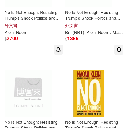
No Is Not Enough: Resisting
No Is Not Enough: Resisting
Trump’s Shock Politics and
Trump’s Shock Politics and
Winning the World We Need
Winning the World We Need
外文書
外文書
Klein
Naomi
Brit (NRT)
Klein
Naomi
/ Marling
2700
1366
$
$
No Is Not Enough: Resisting
No Is Not Enough: Resisting
Trump’s Shock Politics and
Trump’s Shock Politics and