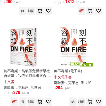
nik(1)
280
1312
$
$
400
75 折
$
$
1750
紙
試閱
Supersummary(1)
Susan/ Bello(1)
Taylor(1)
Teresa Cordova (TRN)(1)
Toban (EDT)/ Weis(1)
Tony (EDT)/ D’arcy(1)
刻不容緩：當氣候危機衝擊社
刻不容緩 (電子書)
會經濟，我們如何尋求適合居
中文電子書
住的未來?
中文書
娜歐蜜．克萊恩
洪世民
Valentina (NRT)(1)
294
娜歐蜜．克萊恩
洪世民
$
$
420
378
9 折
$
$
420
Vanessa (EDT)/ Chomsky(1)
電
試閱
紙
試閱