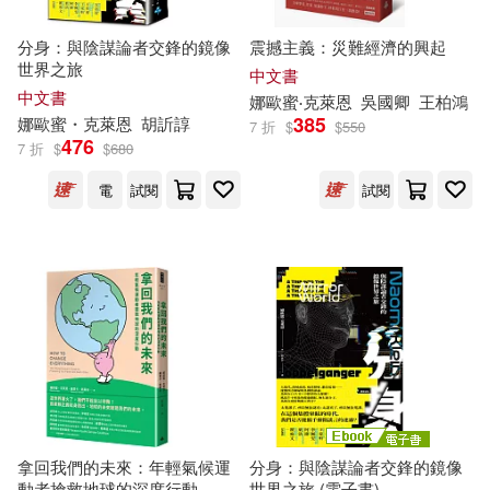
Naomi/ George(1)
分身：與陰謀論者交鋒的鏡像
震撼主義：災難經濟的興起
世界之旅
中文書
中文書
Naomi/ Latina(1)
娜歐蜜‧克萊恩
吳國卿
王柏鴻
385
娜歐蜜・克萊恩
胡訢諄
7 折
$
$
550
476
7 折
$
$
680
Naomi/ Levy(1)
電
試閱
試閱
Naomi/ Mcgregor(1)
Naomi/ Rodriguez(1)
Naomi/ Wiltsie(1)
Noam (FRW)/ Klein(1)
拿回我們的未來：年輕氣候運
分身：與陰謀論者交鋒的鏡像
動者搶救地球的深度行動
世界之旅 (電子書)