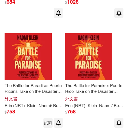
684
1026
$
$
The Battle for Paradise: Puerto
The Battle for Paradise: Puerto
Ricans Take on the Disaster
Rico Take on the Disaster
Capitalists
Capitalists
外文書
外文書
Erin (NRT)
Klein
Naomi
/ Bennett
Erin (NRT)
Klein
Naomi
/ Bennett
758
758
$
$
試閱