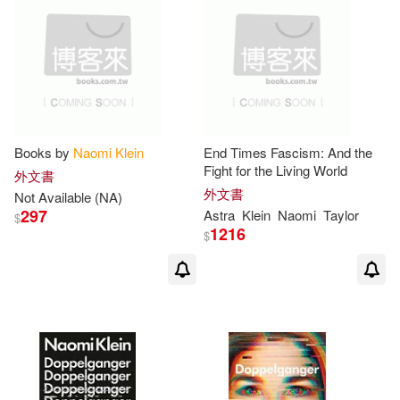
Books by
Naomi
Klein
End Times Fascism: And the
Fight for the Living World
外文書
外文書
Not Available (NA)
297
Astra
Klein
Naomi
Taylor
$
1216
$