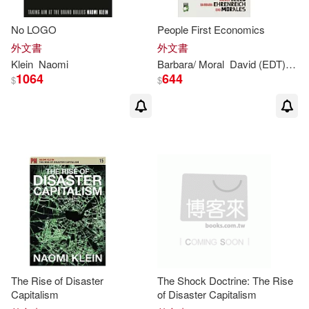
No LOGO
People First Economics
外文書
外文書
Klein
Naomi
Barbara/ Moral
David (EDT)/ Baird
1064
644
$
$
The Rise of Disaster
The Shock Doctrine: The Rise
Capitalism
of Disaster Capitalism