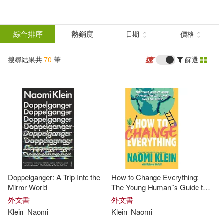
搜
尋
分類
綜合排序
熱銷度
日期
價格
(單選)
結
搜尋結果共
70
筆
篩選
圖書(66)
所有商品(70)
果
電子書(4)
篩
選
展開
作者
(可複選)
Doppelganger: A Trip Into the
How to Change Everything:
Klein(35)
Naomi(25)
Mirror World
The Young Human’’s Guide to
Protecting the Planet and Each
外文書
外文書
Other
Klein
Naomi
Klein
Naomi
Naomi Klein(10)