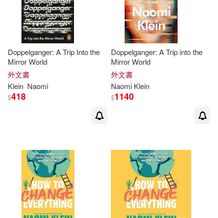
Doppelganger: A Trip Into the
Doppelganger: A Trip into the
Mirror World
Mirror World
外文書
外文書
Klein
Naomi
Naomi
Klein
418
1140
$
$