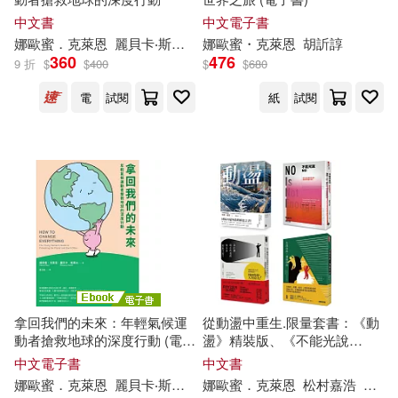
Noam/ Klein(1)
中文書
中文電子書
娜歐蜜．克萊恩
麗貝卡‧斯蒂夫
娜歐蜜・克萊恩
區立遠
胡訢諄
360
476
Not Available (NA)(1)
9 折
$
$
400
$
$
680
電
試閱
紙
試閱
Philip (EDT)/ Callwood(1)
Prokosch(1)
Ransom(1)
Ronald M./ Klein(1)
Ronald/ Klein(1)
Roy(1)
拿回我們的未來：年輕氣候運
從動盪中重生.限量套書：《動
Stephen (EDT)/ Kahn Russell(1)
動者搶救地球的深度行動 (電子
盪》精裝版、《不能光說
書)
NO》、《為什麼現在的我們對
中文電子書
中文書
未來如此不安?》、《生而自
Subcomandante Insugente/ Vodov
娜歐蜜．克萊恩
麗貝卡‧斯蒂夫
娜歐蜜．克萊恩
區立遠
松村嘉浩
賈德
由，寫而自由》