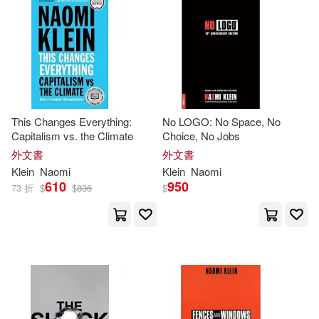
Ellen (NRT)(1)
Grandin(1)
Simon & Schuster, Inc.(1)
其他
(可複選)
Greg/ Klein(1)
Textstream(1)
現在可購買商品(20)
Jennifer (NRT)(1)
This Changes Everything:
No LOGO: No Space, No
作者/演唱/譯/編/繪(24)
Capitalism vs. the Climate
Choice, No Jobs
Joe/ Klein(1)
外文書
外文書
價格
-
Klein
Naomi
Klein
Naomi
範圍
Joshua (EDT)/ Klein(1)
610
950
73 折
$
$
836
$
June/ Schlesinger(1)
Katherine (TRN)(1)
Laura (EDT)/ Klein(1)