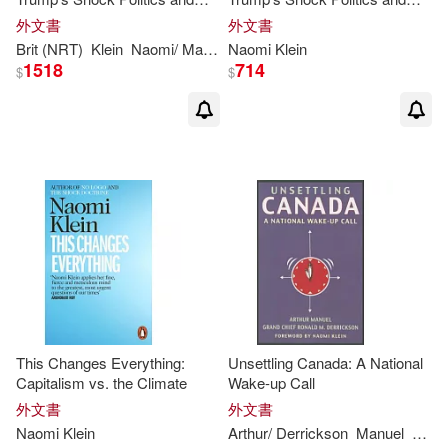
Winning the World We Need
Winning the World We Need
外文書
外文書
Brit (NRT)
Klein
Naomi
/ Marling
Naomi
Klein
1518
714
$
$
This Changes Everything:
Unsettling Canada: A National
Capitalism vs. the Climate
Wake-up Call
外文書
外文書
Naomi
Klein
Arthur/ Derrickson
Manuel
Naom