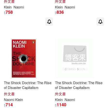
外文書
外文書
Klein
Naomi
Klein
Naomi
758
836
$
$
The Shock Doctrine: The Rise
The Shock Doctrine: The Rise
of Disaster Capitalism
of Disaster Capitalism
外文書
外文書
Naomi
Klein
Klein
Naomi
714
1140
$
$