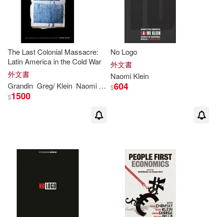
The Last Colonial Massacre:
No Logo
Latin America in the Cold War
外文書
外文書
Naomi
Klein
604
Grandin
Greg/
Klein
Naomi
(CON)
$
1500
$