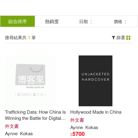
搜
尋
分類
綜合排序
熱銷度
日期
價格
(單選)
結
搜尋結果共
3
筆
篩選
圖書(3)
所有商品(3)
果
展開
篩
選
作者
(可複選)
Aynne(3)
Kokas(3)
Trafficking Data: How China Is
Hollywood Made in China
Winning the Battle for Digital
外文書
Sovereignty
出版社
外文書
(可複選)
Aynne
Kokas
5700
Aynne
Kokas
$