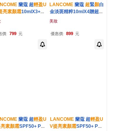
ANCOME
蘭蔻 超
輕盈
U
LANCOME
蘭蔻
超
緊
顏
白
提
亮
素顏
霜
10mlX3+
超
金淡斑精粹10mlX4贈超
輕
來肌因賦活露5mlX2贈
盈
UV
提
亮
素顏
霜
1mlX5買
妝
美妝
收納包-公司貨
四送五-公司貨
799
899
惠價:
元
優惠價:
元
ANCOME
蘭蔻 超
輕盈
U
LANCOME
蘭蔻 超
輕盈
U
提
亮
素顏
霜
SPF50+ PA+
V
提
亮
素顏
霜
SPF50+ PA+