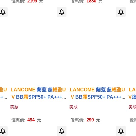
2199
1880
優惠價:
元
優惠價:
元
優
盈
U
LANCOME
蘭蔻 超
輕盈
U
LANCOME
蘭蔻 超
輕盈
U
L
+++
V
BB
霜
SPF50+ PA++++
V
BB
霜
SPF50+ PA++++
V
-公
(10ml)X3#01白皙透亮[30
(10ml)#01白皙透亮-公司
++
美妝
美妝
美
ml/正貨容量超值組]-公司
貨
貨
494
299
優惠價:
元
優惠價:
元
優