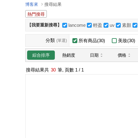
博客來
搜尋結果
熱門搜尋
【我要重新搜尋】
lancome
輕盈
uv
素顏
分類
所有商品(30)
美妝(30)
(單選)
日期
價格
綜合排序
熱銷度
搜尋結果共
30
筆, 頁數
1
/ 1