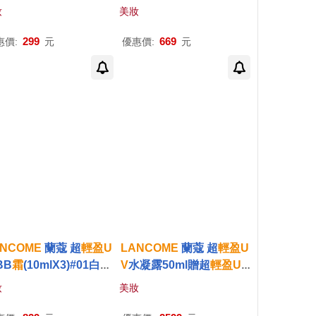
++(1ml)X12#珍珠白-公
+++(5mlX6)#珍珠白-公司
妝
美妝
司貨
貨
299
669
惠價:
元
優惠價:
元
ANCOME
蘭蔻 超
輕盈
U
LANCOME
蘭蔻 超
輕盈
U
BB
霜
(10mlX3)#01白皙
V
水凝露50ml贈超
輕盈
UV
亮+迷你粉底刷-公司貨
BB
霜
10mlX3#01白皙透
妝
美妝
亮-公司貨