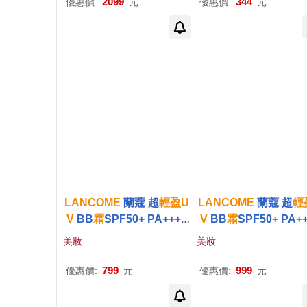
2099
344
優惠價:
元
優惠價:
元
LANCOME
蘭蔻 超
輕盈
U
LANCOME
蘭蔻 超
輕
V
BB
霜
SPF50+ PA++++
V
BB
霜
SPF50+ PA+
(10mlX2+1mlX10)#01白
(10ml)X6#01白皙透亮
美妝
美妝
皙透亮-公司貨
司貨
799
999
優惠價:
元
優惠價:
元