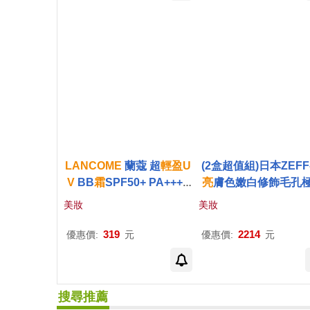
LANCOME
蘭蔻 超
輕盈
U
(2盒超值組)日本ZEFF
V
BB
霜
SPF50+ PA++++
亮
膚色嫩白修飾毛孔
(1ml)X8#02自然裸膚-公司
裸妝日用偽
素顏
霜
45
美妝
美妝
貨
(賴床懶人妝,學生上
容,打底護膚妝前乳,萬
319
2214
優惠價:
元
優惠價:
元
妝面霜,377淨白保養精
搜尋推薦