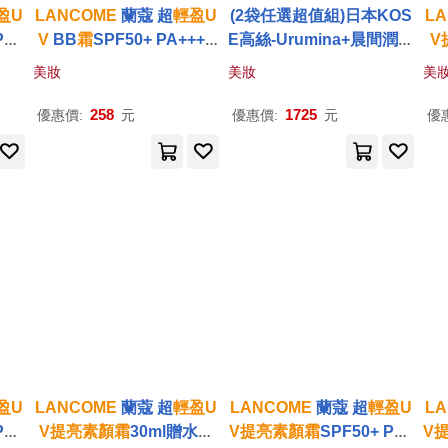
盈
U
LANCOME
蘭蔻 超
輕盈
U
(2袋任選超值組)日本KOS
L
PA+
V
BB
霜
SPF50+ PA++++
E高絲-Urumina+晨間潤澤
V
-百貨
(1ml)X8#01白皙透亮-公司
乳液防護肌膚隔離霜35gx
未
美妝
美妝
美
貨
1入/袋(護膚亮澤美容液,美
肌
素顏
霜
,妝前護膚乳,控油
258
1725
優惠價:
元
優惠價:
元
優
粉底液,潤色遮瑕膏) 自然
潤色(粉)*2袋
盈
U
LANCOME
蘭蔻 超
輕盈
U
LANCOME
蘭蔻 超
輕盈
U
L
PA+
V
提
亮
素顏
霜
30ml贈水凝
V
提
亮
素顏
霜
SPF50+ PA+
V