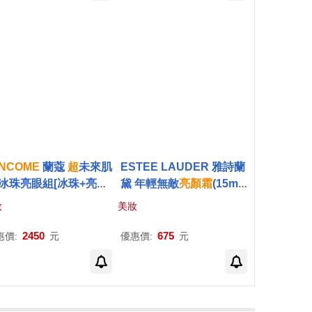
NCOME
蘭蔻
超
未來肌
ESTEE LAUDER 雅詩蘭
冰珠亮眼組[冰珠+亮眼
黛 年輕無敵
亮
顏
霜
(15ml)
+手提包]-國際航空版
+特潤超導全方位修護露(1
妝
美妝
5ml)旅行袋組
2450
675
惠價:
元
優惠價:
元