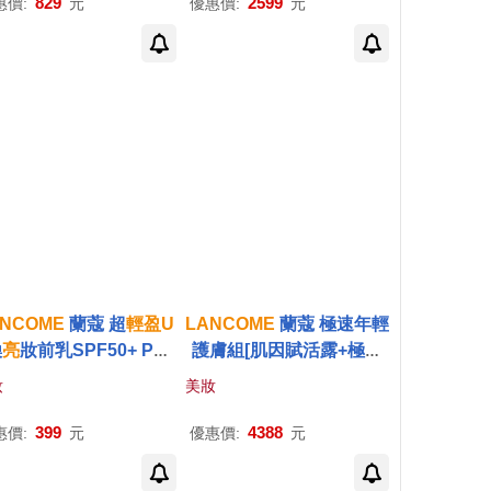
829
2599
惠價:
元
優惠價:
元
ANCOME
蘭蔻 超
輕盈
U
LANCOME
蘭蔻 極速年輕
煥
亮
妝前乳SPF50+ PA+
護膚組[肌因賦活露+極光
+(10ml)#粉潤光-公司貨
活粹晶露+彈嫩保濕
霜
+淨
妝
美妝
白淡斑精+超
輕盈
UV
BB
霜
]-國際航空版
399
4388
惠價:
元
優惠價:
元