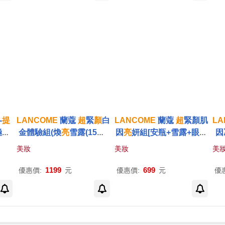
-
提
LANCOME
蘭蔻
超
緊
顏
白
LANCOME
蘭蔻
超
緊顏肌
LA
極簡
金體驗組(煥
亮
雪露(15ml)
因
亮
妍組[安瓶+雪露+眼霜
因
g/盒
+
輕
乳液(15ml)+淡斑精粹
+托特包]-公司貨
霜
美妝
美妝
美
課妝
(10ml)X2+眼霜(3ml)X5)-
用美
公司貨
1199
699
優惠價:
元
優惠價:
元
優
華)