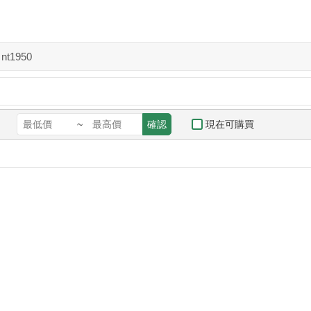
nt1950
現在可購買
~
確認