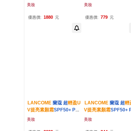
+++(30ml)-百貨公司貨-兩
+++(10ml)X5#珍珠白
美妝
美妝
色可選 玫瑰粉
司貨
1880
779
優惠價:
元
優惠價:
元
LANCOME
蘭蔻 超
輕盈
U
LANCOME
蘭蔻 超
輕
V
提
亮
素顏
霜
SPF50+ PA+
V
提
亮
素顏
霜
SPF50+ 
+++(30ml)#玫瑰粉+超
輕
+++(10ml)X2#珍珠白
美妝
美妝
盈
UV
提
亮
素顏
霜
(5mlX6)#
司貨
珍珠白-公司貨