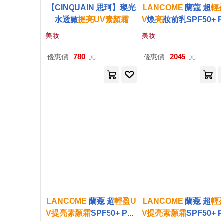
【CINQUAIN 思珂】璨光
LANCOME
蘭蔻 超
輕
水透嫩
提
亮
UV
素顏
霜
V
煥
亮
妝前乳SPF50+ 
+++(30ml)-多色可選
美妝
美妝
公司貨 #粉潤光
780
2045
優惠價:
元
優惠價:
元
LANCOME
蘭蔻 超
輕盈
U
LANCOME
蘭蔻 超
輕
V
提
亮
素顏
霜
SPF50+ PA+
V
提
亮
素顏
霜
SPF50+ 