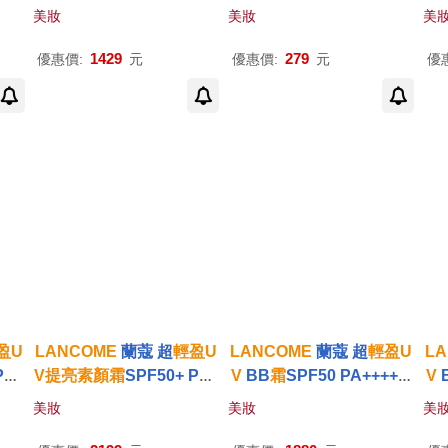
-公
露5ml[1mlX5]-公司貨
+++(10ml)#珍珠
亮
白-公司
+
美妝
美妝
美
貨
1429
279
優惠價:
元
優惠價:
元
優
盈
U
LANCOME
蘭蔻 超
輕盈
U
LANCOME
蘭蔻 超
輕盈
U
L
PA+
V
提
亮
素顏
霜
SPF50+ PA+
V
BB
霜
SPF50 PA++++(3
V
-公
+++(50ml)-兩色可選-百貨
0ml)-百貨公司貨-兩色可選
透
美妝
美妝
美
公司貨 玫瑰粉
02自然裸膚