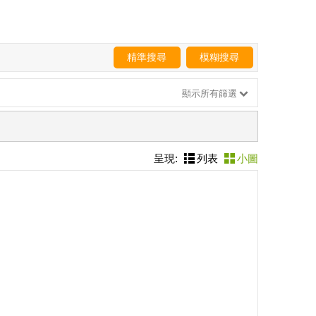
精準搜尋
模糊搜尋
顯示所有篩選
呈現:
列表
小圖