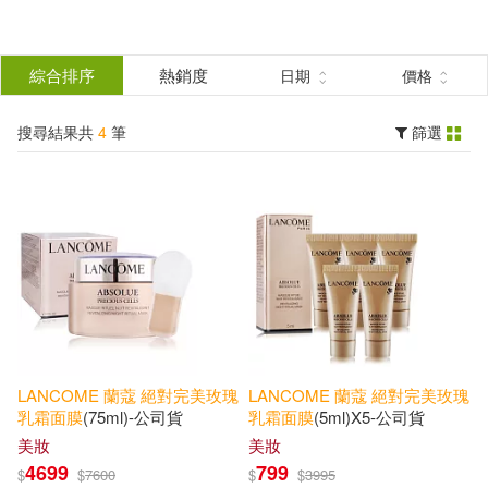
搜
尋
分類
綜合排序
熱銷度
日期
價格
(單選)
結
搜尋結果共
4
筆
篩選
美妝(4)
所有商品(4)
果
展開
篩
選
其他
(可複選)
價格
-
範圍
LANCOME
蘭蔻
絕對
完美
玫瑰
LANCOME
蘭蔻
絕對
完美
玫瑰
乳霜
面膜
(75ml)-公司貨
乳霜
面膜
(5ml)X5-公司貨
美妝
美妝
4699
799
$
$
7600
$
$
3995