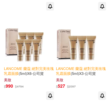
LANCOME
蘭蔻
絕對
完美
玫瑰
LANCOME
蘭蔻
絕對
完美
玫瑰
乳霜
面膜
(5ml)X6-公司貨
乳霜
面膜
(5ml)X3-公司貨
美妝
美妝
990
527
$
$
4794
$
$
2397