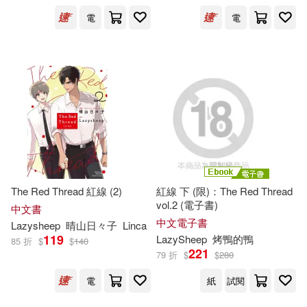
電
電
出版社
(可複選)
台灣角川(8)
平心出版(5)
Ingram(1)
The Red Thread 紅線 (2)
紅線 下 (限)：The Red Thread
配送方式
(可複選)
vol.2 (電子書)
中文書
中文電子書
Lazysheep
晴山日々子
Linca
119
LazySheep
烤鴨的鴨
85 折
$
$
140
可超商取貨(7)
可海外宅配(5)
221
79 折
$
$
280
電
紙
試閱
可港澳店取(5)