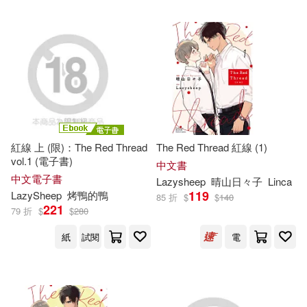
可新加坡店取(5)
可菲律賓店取(5)
電子書
(可複選)
紅線 上 (限)：The Red Thread
The Red Thread 紅線 (1)
vol.1 (電子書)
中文書
適合手機平板閱讀(3)
中文電子書
Lazysheep
晴山日々子
Linca
119
LazySheep
烤鴨的鴨
85 折
$
$
140
適合平板閱讀(4)
221
79 折
$
$
280
紙
試閱
電
其他
(可複選)