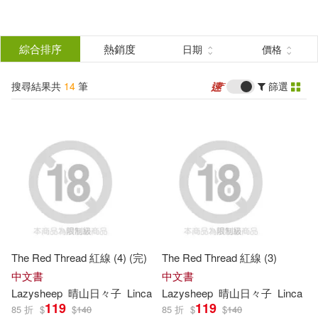
搜
尋
分類
綜合排序
熱銷度
日期
價格
(單選)
結
搜尋結果共
14
筆
篩選
圖書(7)
所有商品(14)
果
電子書(7)
篩
選
展開
作者
(可複選)
The Red Thread 紅線 (4) (完)
The Red Thread 紅線 (3)
Lazysheep(9)
晴山日々子(8)
中文書
中文書
Lazysheep
晴山日々子
Linca
Lazysheep
晴山日々子
Linca
119
119
85 折
$
$
140
85 折
$
$
140
LazySheep(5)