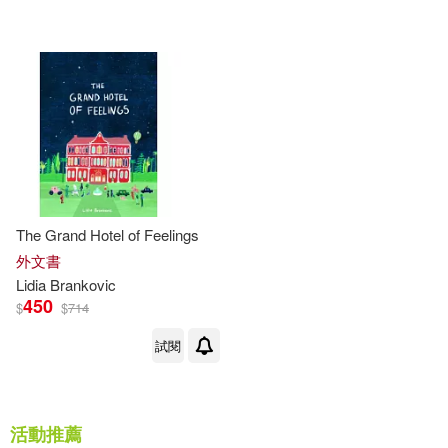
其他
(可複選)
現在可購買商品(3)
作者/演唱/譯/編/繪(4)
The Grand Hotel of Feelings
價格
-
範圍
外文書
Lidia
Brankovic
450
$
$
714
試閱
活動推薦