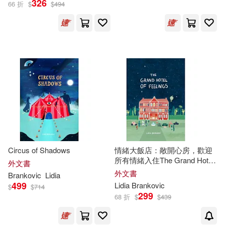
326
66 折
$
$
494
出版社
(可複選)
Thames & Hudson Ltd(5)
配送方式
(可複選)
可超商取貨(5)
可海外宅配(5)
可港澳店取(5)
Circus of Shadows
情緒大飯店：敞開心房，歡迎
所有情緒入住The Grand Hotel
外文書
of Feelings
外文書
Brankovic
Lidia
可新加坡店取(5)
499
Lidia
Brankovic
$
$
714
299
68 折
$
$
439
可菲律賓店取(5)