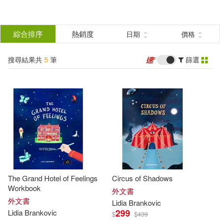
搜
尋
分類
綜合排序
熱銷度
日期
價格
(單選)
結
搜尋結果共
5
筆
篩選
圖書(5)
所有商品(5)
果
展開
篩
選
作者
(可複選)
Lidia Brankovic(4)
The Grand Hotel of Feelings
Circus of Shadows
Brankovic(1)
Lidia(1)
Workbook
外文書
外文書
Lidia
Brankovic
299
Lidia
Brankovic
$
$
439