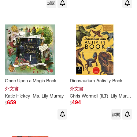
試閱
Once Upon a Magic Book
Dinosaurium Activity Book
外文書
外文書
Katie Hickey
Ms.
Lily
Murray
Chris Wormell (ILT)
Lily
Murray
659
494
$
$
試閱