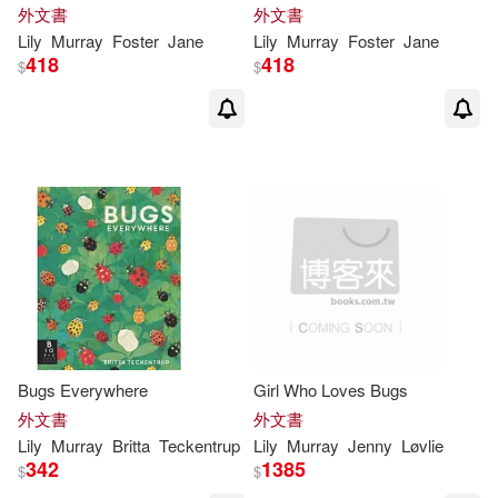
外文書
外文書
Lily
Murray
Foster
Jane
Lily
Murray
Foster
Jane
418
418
$
$
Bugs Everywhere
Girl Who Loves Bugs
外文書
外文書
Lily
Murray
Britta
Teckentrup
Lily
Murray
Jenny
Løvlie
342
1385
$
$