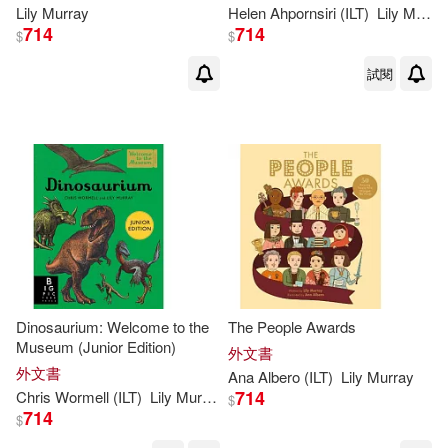
Lily
Murray
Helen Ahpornsiri (ILT)
Lily
Murray
714
714
$
$
試閱
Dinosaurium: Welcome to the
The People Awards
Museum (Junior Edition)
外文書
外文書
Ana Albero (ILT)
Lily
Murray
714
Chris Wormell (ILT)
Lily
Murray
$
714
$