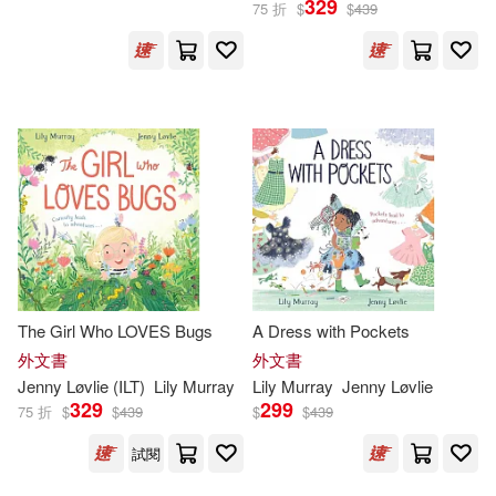
329
75 折
$
$
439
Chris Wormell (ILT)(2)
展開
Merritt(2)
Richard(2)
出版社
(可複選)
莉莉•莫瑞(2)
莉莉．莫瑞(2)
Ingram(50)
Ana (ILT)(1)
Bonnier Publishing(8)
Ana Albero (ILT)(1)
Anna(1)
The Girl Who LOVES Bugs
A Dress with Pockets
Macmillan UK(5)
外文書
外文書
Jenny Løvlie (ILT)
Lily
Murray
Lily
Murray
Jenny Løvlie
Boruch(1)
329
299
75 折
$
$
439
$
$
439
水滴文化(3)
Quarto(2)
試閱
Britta Teckentrup(1)
大石國際文化(1)
小山丘(1)