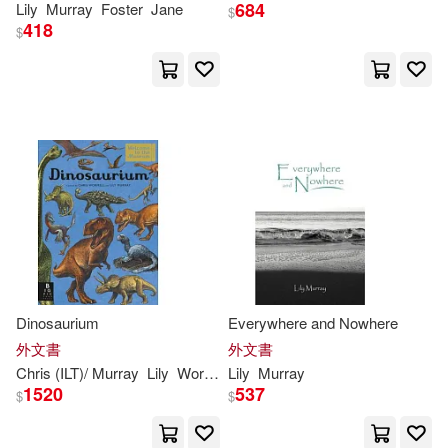
684
Lily
Murray
Foster
Jane
$
418
$
Dinosaurium
Everywhere and Nowhere
外文書
外文書
Chris (ILT)/
Murray
Lily
Wormell
Lily
Murray
1520
537
$
$