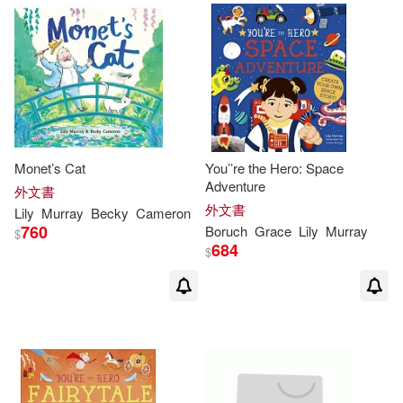
Monet’s Cat
You’’re the Hero: Space
Adventure
外文書
外文書
Lily
Murray
Becky
Cameron
760
Boruch
Grace
Lily
Murray
$
684
$