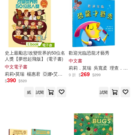
史上最勵志!改變世界的50位名
歡迎光臨恐龍才藝秀
人獎【夢想起飛版】 (電子書)
中文書
中文電子書
莉莉．莫瑞
吳寬柔
理查．邁瑞特（Richard Merritt）
269
莉莉•莫瑞
楊惠君
亞娜•艾爾貝洛
9 折
$
$
299
390
$
$
520
紙
試閱
試閱