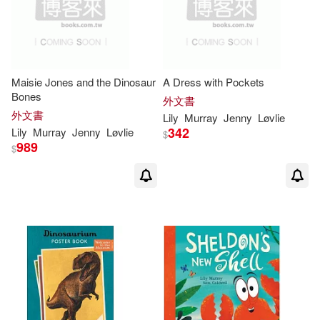
Maisie Jones and the Dinosaur
A Dress with Pockets
Bones
外文書
外文書
Lily
Murray
Jenny
Løvlie
342
Lily
Murray
Jenny
Løvlie
$
989
$