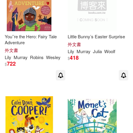
You’’re the Hero: Fairy Tale
Little Bunny’s Easter Surprise
Adventure
外文書
外文書
Lily
Murray
Julia
Woolf
418
Lily
Murray
Robins
Wesley
$
722
$