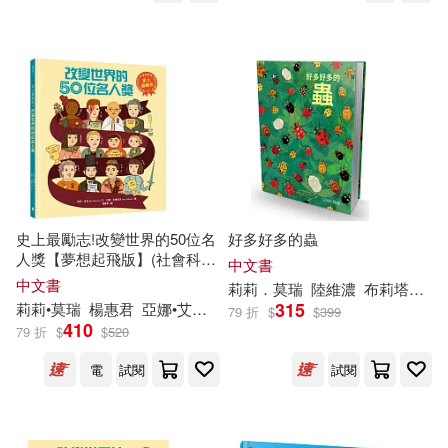
史上最勵志!改變世界的50位名
好多好多的蟲
人獎【夢想起飛版】(社會科必
中文書
讀書單，好書大家讀&中小學
中文書
莉莉．莫瑞
陸維濃
布莉塔．特肯洛普Britta Teckentrup
生讀物選介)
315
莉莉•莫瑞
楊惠君
亞娜•艾爾貝洛
79 折
$
$
399
410
79 折
$
$
520
電
試閱
試閱