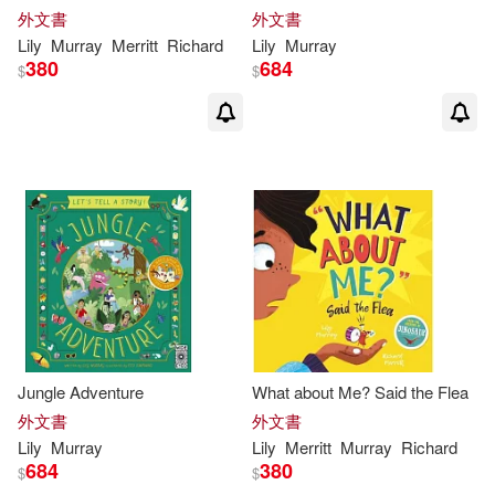
外文書
外文書
Lily
Murray
Merritt
Richard
Lily
Murray
380
684
$
$
Jungle Adventure
What about Me? Said the Flea
外文書
外文書
Lily
Murray
Lily
Merritt
Murray
Richard
684
380
$
$