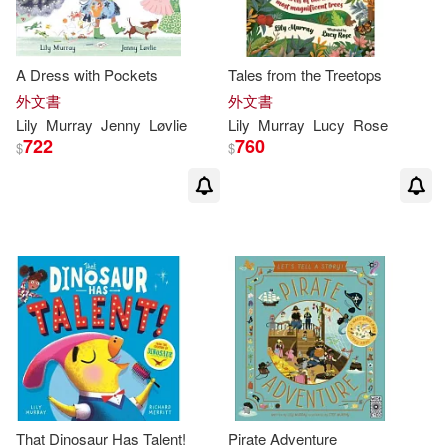
A Dress with Pockets
Tales from the Treetops
外文書
外文書
Lily
Murray
Jenny
Løvlie
Lily
Murray
Lucy
Rose
722
760
$
$
That Dinosaur Has Talent!
Pirate Adventure