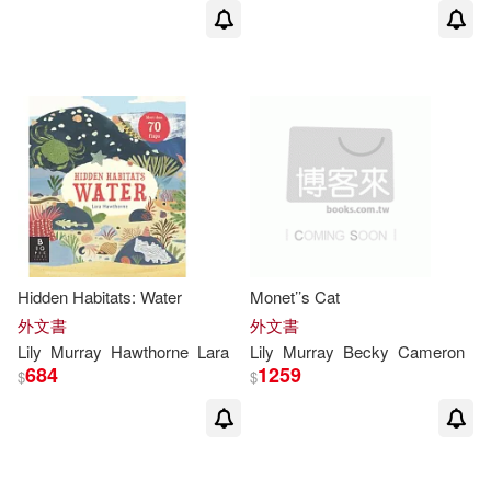
Hidden Habitats: Water
Monet’’s Cat
外文書
外文書
Lily
Murray
Hawthorne
Lara
Lily
Murray
Becky
Cameron
684
1259
$
$