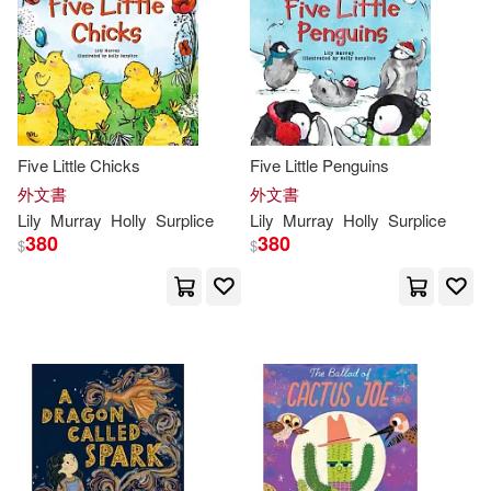
Katie Hickey(1)
電子書
(可複選)
Lily/ Albero(1)
適合平板閱讀(1)
Lily/ Jarvis (ILT)(1)
Five Little Chicks
Five Little Penguins
其他
外文書
外文書
(可複選)
Lily/ Wormell(1)
Lily
Murray
Holly
Surplice
Lily
Murray
Holly
Surplice
380
380
$
$
現在可購買商品(20)
Ms. Lily Murray(1)
作者/演唱/譯/編/繪(20)
Wormell(1)
價格
-
莉莉•莫瑞Lily Murray(1)
範圍
馬汀．詹金斯 Martin Jenkins(1)