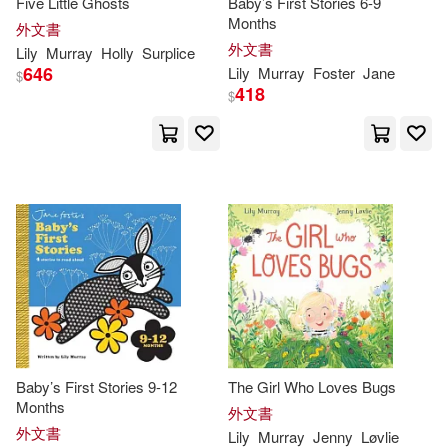
Five Little Ghosts
Baby’s First Stories 6-9
Months
外文書
外文書
Lily
Murray
Holly
Surplice
646
Lily
Murray
Foster
Jane
$
418
$
Baby’s First Stories 9-12
The Girl Who Loves Bugs
Months
外文書
外文書
Lily
Murray
Jenny
Løvlie