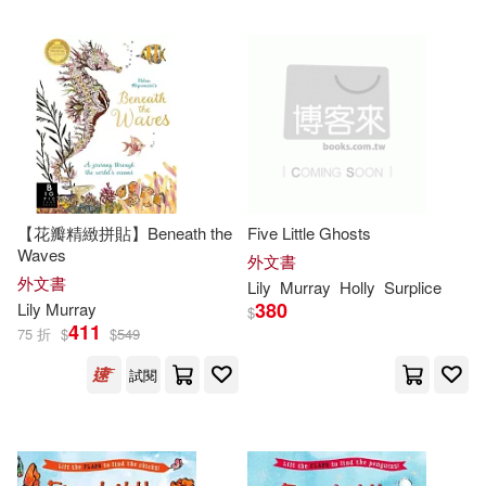
Chernyshova(1)
配送方式
(可複選)
Chris (ILT)(1)
可超商取貨(69)
Chris (ILT)/ Murray(1)
可海外宅配(69)
【花瓣精緻拼貼】Beneath the
Five Little Ghosts
Grace(1)
Waves
外文書
外文書
Lily
Murray
Holly
Surplice
可港澳店取(63)
Helen Ahpornsiri (ILT)(1)
380
Lily
Murray
$
411
75 折
$
$
549
可新加坡店取(62)
Jenny Løvlie (ILT)(1)
試閱
可菲律賓店取(62)
Julia Woolf (ILT)(1)