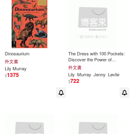
Dinosaurium
The Dress with 100 Pockets:
Discover the Power of
外文書
Pockets!
外文書
Lily
Murray
1375
Lily
Murray
Jenny
Løvlie
$
722
$