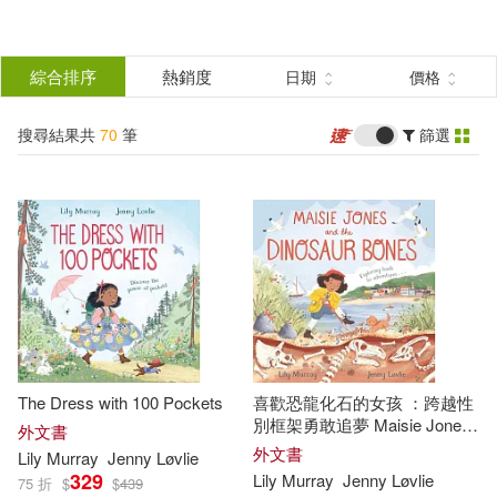
搜
尋
分類
綜合排序
熱銷度
日期
價格
(單選)
結
搜尋結果共
70
筆
篩選
圖書(69)
所有商品(70)
果
電子書(1)
篩
選
展開
作者
(可複選)
The Dress with 100 Pockets
喜歡恐龍化石的女孩 ：跨越性
Murray(49)
Lily(47)
別框架勇敢追夢 Maisie Jones
外文書
and the Dinosaur Bones
外文書
Lily
Murray
Jenny Løvlie
329
Lily
Murray
Jenny Løvlie
75 折
$
$
439
Lily Murray(14)