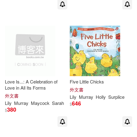
Love Is...: A Celebration of
Five Little Chicks
Love in All Its Forms
外文書
外文書
Lily
Murray
Holly
Surplice
646
Lily
Murray
Maycock
Sarah
$
380
$