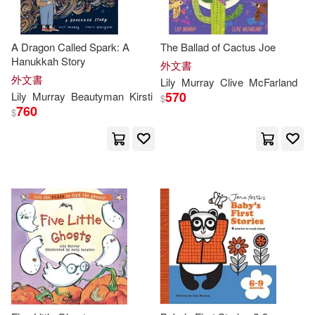
A Dragon Called Spark: A
The Ballad of Cactus Joe
Hanukkah Story
外文書
外文書
Lily
Murray
Clive
McFarland
570
Lily
Murray
Beautyman
Kirsti
$
760
$