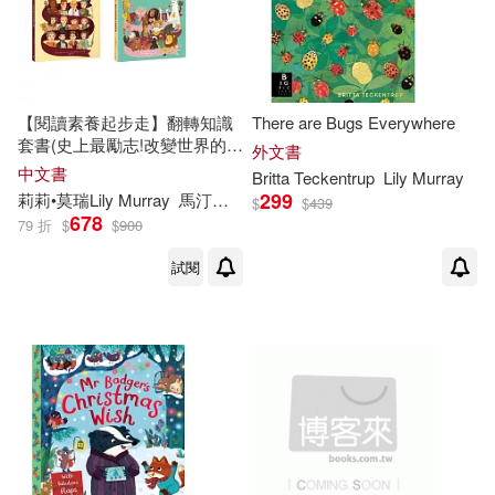
【閱讀素養起步走】翻轉知識
There are Bugs Everywhere
套書(史上最勵志!改變世界的
外文書
50位名人獎、聰明保平安!最具
中文書
Britta Teckentrup
Lily
Murray
生存智慧的50個動物獎)
299
莉莉•莫瑞
Lily
Murray
馬汀．詹金斯 Martin Jenkins
林大利
楊惠
$
$
439
678
79 折
$
$
900
試閱