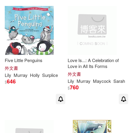
Five Little Penguins
Love Is...: A Celebration of
Love in All Its Forms
外文書
外文書
Lily
Murray
Holly
Surplice
646
Lily
Murray
Maycock
Sarah
$
760
$