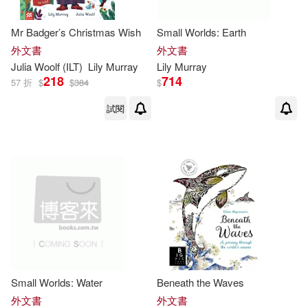
Mr Badger’s Christmas Wish
Small Worlds: Earth
外文書
外文書
Julia Woolf (ILT)
Lily
Murray
Lily
Murray
218
714
57 折
$
$
384
$
試閱
Small Worlds: Water
Beneath the Waves
外文書
外文書