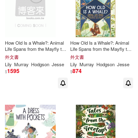
How Old Is a Whale?: Animal
How Old Is a Whale?: Animal
Life Spans from the Mayfly to
Life Spans from the Mayfly to
the Immortal Jellyfish
the Immortal Jellyfish
外文書
外文書
Lily
Murray
Hodgson
Jesse
Lily
Murray
Hodgson
Jesse
1595
874
$
$