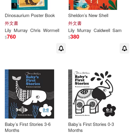
Dinosaurium Poster Book
Sheldon’s New Shell
外文書
外文書
Lily
Murray
Chris
Wormell
Lily
Murray
Caldwell
Sam
760
380
$
$
Baby’s First Stories 3-6
Baby’s First Stories 0-3
Months
Months