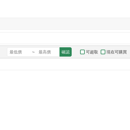
可超取
現在可購買
~
確認