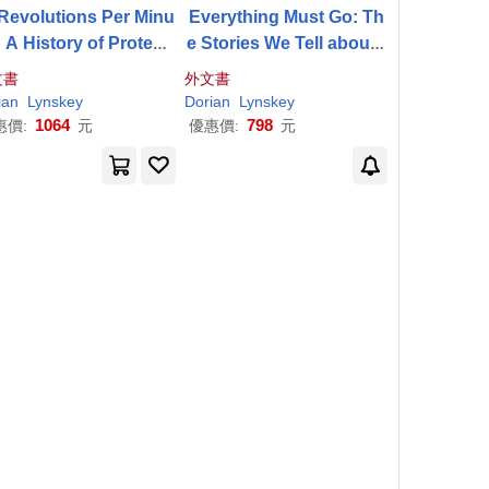
Revolutions Per Minu
Everything Must Go: Th
: A History of Protest
e Stories We Tell about t
ngs, from Billie Holid
he End of the World
文書
外文書
ay to Green Day
ian
Lynskey
Dorian
Lynskey
1064
798
惠價:
元
優惠價:
元