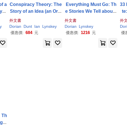
of a
Conspiracy Theory: The
Everything Must Go: Th
33 
ry B
Story of an Idea (an Orig
e Stories We Tell about t
te
in Story Book)
he End of the World
So
外文書
外文書
外
y
Dorian
Dunt
Ian
Lynskey
Dorian
Lynskey
Dor
684
1216
優惠價:
元
優惠價:
元
優
: Th
rge