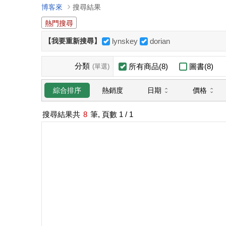
博客來
搜尋結果
熱門搜尋
【我要重新搜尋】
lynskey
dorian
分類
所有商品(8)
圖書(8)
(單選)
日期
價格
綜合排序
熱銷度
搜尋結果共
8
筆, 頁數
1
/ 1