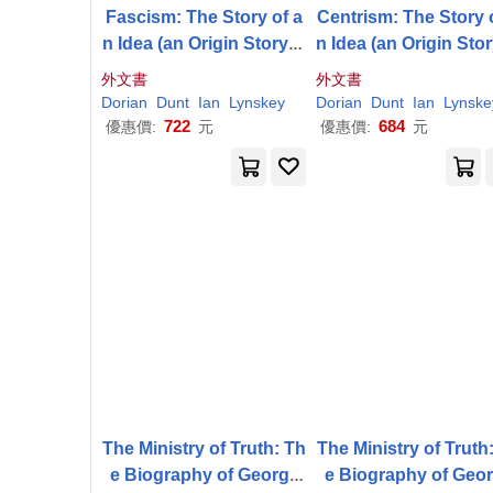
Fascism: The Story of a
Centrism: The Story 
n Idea (an Origin Story B
n Idea (an Origin Sto
ook)
ook)
外文書
外文書
Dorian
Dunt
Ian
Lynskey
Dorian
Dunt
Ian
Lynske
722
684
優惠價:
元
優惠價:
元
The Ministry of Truth: Th
The Ministry of Truth
e Biography of George
e Biography of Geo