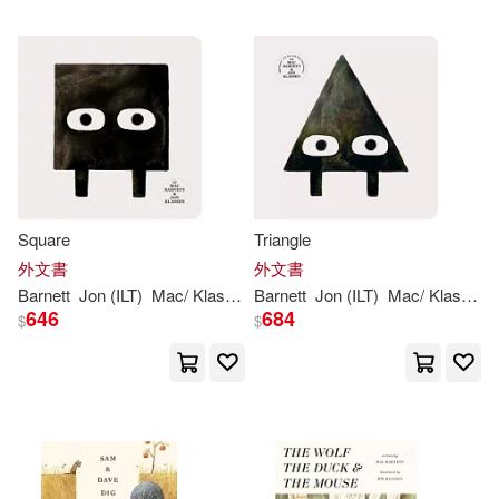
配送方式
(可複選)
可超商取貨(48)
可海外宅配(48)
Square
Triangle
外文書
外文書
Barnett
Jon
(ILT)
Mac
/
Klassen
Barnett
Jon
(ILT)
Mac
/
Klassen
可港澳店取(47)
646
684
$
$
可新加坡店取(47)
可菲律賓店取(47)