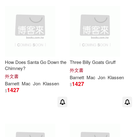
How Does Santa Go Down the
Three Billy Goats Gruff
Chimney?
外文書
外文書
Barnett
Mac
Jon
Klassen
1427
Barnett
Mac
Jon
Klassen
$
1427
$