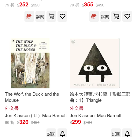
252
355
79 折
$
$
320
79 折
$
$
450
試閱
試閱
The Wolf, the Duck and the
繪本大師雍.卡拉森【形狀三部
Mouse
曲：1】Triangle
外文書
外文書
Jon
Klassen
(ILT)
Mac
Barnett
Jon
Klassen
Mac
Barnett
326
299
66 折
$
$
494
$
$
494
試閱
試閱