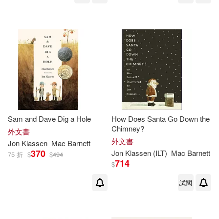
Sam and Dave Dig a Hole
How Does Santa Go Down the
Chimney?
外文書
外文書
Jon
Klassen
Mac
Barnett
370
Jon
Klassen
(ILT)
Mac
Barnett
75 折
$
$
494
714
$
試閱