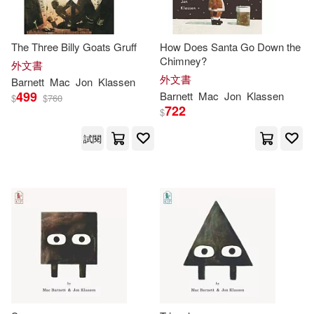
The Three Billy Goats Gruff
How Does Santa Go Down the
Chimney?
外文書
外文書
Barnett
Mac
Jon
Klassen
499
Barnett
Mac
Jon
Klassen
$
$
760
722
$
試閱