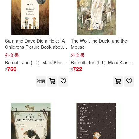
其他
(可複選)
現在可購買商品(26)
Sam and Dave Dig a Hole: (A
The Wolf, the Duck, and the
價格
Childrens Picture Book about
Mouse
-
範圍
Curiosity, Friendship,
外文書
外文書
Perseverance, and
Barnett
Jon
(ILT)
Mac
/
Klassen
Barnett
Jon
(ILT)
Mac
/
Klassen
Unexpected Discoveries for
760
722
$
$
Kids Ages 4-8)
試閱