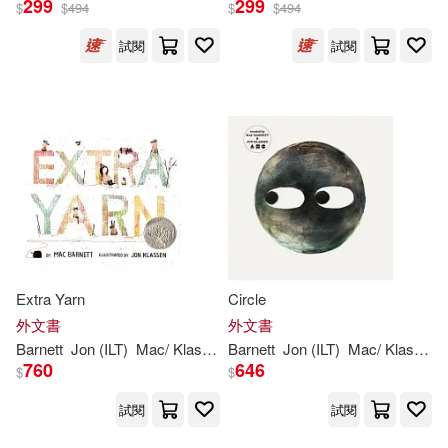
299
299
$
$
494
$
$
494
試閱
試閱
Jon Klassen(8)
出版社
(可複選)
麥克．巴奈特(8)
Jon (ILT)(7)
Ingram(24)
Jon Klassen (ILT)(5)
Jon(1)
Walker Books Ltd.(14)
Jon (ILT)/ Mlawer(1)
維京(5)
Extra Yarn
Circle
Teresa (TRN)(1)
Beascoa Ediciones(1)
外文書
外文書
Barnett
Jon
(ILT)
Mac
/
Klassen
Barnett
Jon
(ILT)
Mac
/
Klassen
麥克‧巴奈特(1)
760
646
$
$
上誼文化公司(1)
小天下(1)
試閱
試閱
聯經出版公司(1)
親子天下(1)