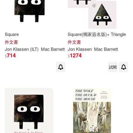
Square
Square(獨家簽名版)+ Triangle
外文書
外文書
Jon
Klassen
(ILT)
Mac
Barnett
Jon
Klassen
Mac
Barnett
714
1274
$
$
試閱