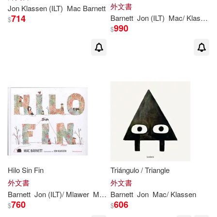
外文書
Jon
Klassen
(ILT)
Mac
Barnett
714
Barnett
Jon
(ILT)
Mac
/
Klassen
$
990
$
Hilo Sin Fin
Triángulo / Triangle
外文書
外文書
Barnett
Jon
(ILT)/ Mlawer
Mac
/
Barnett
Klassen
Jon
Teresa (TRN)
Mac
/
Klassen
760
606
$
$