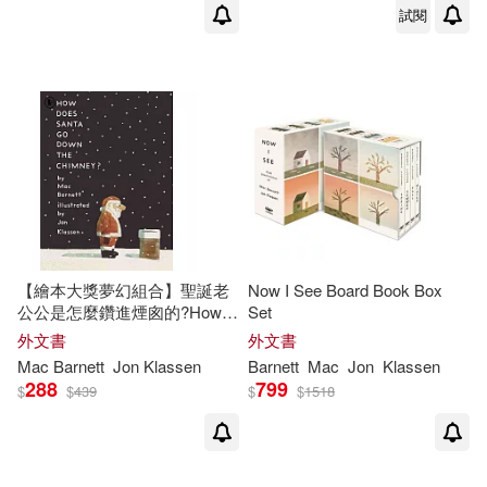
試閱
【繪本大獎夢幻組合】聖誕老
Now I See Board Book Box
公公是怎麼鑽進煙囪的?How
Set
Does Santa Go Down the
外文書
外文書
Chimney?
Mac
Barnett
Jon
Klassen
Barnett
Mac
Jon
Klassen
288
799
$
$
439
$
$
1518