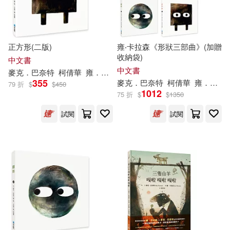
正方形(二版)
雍‧卡拉森《形狀三部曲》(加贈
收納袋)
中文書
中文書
麥克．巴奈特
柯倩華
雍．卡拉森（
Jon
Klassen
）
355
麥克．巴奈特
柯倩華
雍．卡拉森（
79 折
$
$
450
1012
75 折
$
$
1350
試閱
試閱