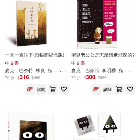
一直一直往下挖(暢銷紀念版)
聖誕老公公是怎麼鑽進煙囪的?
中文書
中文書
麥克．巴奈特
林良
雍．卡拉森(
麥克．巴奈特
Jon
Klassen
)
李明彝
雍．卡拉森（
316
300
79 折
$
$
400
79 折
$
$
380
試閱
試閱