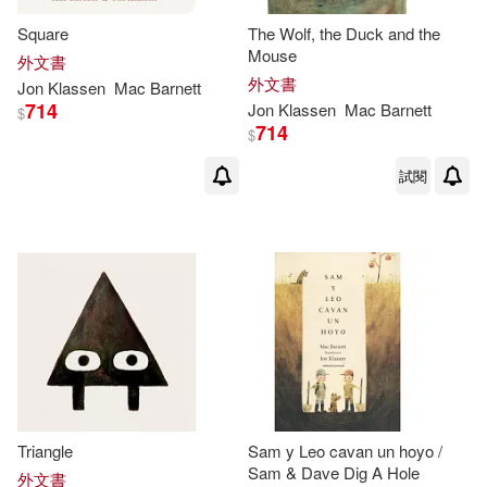
Square
The Wolf, the Duck and the
Mouse
外文書
外文書
Jon
Klassen
Mac
Barnett
714
Jon
Klassen
Mac
Barnett
$
714
$
試閱
Triangle
Sam y Leo cavan un hoyo /
Sam & Dave Dig A Hole
外文書