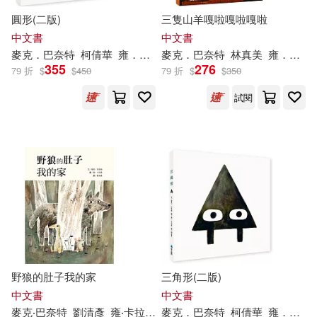
圓形(二版)
三隻山羊嘎啦嘎啦嘎啦
中文書
中文書
麥克．巴奈特
柯倩華
雍．卡拉森（
麥克．巴奈特
Jon
Klassen
林真美
）
雍．卡拉森（
355
276
79 折
$
$
450
79 折
$
$
350
試閱
野狼的肚子我的家
三角形(二版)
中文書
中文書
麥克‧巴奈特
劉清彥
雍‧卡拉森（
麥克．巴奈特
Jon
Klassen
）
柯倩華
雍．卡拉森（