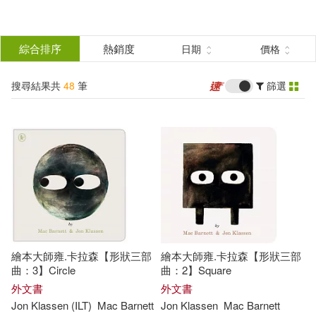
搜
尋
分類
綜合排序
熱銷度
日期
價格
(單選)
結
搜尋結果共
48
筆
篩選
圖書(48)
所有商品(48)
果
展開
篩
選
作者
(可複選)
Barnett(25)
Mac(16)
繪本大師雍.卡拉森【形狀三部
繪本大師雍.卡拉森【形狀三部
Mac Barnett(14)
曲：3】Circle
曲：2】Square
外文書
外文書
Jon
Klassen
(ILT)
Mac
Barnett
Jon
Klassen
Mac
Barnett
Mac/ Klassen(9)
展開