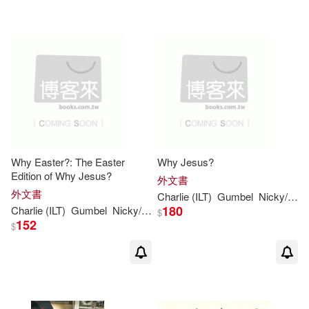
Why Easter?: The Easter
Why Jesus?
Edition of Why Jesus?
外文書
外文書
Charlie
(ILT)
Gumbel
Nicky/
Mac
180
Charlie
(ILT)
Gumbel
Nicky/
Mackesy
$
152
$