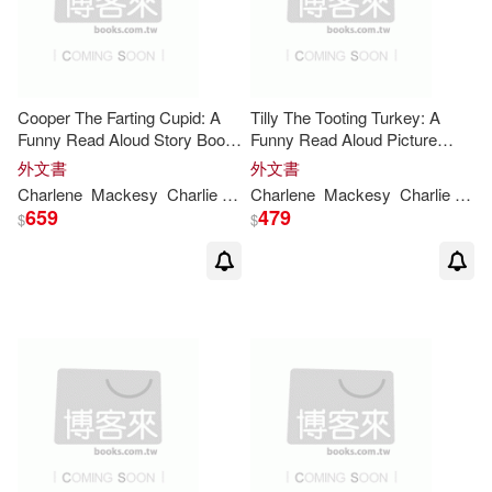
Cooper The Farting Cupid: A
Tilly The Tooting Turkey: A
Funny Read Aloud Story Book
Funny Read Aloud Picture
For Kids And Adults About
Book For Kids And Adults
外文書
外文書
Farting and Friendship, A
About Turkey Farts and Toots.
Charlene
Mackesy
Charlie
Whitford
Charlene
Mackesy
Charlie
Whit
Valentine’’s Day Gift For Boys
(Let That Fart Go...)
659
479
$
$
and Gi