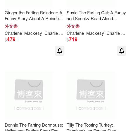
Ginger the Farting Reindeer: A
Susie The Farting Cat: A Funny
Funny Story About A Reindeer
and Spooky Read Aloud
Who Farts and Toots Read
Picture Book For Kids And
外文書
外文書
Aloud Picture Book For Kids
Adults About a Cat
Charlene
Mackesy
Charlie
Whitford
Charlene
Mackesy
Charlie
Whit
And Adults
Spooktacular Farts and Toots
479
719
$
$
Donnie The Farting Dormouse:
Tilly The Tooting Turkey:
Halloween Farting Story For
Thanksgiving Farting Story