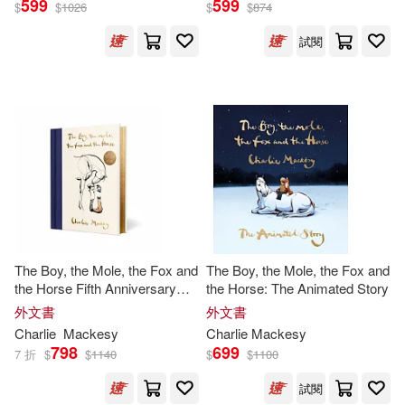
599
599
$
$
1026
$
$
874
試閱
Charlie Mackesy(5)
展開
查理‧麥克斯(5)
出版社
(可複選)
Charlie (ILT)(3)
Gumbel(2)
Ingram(16)
天下雜誌(7)
Nicky/ Mackesy(2)
Penguin Group UK(2)
查理．麥克斯(2)
The Boy, the Mole, the Fox and
The Boy, the Mole, the Fox and
the Horse Fifth Anniversary
the Horse: The Animated Story
皇冠(2)
Limited Edition: The Global
外文書
外文書
Phenomenon
維琪．卡威伊(2)
Lee(1)
Charlie
Mackesy
Charlie
Mackesy
Harper Collins USA(1)
798
699
7 折
$
$
1140
$
$
1100
Mackesy Charlie(1)
試閱
Random House UK(1)