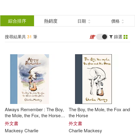
搜
尋
分類
綜合排序
熱銷度
日期
價格
(單選)
結
搜尋結果共
31
筆
篩選
圖書(27)
所有商品(31)
果
影音(1)
電子書(3)
篩
選
展開
作者
(可複選)
Always Remember : The Boy,
The Boy, the Mole, the Fox and
Mackesy(12)
Charlene(6)
the Mole, the Fox, the Horse
the Horse
and the Storm
外文書
外文書
Mackesy
Charlie
Charlie
Mackesy
Charlie(6)