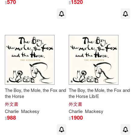
570
1520
$
$
The Boy, the Mole, the Fox and
The Boy, the Mole, the Fox and
the Horse
the Horse Lib/E
外文書
外文書
Charlie
Mackesy
Charlie
Mackesy
988
1900
$
$