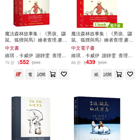
價格
-
範圍
魔法森林故事集：《男孩、鼴
魔法森林故事集：《男孩、鼴
鼠、狐狸與馬》繪者查理.麥克
鼠、狐狸與馬》繪者查理.麥克
斯全新動人力作!
斯全新動人力作! (電子書)
中文書
中文電子書
維琪．卡威伊
謝靜雯
查理．麥克斯（
維琪．卡威伊
Charlie
Mackesy
謝靜雯
查理．麥克斯（
）
552
439
79 折
$
$
699
88 折
$
$
699
電
試閱
紙
試閱