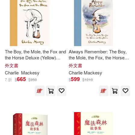
可新加坡店取(27)
可菲律賓店取(27)
電子書
(可複選)
The Boy, the Mole, the Fox and
Always Remember: The Boy,
the Horse Deluxe (Yellow)
the Mole, the Fox, the Horse
Edition
and the Storm
適合平板閱讀(3)
外文書
外文書
Charlie
Mackesy
Charlie
Mackesy
665
599
7 折
$
$
950
$
$
1210
其他
(可複選)
現在可購買商品(14)
作者/演唱/譯/編/繪(15)