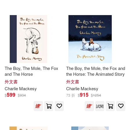
Nicky/ Lee(1)
Thomas Nelson Inc(1)
Sila/ Mackesy(1)
warner music(1)
配送方式
(可複選)
The Boy, The Mole, The Fox
The Boy, the Mole, the Fox and
and The Horse
the Horse: The Animated Story
可超商取貨(28)
外文書
外文書
Charlie
Mackesy
Charlie
Mackesy
599
915
可海外宅配(27)
$
$
934
73 折
$
$
1254
試閱
可港澳店取(27)