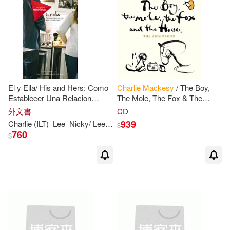
El y Ella/ His and Hers: Como
Charlie
Mackesy
/ The Boy,
Establecer Una Relacion
The Mole, The Fox & The
Duradera
Horse (2Vinyl)
外文書
CD
939
Charlie
(ILT)
Lee
Nicky/ Lee
Sila/
Mackesy
$
760
$