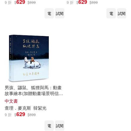
629
629
9 折
$
$
699
9 折
$
$
699
電
試閱
電
試閱
男孩、鼴鼠、狐狸與馬：動畫
故事繪本(加贈動畫場景明信
片)【首批限量版】
中文書
查理．麥克斯
韓絜光
629
9 折
$
$
699
電
試閱