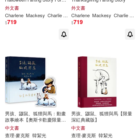
Kids
外文書
外文書
Charlene
Mackesy
Charlie
Whitford
Charlene
Mackesy
Charlie
Whit
719
719
$
$
男孩、鼴鼠、狐狸與馬：動畫
男孩、鼴鼠、狐狸與馬【限量
故事繪本【奧斯卡歡慶限量
深紅典藏版】
版】(加贈經典場景禮物卡)
中文書
中文書
查理‧麥克斯
韓絜光
查理‧麥克斯
韓絜光