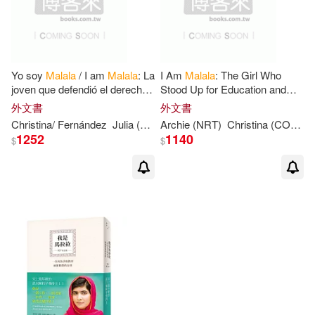
Yo soy
Malala
/ I am
Malala
: La
I Am
Malala
: The Girl Who
joven que defendió el derecho
Stood Up for Education and
a la educación y fue tiroteada
Was Shot by the Taliban
外文書
外文書
por los talibanes / The
Christina
/ Fernández
Julia (TRN)
Archie (NRT)
Malala
/
Lamb
Christina
Yousafzai
(CON)/ Panjabi
1252
1140
$
$