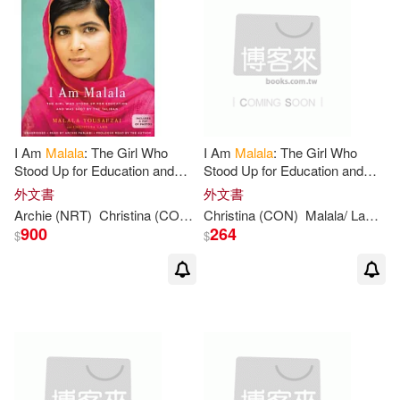
電子書
(可複選)
適合手機平板閱讀(1)
I Am
Malala
: The Girl Who
I Am
Malala
: The Girl Who
其他
(可複選)
Stood Up for Education and
Stood Up for Education and
Was Shot by the Taliban:
Was Shot by the Taliban
外文書
外文書
Includes a PDF of Photos
Archie (NRT)
Christina
(CON)/ Panjabi
Christina
Malala
(CON)
/
Lamb
Malala
Yousafzai
/
Lamb
Y
現在可購買商品(5)
900
264
$
$
價格
-
範圍