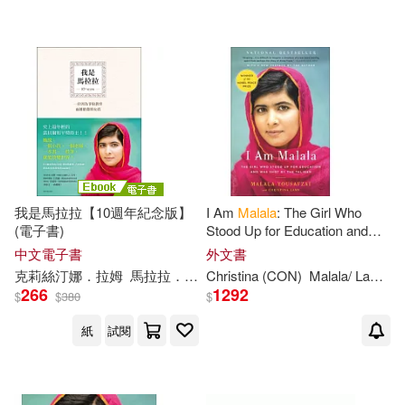
Julia (TRN)(1)
配送方式
(可複選)
Malala Yousafzai(1)
可超商取貨(10)
可海外宅配(10)
我是馬拉拉【10週年紀念版】
I Am
Malala
: The Girl Who
(電子書)
Stood Up for Education and
可港澳店取(10)
Was Shot by the Taliban: The
中文電子書
外文書
Girl Who Stood Up for
克莉絲汀娜．拉姆
馬拉拉．優薩福扎伊
Christina
(CON)
朱浩一
翁雅如
Malala
/
Lamb
Y
Education and
266
1292
可新加坡店取(10)
$
$
380
$
紙
試閱
可菲律賓店取(10)