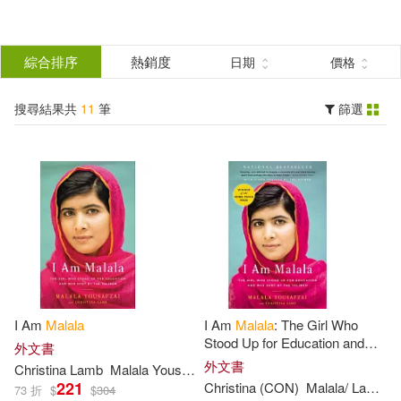
搜
尋
分類
綜合排序
熱銷度
日期
價格
(單選)
結
搜尋結果共
11
筆
篩選
圖書(10)
所有商品(11)
果
電子書(1)
篩
選
展開
作者
(可複選)
I Am
Malala
I Am
Malala
: The Girl Who
Malala/ Lamb(8)
Stood Up for Education and
外文書
Was Shot by the Taliban
外文書
Christina
Lamb
Malala
Yousafzai
221
Christina
(CON)
Malala
/
Lamb
Y
73 折
$
$
304
Yousafzai(8)