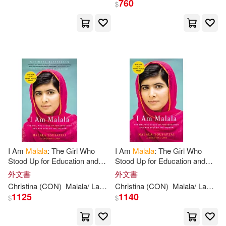
760
$
Christina (CON)(5)
展開
Archie (NRT)(2)
出版社
(可複選)
Christina (CON)/ Panjabi(2)
Ingram(5)
愛米粒(2)
克莉絲汀娜．拉姆(2)
Alianza Editorial Sa(1)
馬拉拉．優薩福扎伊(2)
I Am
Malala
: The Girl Who
I Am
Malala
: The Girl Who
Stood Up for Education and
Stood Up for Education and
Createspace Independent Pub(1)
Was Shot by the Taliban
Was Shot by the Taliban
外文書
外文書
Christina Lamb(1)
Christina
(CON)
Malala
/
Lamb
Yousafzai
Christina
(CON)
Malala
/
Lamb
Y
Hachette Audio(1)
1125
1140
$
$
Christina/ Fernández(1)
Hachette Book Group(1)