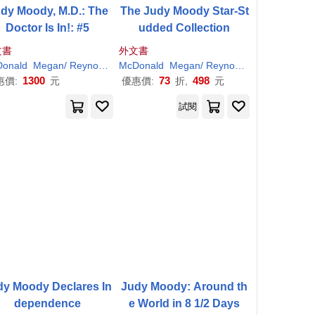
dy Moody, M.D.: The
The Judy Moody Star-St
Doctor Is In!: #5
udded Collection
文書
外文書
r
onald
H
. (
ILT
Megan
)
/
Reynolds
Peter
McDonald
H
. (
ILT
Megan
)
/
Reynolds
Peter
H
. (
ILT
)
1300
73
498
惠價:
元
優惠價:
折,
元
試閱
dy Moody Declares In
Judy Moody: Around th
dependence
e World in 8 1/2 Days