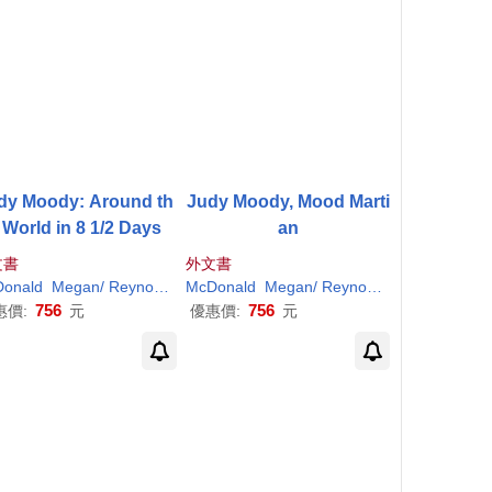
dy Moody: Around th
Judy Moody, Mood Marti
 World in 8 1/2 Days
an
文書
外文書
r
onald
H
. (
ILT
Megan
)
/
Reynolds
Peter
McDonald
H
. (
ILT
Megan
)
/
Reynolds
Peter
H
. (
ILT
)
756
756
惠價:
元
優惠價:
元