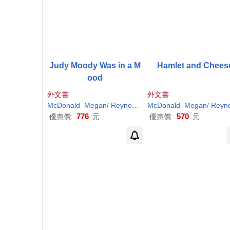
Judy Moody Was in a M
Hamlet and Chees
ood
外文書
外文書
McDonald
Megan
/
Reynolds
Peter
McDonald
H
. (
ILT
Megan
)
/
Reynold
776
570
優惠價:
元
優惠價:
元