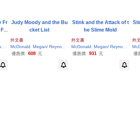
y Fr
Judy Moody and the Bu
Stink and the Attack of t
Sti
 Fa
cket List
he Slime Mold
ecti
外文書
外文書
外
s
H
. (CRT)
Peter
McDonald
H
. (
ILT
Megan
)
/
Reynolds
Peter
McDonald
H
. (
ILT
Megan
)
/
Reynolds
Pete
McD
608
931
優惠價:
元
優惠價:
元
優