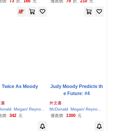
73
166
79
210
惠價:
折,
元
優惠價:
折,
元
Twice As Moody
Judy Moody Predicts th
e Future: #4
文書
外文書
r
onald
H
. (
ILT
Megan
)
/
Reynolds
Peter
McDonald
H
. (
ILT
Megan
)
/
Reynolds
Peter
H
. (
ILT
)
342
1300
惠價:
元
優惠價:
元