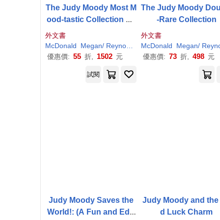
The Judy Moody Most M
The Judy Moody Dou
ood-tastic Collection Ev
-Rare Collection
er(12本合售)
外文書
外文書
McDonald
Megan
/
Reynolds
Peter
McDonald
H
. (
ILT
Megan
)
/
Reynold
55
1502
73
498
優惠價:
折,
元
優惠價:
折,
元
試閱
Judy Moody Saves the
Judy Moody and the
World!: (A Fun and Edu
d Luck Charm