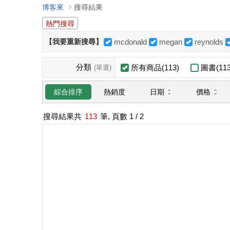
博客來
搜尋結果
熱門搜尋
【我要重新搜尋】
mcdonald
megan
reynolds
分類
所有商品(113)
圖書(113
(單選)
日期
價格
綜合排序
熱銷度
搜尋結果共
113
筆, 頁數
1
/ 2