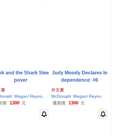
nk and the Shark Slee
Judy Moody Declares In
pover
dependence: #6
文書
外文書
r
onald
H
. (
ILT
Megan
)
/
Reynolds
Peter
McDonald
H
. (
ILT
Megan
)
/
Reynolds
Peter
H
. (
ILT
)
1300
1300
惠價:
元
優惠價:
元