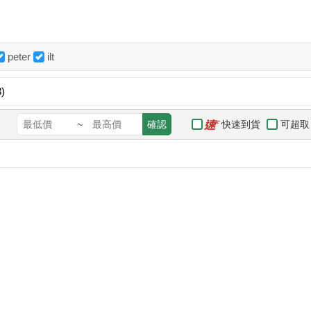
peter
ilt
)
快速到貨
可超取
~
確認