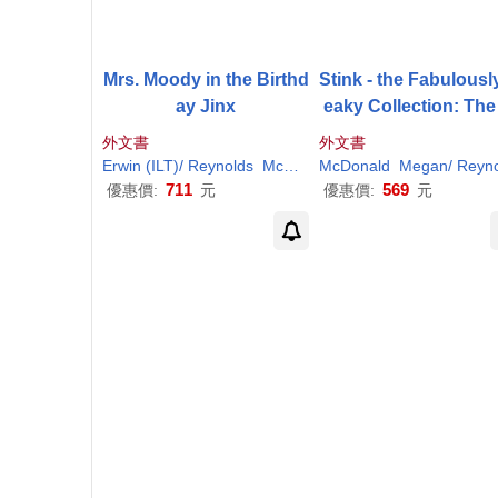
Mrs. Moody in the Birthd
Stink - the Fabulousl
ay Jinx
eaky Collection: The
bulously Freaky Coll
外文書
外文書
on
Erwin (
ILT
)/
Reynolds
McDonald
McDonald
Megan
/ Madrid
Megan
/
Reynold
Peter
711
569
優惠價:
元
優惠價:
元