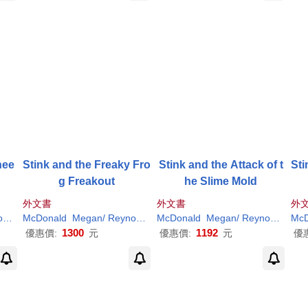
hee
Stink and the Freaky Fro
Stink and the Attack of t
Sti
g Freakout
he Slime Mold
外文書
外文書
外
s
Peter
McDonald
H
. (
ILT
Megan
)
/
Reynolds
Peter
McDonald
H
. (
ILT
Megan
)
/
Reynolds
Pete
McD
1300
1192
優惠價:
元
優惠價:
元
優