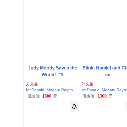
Judy Moody Saves the
Stink: Hamlet and C
World!: #3
se
外文書
外文書
McDonald
Megan
/
Reynolds
Peter
McDonald
H
. (
ILT
Megan
)
/
Reynold
1300
1300
優惠價:
元
優惠價:
元