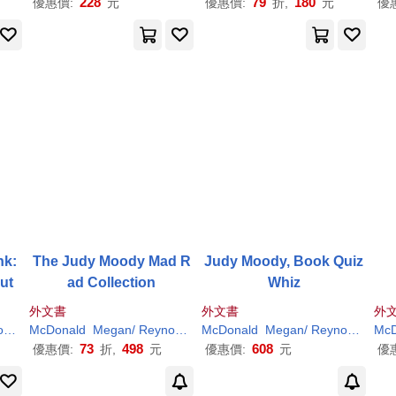
228
79
180
優惠價:
元
優惠價:
折,
元
優
nk:
The Judy Moody Mad R
Judy Moody, Book Quiz
ut
ad Collection
Whiz
外文書
外文書
外
s
Peter
McDonald
H
. (
ILT
Megan
)
/
Reynolds
Peter
McDonald
H
. (
ILT
Megan
)
/
Reynolds
Pete
McD
73
498
608
優惠價:
折,
元
優惠價:
元
優