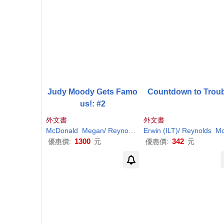
Judy Moody Gets Famo
Countdown to Troub
us!: #2
外文書
外文書
McDonald
Megan
/
Reynolds
Peter
Erwin (
H
ILT
. (
ILT
)/
Reynolds
)
McDonal
1300
342
優惠價:
元
優惠價:
元