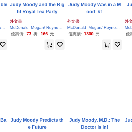
ble
Judy Moody and the Rig
Judy Moody Was in a M
Ju
ht Royal Tea Party
ood: #1
外文書
外文書
外
s
Peter
McDonald
H
. (
ILT
Megan
)
/
Reynolds
Peter
McDonald
H
. (
ILT
Megan
)
/
Reynolds
Pete
McD
73
166
1300
優惠價:
折,
元
優惠價:
元
優
 Ba
Judy Moody Predicts th
Judy Moody, M.D.: The
Ju
e Future
Doctor Is In!