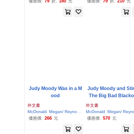
79
180
79
210
優惠價:
折,
元
優惠價:
折,
元
Judy Moody Was in a M
Judy Moody and Sti
ood
The Big Bad Blacko
外文書
外文書
McDonald
Megan
/
Reynolds
Peter
McDonald
H
. (
ILT
Megan
)
/
Reynold
266
570
優惠價:
元
優惠價:
元