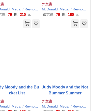
文書
外文書
r
onald
H
. (
ILT
Megan
)
/
Reynolds
Peter
McDonald
H
. (
ILT
Megan
)
/
Reynolds
Peter
H
. (
ILT
)
79
210
79
180
惠價:
折,
元
優惠價:
折,
元
dy Moody and the Bu
Judy Moody and the Not
cket List
Bummer Summer
文書
外文書
r
onald
H
. (
ILT
Megan
)
/
Reynolds
Peter
McDonald
H
. (
ILT
Megan
)
/
Reynolds
Peter
H
. (
ILT
)