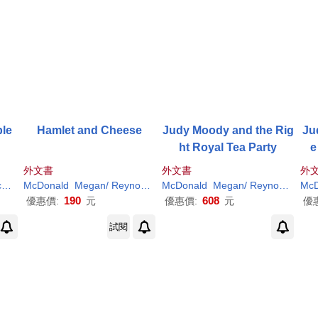
le
Hamlet and Cheese
Judy Moody and the Rig
Ju
ht Royal Tea Party
e
外文書
外文書
外
d
McDonald
Megan
/ Madrid
Megan
/
Reynolds
Peter
H
. (CRT)
Peter
McDonald
H
. (
ILT
Megan
)
/
Reynolds
Pete
McD
190
608
優惠價:
元
優惠價:
元
優
試閱