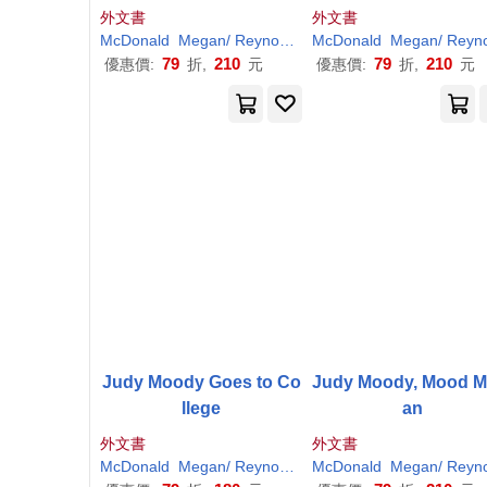
cational Chapter Book f
外文書
外文書
or Kids Ages 7-9 - Explo
McDonald
Megan
/
Reynolds
Peter
McDonald
H
. (
ILT
Megan
)
/
Reynold
re Environmental Aware
79
210
79
210
優惠價:
折,
元
優惠價:
折,
元
ness, Recycling, Rainfor
ests, and Ecol
Judy Moody Goes to Co
Judy Moody, Mood Ma
llege
an
外文書
外文書
McDonald
Megan
/
Reynolds
Peter
McDonald
H
. (
ILT
Megan
)
/
Reynold