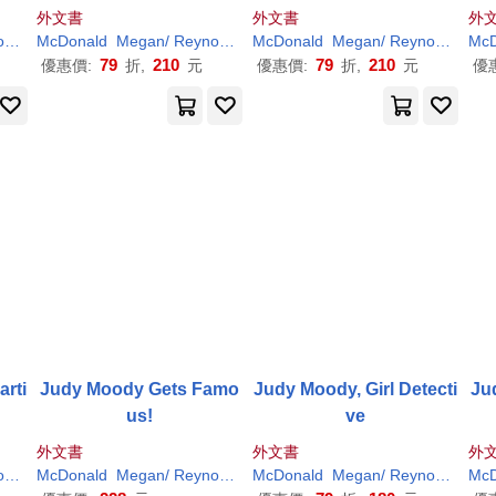
外文書
外文書
外
s
Peter
McDonald
H
. (
ILT
Megan
)
/
Reynolds
Peter
McDonald
H
. (
ILT
Megan
)
/
Reynolds
Pete
McD
79
210
79
210
優惠價:
折,
元
優惠價:
折,
元
優
rti
Judy Moody Gets Famo
Judy Moody, Girl Detecti
Ju
us!
ve
外文書
外文書
外
s
Peter
McDonald
H
. (
ILT
Megan
)
/
Reynolds
Peter
McDonald
H
. (
ILT
Megan
)
/
Reynolds
Pete
McD