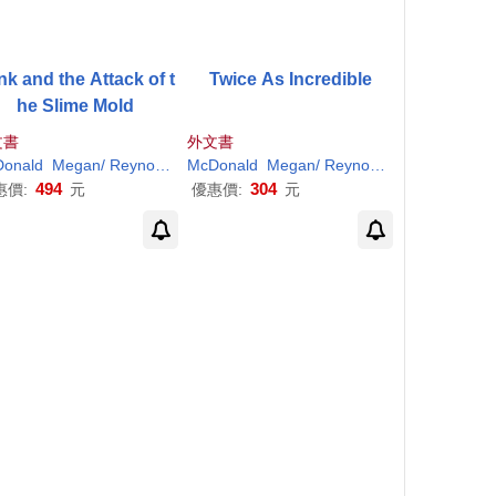
nk and the Attack of t
Twice As Incredible
he Slime Mold
文書
外文書
r
onald
H
. (
ILT
Megan
)
/
Reynolds
Peter
McDonald
H
. (
ILT
Megan
)
/
Reynolds
Peter
H
. (
ILT
)
494
304
惠價:
元
優惠價:
元