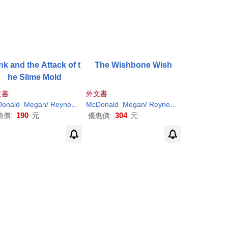
nk and the Attack of t
The Wishbone Wish
he Slime Mold
文書
外文書
r
onald
H
. (
ILT
Megan
)
/
Reynolds
Peter
McDonald
H
. (
ILT
Megan
)
/
Reynolds
Peter
H
. (
ILT
)
190
304
惠價:
元
優惠價:
元