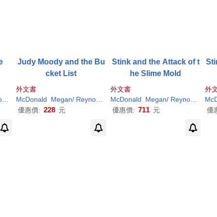
e
Judy Moody and the Bu
Stink and the Attack of t
Sti
cket List
he Slime Mold
外文書
外文書
外
s
Peter
McDonald
H
. (
ILT
Megan
)
/
Reynolds
Peter
McDonald
H
. (
ILT
Megan
)
/
Reynolds
Pete
McD
228
711
優惠價:
元
優惠價:
元
優