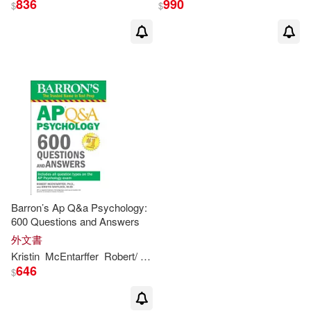
836
990
$
$
出版社
(可複選)
Ingram(2)
Simon & Schuster, Inc.(1)
配送方式
(可複選)
Barron’s Ap Q&a Psychology:
600 Questions and Answers
外文書
可超商取貨(3)
可海外宅配(3)
Kristin
McEntarffer
Robert
/
Whitlock
646
$
可港澳店取(3)