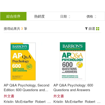
搜
尋
分類
綜合排序
熱銷度
日期
價格
(單選)
結
搜尋結果共
3
筆
篩選
圖書(3)
所有商品(3)
果
展開
篩
選
作者
(可複選)
Kristin(3)
McEntarffer(3)
AP Q&A Psychology, Second
AP Q&A Psychology: 600
Robert(2)
Whitlock(2)
Edition: 600 Questions and
Questions and Answers
Answers
外文書
外文書
Kristin
McEntarffer
Robert
Whitlock
Kristin
McEntarffer
Robert
Whit
Robert/ Whitlock(1)