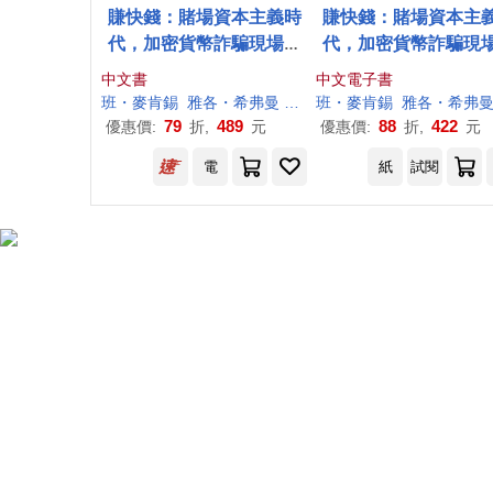
賺快錢：賭場資本主義時
賺快錢：賭場資本主
代，加密貨幣詐騙現場遊
代，加密貨幣詐騙現
記
記 (電子書)
中文書
中文電子書
班・麥肯錫
雅各・希弗曼
朱怡康
班・麥肯錫
雅各・希弗
79
489
88
422
優惠價:
折,
元
優惠價:
折,
元
電
紙
試閱