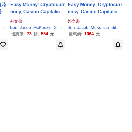
義時
Easy Money: Cryptocurr
Easy Money: Cryptocurr
場遊
ency, Casino Capitalism,
ency, Casino Capitalism,
and the Golden Age of F
and the Golden Age of F
外文書
外文書
raud: The Basis for the
raud: The Basis for the
曼
朱怡康
Ben
Jacob
McKenzie
Silverman
Ben
Jacob
McKenzie
Silverman
Documentary Everyone
Documentary Everyone
73
554
1064
優惠價:
折,
元
優惠價:
元
Is Lying to You for Mone
Is Lying to You for Mone
y
y