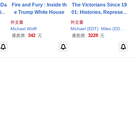
 Da
Fire and Fury : Inside th
The Victorians Since 19
ide
e Trump White House
01: Histories, Represent
ations and Revisions
外文書
外文書
Michael
Wolff
Michael
(EDT)
Miles (EDT)/
Wolff
342
3228
優惠價:
元
優惠價:
元