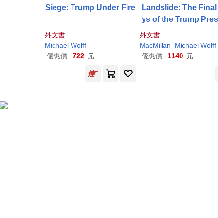
Siege: Trump Under Fire
Landslide: The Final
ys of the Trump Pres
ncy
外文書
外文書
Michael
Wolff
MacMillan
Michael
Wolff
722
1140
優惠價:
元
優惠價:
元