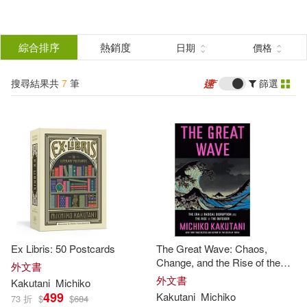
搜
尋
分類
綜合排序
熱銷度
日期
價格
(單選)
結
搜尋結果共
7
筆
篩選
圖書(7)
所有商品(7)
果
展開
篩
選
作者
(可複選)
Kakutani(5)
Michiko(5)
Ex Libris: 50 Postcards
The Great Wave: Chaos,
Bookhabits(1)
Change, and the Rise of the
外文書
Outsider
外文書
Kakutani
Michiko
499
Kakutani
Michiko
73 折
$
$
684
Michiko Kakutani(1)