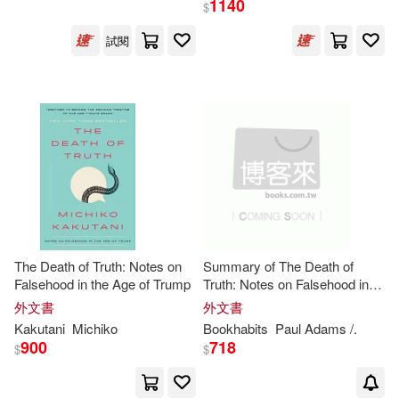
1140
$
試閱
Paul Adams /.(1)
出版社
(可複選)
Ingram(6)
HARPERCOLLINS PUBLISHERS
UK(1)
The Death of Truth: Notes on
Summary of The Death of
Falsehood in the Age of Trump
Truth: Notes on Falsehood in
the Age of Trump by
Michiko
外文書
外文書
配送方式
(可複選)
Kakutani
: Conversation
Kakutani
Michiko
Bookhabits
Paul Adams /.
Starters
900
718
$
$
可超商取貨(7)
可海外宅配(7)