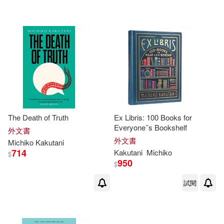
可港澳店取(7)
可新加坡店取(7)
可菲律賓店取(7)
The Death of Truth
Ex Libris: 100 Books for
其他
(可複選)
Everyone’’s Bookshelf
外文書
外文書
Michiko
Kakutani
714
Kakutani
Michiko
現在可購買商品(3)
$
950
$
作者/演唱/譯/編/繪(1)
試閱
價格
-
範圍