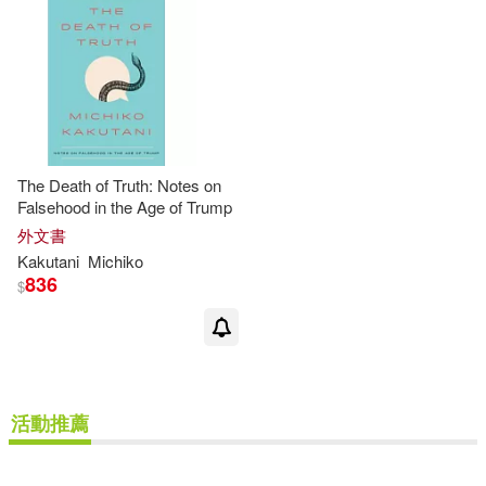
The Death of Truth: Notes on
Falsehood in the Age of Trump
外文書
Kakutani
Michiko
836
$
活動推薦