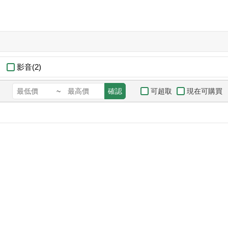
影音(2)
可超取
現在可購買
~
確認