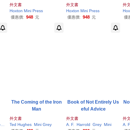
teb
Lined): A Perfect Noteb
Unlined): A Perfect Note
ne
外文書
外文書
外
 Im
ook in Which to Risk Im
book in Which to Risk I
k i
Hoxton
Mini
Press
Hoxton
Mini
Press
Hox
perfection
mperfection
948
948
優惠價:
元
優惠價:
元
優
The Coming of the Iron
Book of Not Entirely Us
Not
Man
eful Advice
外文書
外文書
外
y
Mini
Ted Hughes
Mini
Grey
A. F.
Harrold
Grey
Mini
A. F