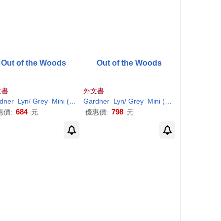
Out of the Woods
Out of the Woods
文書
外文書
i
dner
/ Belloc
Lyn/
Grey
Mini
(ILT)
Gardner
Lyn/
Grey
Mini
(ILT)
684
798
惠價:
元
優惠價:
元