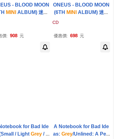
EUS - BLOOD MOON
ONEUS - BLOOD MOON
TH
MINI
ALBUM) 迷你
(6TH
MINI
ALBUM) 迷你
輯 (韓國進口版) 官網
G
六輯 (韓國進口版)
GREY
CD
REY
VER.
VER.
908
698
惠價:
元
優惠價:
元
Notebook for Bad Ide
A Notebook for Bad Ide
(Small / Light
Grey
/ Li
as:
Grey
/Unlined: A Perf