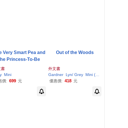
e Very Smart Pea and
Out of the Woods
the Princess-To-Be
文書
外文書
y
Mini
Gardner
Lyn/
Grey
Mini
(ILT)
699
418
惠價:
元
優惠價:
元