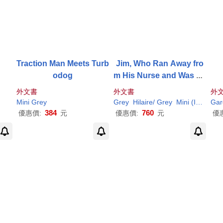
Traction Man Meets Turb
Jim, Who Ran Away fro
odog
m His Nurse and Was Ea
ten by a Lion
外文書
外文書
外
Mini
Grey
Grey
Hilaire/
Grey
Mini
(ILT)
Min
Gar
384
760
優惠價:
元
優惠價:
元
優