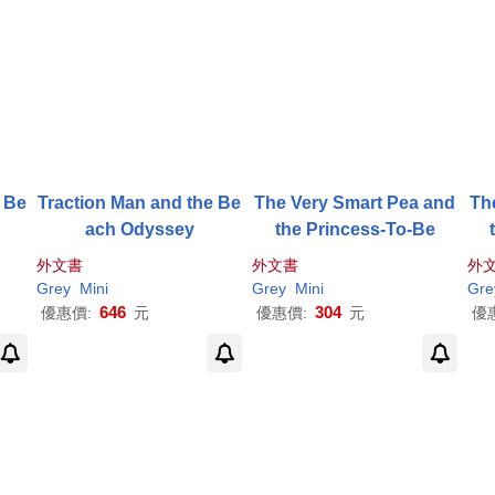
 Be
Traction Man and the Be
The Very Smart Pea and
Th
ach Odyssey
the Princess-To-Be
外文書
外文書
外
Grey
Mini
Grey
Mini
Gre
646
304
優惠價:
元
優惠價:
元
優