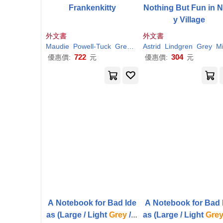
Frankenkitty
Nothing But Fun in N
y Village
外文書
外文書
Maudie
Powell-Tuck
Grey
Mini
Astrid
Lindgren
Grey
Mi
722
304
優惠價:
元
優惠價:
元
A Notebook for Bad Ide
A Notebook for Bad 
as (Large / Light
Grey
/ L
as (Large / Light
Gre