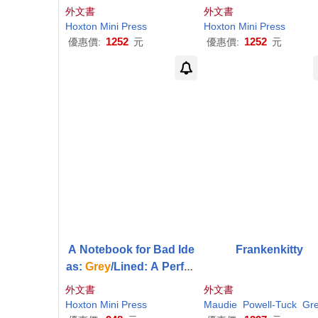
ined): A Perfect Notebo
nlined): A Perfect No
外文書
外文書
ok in Which to Risk Imp
ook in Which to Risk
Hoxton
Mini
Press
Hoxton
Mini
Press
erfection
perfection
1252
1252
優惠價:
元
優惠價:
元
A Notebook for Bad Ide
Frankenkitty
as:
Grey
/Lined: A Perfec
t Notebook in Which to
外文書
外文書
Risk Imperfection
Hoxton
Mini
Press
Maudie
Powell-Tuck
Gre