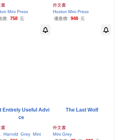
d): A Perfect Noteboo
ect Notebook in Which t
文書
外文書
n Which to Risk Imper
o Risk Imperfection
ton
Mini
Press
Hoxton
Mini
Press
fection
758
948
惠價:
元
優惠價:
元
 Entirely Useful Advi
The Last Wolf
ce
文書
外文書
.
Harrold
Grey
Mini
Mini
Grey