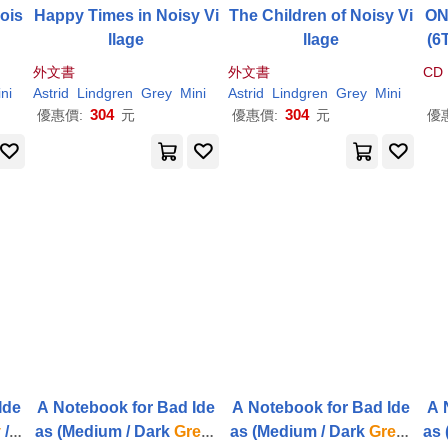
ois
Happy Times in Noisy Vi
The Children of Noisy Vi
ON
llage
llage
(6
六
外文書
外文書
CD
ni
Astrid
Lindgren
Grey
Mini
Astrid
Lindgren
Grey
Mini
304
304
優惠價:
元
優惠價:
元
優
Ide
A Notebook for Bad Ide
A Notebook for Bad Ide
A 
y
/ U
as (Medium / Dark
Grey
/
as (Medium / Dark
Grey
/
as 