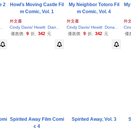
e 2
Howl’s Moving Castle Fil
My Neighbor Totoro Fil
My 
m Comic, Vol. 1
m Comic, Vol. 4
外文書
外文書
外
ubbert
Cindy
Hayao
Hewitt
Davis
/ Jones
/
Donald
Hewitt
Jim
H
Diana Wynne/
./ Hubbert
Miyazaki
Cindy
Hayao
Hewitt
Davis
(ILT)/ Jones
/
Donald
Hewitt
H
Donald
./ Hubbert
Hayao
H
/
Miya
.
Cin
Ha
H
9
342
9
342
優惠價:
折,
元
優惠價:
折,
元
優
Comi
Spirited Away Film Comi
Spirited Away, Vol. 3
S
c 4