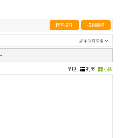
精準搜尋
模糊搜尋
顯示所有篩選
呈現:
列表
小圖