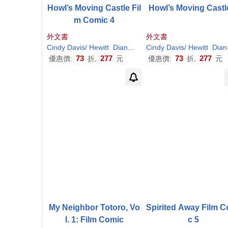
Howl’s Moving Castle Fil
Howl’s Moving Castl
m Comic 4
外文書
外文書
Cindy
Davis
/
Hewitt
Diana Wynne/
Cindy
Hewitt
Davis
/
Donald
Hewitt
H
Diana Wynne/
./ H
73
277
73
277
優惠價:
折,
元
優惠價:
折,
元
My Neighbor Totoro, Vo
Spirited Away Film 
l. 1: Film Comic
c 5