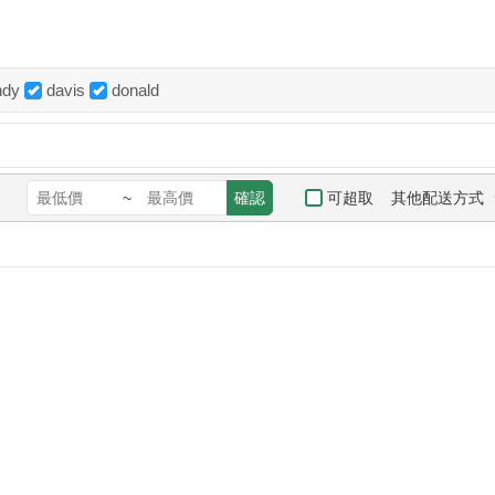
ndy
davis
donald
其他配送方式
可超取
~
確認