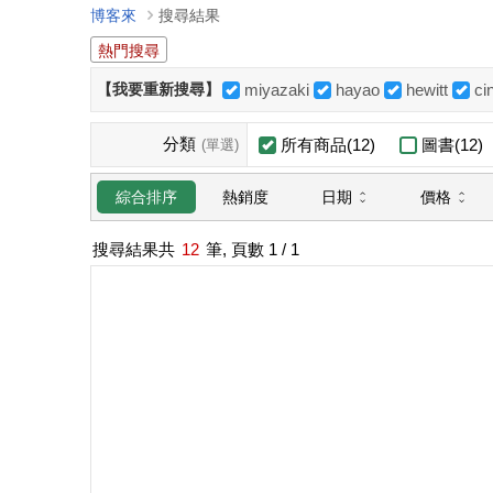
博客來
搜尋結果
熱門搜尋
【我要重新搜尋】
miyazaki
hayao
hewitt
ci
分類
所有商品(12)
圖書(12)
(單選)
日期
價格
綜合排序
熱銷度
搜尋結果共
12
筆, 頁數
1
/ 1