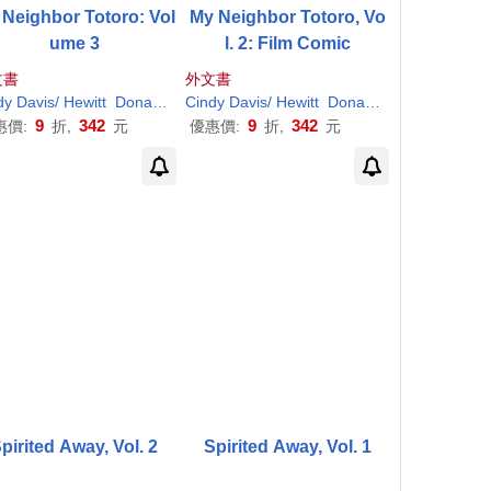
Neighbor Totoro: Vol
My Neighbor Totoro, Vo
ume 3
l. 2: Film Comic
文書
外文書
zaki
dy
yao
ayao
Davis
/
(ILT)/ Jones
Hewitt
Jim
/
Hewitt
Miyazaki
Miyazaki
Donald
Hayao
H
/
Miyazaki
.
Cindy
Hayao
Davis
/
Hewitt
Jim
/
Hewitt
Miyazaki
Miyazaki
Donald
H
.
Hayao
/
Hewi
9
342
9
342
惠價:
折,
元
優惠價:
折,
元
pirited Away, Vol. 2
Spirited Away, Vol. 1