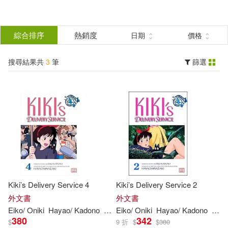
搜
尋
分類
綜合排序
熱銷度
日期
價格
(單選)
結
搜尋結果共
3
筆
篩選
圖書(3)
所有商品(3)
果
展開
篩
選
作者
(可複選)
Eiko/ Oniki(3)
Kiki’s Delivery Service 4
Kiki’s Delivery Service 2
Hayao/ Kadono(3)
外文書
外文書
Eiko
/
Oniki
Hayao
/
Kadono
Miyazaki
Eiko
/
Oniki
Yuji
Hayao
/
Kadono
Miya
380
342
$
9 折
$
$
380
Miyazaki(3)
Yuji(3)