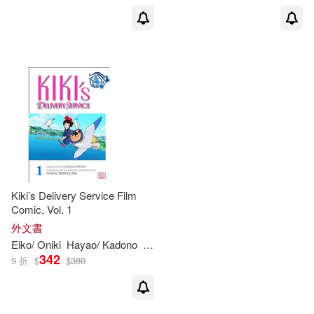
出版社
(可複選)
Ingram(3)
配送方式
(可複選)
Kiki’s Delivery Service Film
可超商取貨(3)
可海外宅配(3)
Comic, Vol. 1
外文書
Eiko
/
Oniki
Hayao
/
Kadono
Miyazaki
Yuji
可港澳店取(3)
342
9 折
$
$
380
可新加坡店取(3)