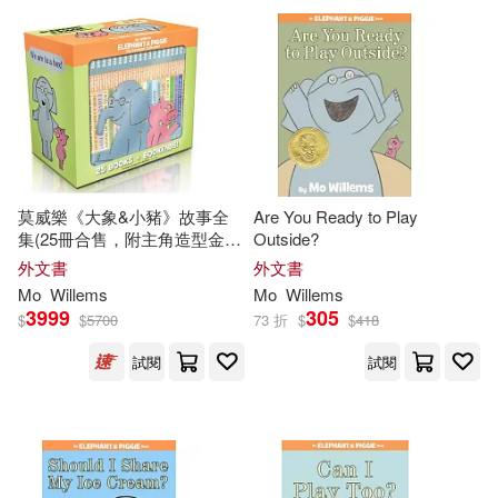
莫威樂《大象&小豬》故事全
Are You Ready to Play
集(25冊合售，附主角造型金屬
Outside?
書檔)Elephant & Piggie: The
外文書
外文書
Complete Collection
Mo
Willems
Mo
Willems
3999
305
$
$
5700
73 折
$
$
418
試閱
試閱