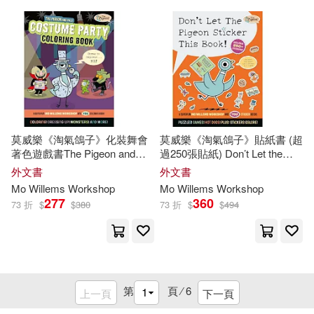
莫威樂《淘氣鴿子》化裝舞會
莫威樂《淘氣鴿子》貼紙書 (超
著色遊戲書The Pigeon and
過250張貼紙) Don’t Let the
Pals Costume Party Coloring
Pigeon Sticker This Book!
外文書
外文書
Book
Mo
Willems
Workshop
Mo
Willems
Workshop
277
360
73 折
$
$
380
73 折
$
$
494
第
頁 ⁄
6
上一頁
下一頁