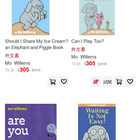
Should I Share My Ice Cream?
Can I Play Too?
an Elephant and Piggie Book
外文書
外文書
Mo
Willems
305
Mo
Willems
73 折
$
$
418
305
73 折
$
$
418
試閱