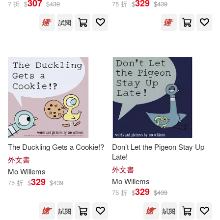
307
329
7 折
$
$
439
75 折
$
$
439
試閱
Mo (ILT)(8)
Mo/ Willems(8)
出版社
(可複選)
Willem (ILT)(5)
Ingram(227)
Wonder-shirts(5)
莫‧威樂(5)
Walker Books Ltd.(39)
Inc. (COR)/ Mo(4)
Hyperion Books for Children(9)
展開
The Duckling Gets a Cookie!?
Don’t Let the Pigeon Stay Up
Mo/ Campoy(4)
Late!
Disney Pr(8)
外文書
配送方式
(可複選)
外文書
Mo
Willems
F. Isabel (TRN)(3)
Morrow(3)
329
Mo
Willems
75 折
$
$
439
Disney-Hyperion(5)
329
75 折
$
$
439
可超商取貨(307)
Paula(3)
莫．威廉斯(3)
試閱
試閱
Wonder-Shirts Inc(5)