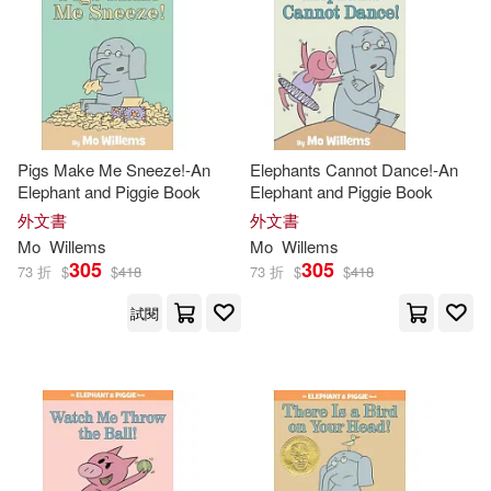
Pigs Make Me Sneeze!-An
Elephants Cannot Dance!-An
Elephant and Piggie Book
Elephant and Piggie Book
外文書
外文書
Mo
Willems
Mo
Willems
305
305
73 折
$
$
418
73 折
$
$
418
試閱