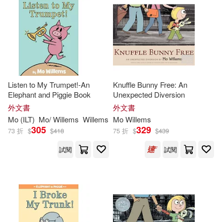
Charise Mericle(1)
其他
(可複選)
Charles M./ Groth(1)
現在可購買商品(124)
Charles M./ Willems(1)
Listen to My Trumpet!-An
Knuffle Bunny Free: An
作者/演唱/譯/編/繪(85)
Elephant and Piggie Book
Unexpected Diversion
Cousins(1)
外文書
外文書
價格
Mo
(ILT)
Mo
/
Willems
Willems
-
Mo
Willems
範圍
Craig (EDT)/ Willems(1)
305
329
73 折
$
$
418
75 折
$
$
439
試閱
試閱
Dave (FRW)(1)
Deborah Wicks (CON)(1)
Eric (FRW)(1)