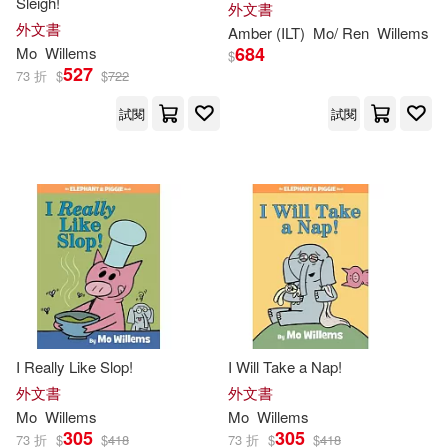
Sleigh!
外文書
外文書
Amber (ILT)
Mo
/ Ren
Willems
684
Mo
Willems
$
527
73 折
$
$
722
試閱
試閱
I Really Like Slop!
I Will Take a Nap!
外文書
外文書
Mo
Willems
Mo
Willems
305
305
73 折
$
$
418
73 折
$
$
418