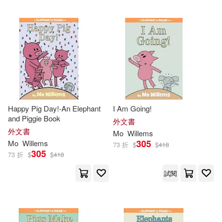
Happy Pig Day!-An Elephant
I Am Going!
and Piggie Book
外文書
外文書
Mo
Willems
305
Mo
Willems
73 折
$
$
418
305
73 折
$
$
418
試閱