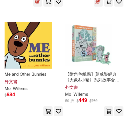
Me and Other Bunnies
【附角色紙偶】莫威樂經典
《大象&小豬》系列故事合集
外文書
五(內含5個故事)An Elephant &
外文書
Mo
Willems
Piggie Biggie!, Volume 5
684
Mo
Willems
$
449
59 折
$
$
760