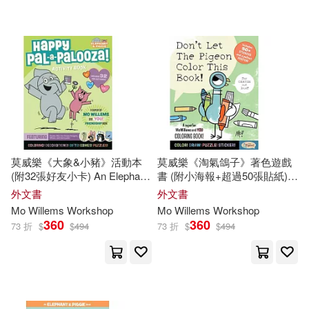
可海外宅配(308)
Abby(2)
Cher(2)
采實文化(5)
小魯文化(3)
可港澳店取(300)
Colich(2)
Dan/ Willems(2)
Andana Editorial(2)
可新加坡店取(300)
Kate(2)
Micucci(2)
Lectorum Pubns(2)
可菲律賓店取(300)
Mo (FRW)(2)
Mo (INT)(2)
莫威樂《大象&小豬》活動本
莫威樂《淘氣鴿子》著色遊戲
Rosen Pub Group(1)
(附32張好友小卡) An Elephant
書 (附小海報+超過50張貼紙)
& Piggie PAL-A-PALOOZA!
Don’t Let the Pigeon Color This
Santat(2)
Schulz(2)
外文書
外文書
上市日期
(可複選)
Activity Book
Book!: A Superfun
Mo
Willems
Yoe Books(1)
小天下(1)
Mo
Willems
Workshop
Mo
Willems
Workshop
and You Coloring Book!
360
360
73 折
$
$
494
73 折
$
$
494
Alrutz(1)
Amber (ILT)(1)
一個月內上市新品(4)
Andrea(1)
本週上市新品(2)