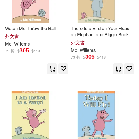
Watch Me Throw the Ball!
There Is a Bird on Your Head!
an Elephant and Piggie Book
外文書
外文書
Mo
Willems
305
Mo
Willems
73 折
$
$
418
305
73 折
$
$
418