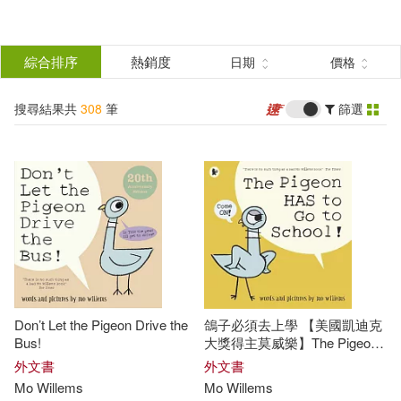
搜
尋
分類
綜合排序
熱銷度
日期
價格
(單選)
結
搜尋結果共
308
筆
篩選
圖書(308)
所有商品(308)
果
展開
篩
選
作者
(可複選)
Willems(211)
Mo(193)
Don’t Let the Pigeon Drive the
鴿子必須去上學 【美國凱迪克
Mo Willems(40)
Bus!
大獎得主莫威樂】The Pigeon
HAS to Go to School!
外文書
外文書
Mo
Willems
Mo
Willems
Mo Willems Workshop(28)
展開