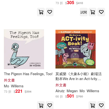
305
73 折
$
$
418
試閱
The Pigeon Has Feelings, Too!
莫威樂《大象&小豬》劇場活
動本We Are in an Act-Ivity
外文書
Book!: An Elephant & Piggie
外文書
Mo
Willems
Theatrical Event
221
Alrutz
Megan
Mo
Willems
73 折
$
$
304
501
66 折
$
$
760