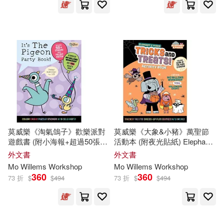
莫威樂《淘氣鴿子》歡樂派對
莫威樂《大象&小豬》萬聖節
遊戲書 (附小海報+超過50張貼
活動本 (附夜光貼紙) Elephant
紙) It’s the Pigeon Party Book!
& Piggie: Tricks and Treats!:
外文書
外文書
An Elephant & Piggie Activity
Mo
Willems
Workshop
Mo
Willems
Workshop
Book
360
360
73 折
$
$
494
73 折
$
$
494