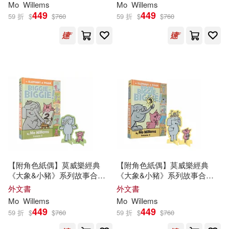
Mo
Willems
Mo
Willems
Out of Print(1)
Pumphrey(1)
449
449
59 折
$
$
760
59 折
$
$
760
Richard/ Willems(1)
Ryan T.(1)
Sheila Griffin(1)
Thompson(1)
Tom(1)
Tony (ILT)(1)
Tsurumi(1)
Warburton(1)
Workshop(1)
【附角色紙偶】莫威樂經典
【附角色紙偶】莫威樂經典
《大象&小豬》系列故事合集
《大象&小豬》系列故事合集
二(內含5個故事)An Elephant &
三(內含5個故事)An Elephant &
外文書
外文書
Yoe(1)
莫．威樂(1)
Piggie Biggie-Biggie!, Volume 2
Piggie Biggie! Volume 3
Mo
Willems
Mo
Willems
449
449
59 折
$
$
760
59 折
$
$
760