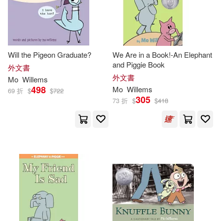
Will the Pigeon Graduate?
We Are in a Book!-An Elephant
and Piggie Book
外文書
外文書
Mo
Willems
498
Mo
Willems
69 折
$
$
722
305
73 折
$
$
418