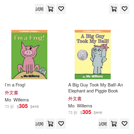
試閱
I’m a Frog!
A Big Guy Took My Ball!-An
Elephant and Piggie Book
外文書
外文書
Mo
Willems
305
Mo
Willems
73 折
$
$
418
305
73 折
$
$
418
試閱
試閱