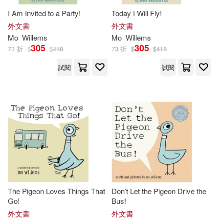
I Am Invited to a Party!
Today I Will Fly!
外文書
外文書
Mo
Willems
Mo
Willems
305
305
73 折
$
$
418
73 折
$
$
418
試閱
試閱
The Pigeon Loves Things That
Don’t Let the Pigeon Drive the
Go!
Bus!
外文書
外文書