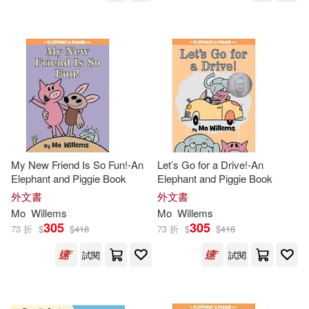
My New Friend Is So Fun!-An
Let’s Go for a Drive!-An
Elephant and Piggie Book
Elephant and Piggie Book
外文書
外文書
Mo
Willems
Mo
Willems
305
305
73 折
$
$
418
73 折
$
$
418
試閱
試閱