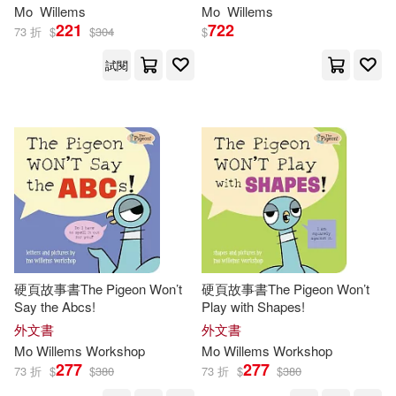
Mo
Willems
Mo
Willems
221
722
73 折
$
$
304
$
試閱
硬頁故事書The Pigeon Won’t
硬頁故事書The Pigeon Won’t
Say the Abcs!
Play with Shapes!
外文書
外文書
Mo
Willems
Workshop
Mo
Willems
Workshop
277
277
73 折
$
$
380
73 折
$
$
380