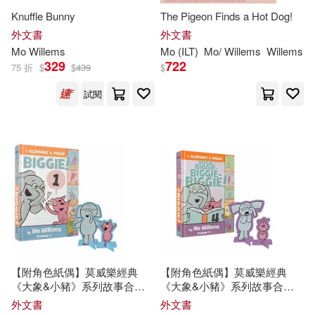
Knuffle Bunny
The Pigeon Finds a Hot Dog!
Michael (COP)/ La Puma(1)
外文書
外文書
Mo
Willems
Mo
(ILT)
Mo
/
Willems
Willems
329
722
Mo (RTL)(1)
Mo/ Barry(1)
75 折
$
$
439
$
試閱
Mo/ Carle(1)
Mo/ DiTerlizzi(1)
Mo/ Harper(1)
Mo/ Muth(1)
Mo/ Pham(1)
Mo/ Ren(1)
【附角色紙偶】莫威樂經典
【附角色紙偶】莫威樂經典
Mo/ Silversher(1)
Murray(1)
《大象&小豬》系列故事合集
《大象&小豬》系列故事合集
一(內含5個故事)An Elephant &
四(內含5個故事)An Elephant &
外文書
外文書
Piggie Biggie!
Piggie Biggie! Volume 4