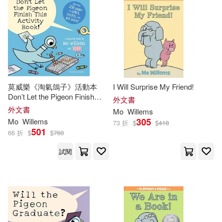
莫威樂《淘氣鴿子》活動本
I Will Surprise My Friend!
Don’t Let the Pigeon Finish
外文書
This Activity Book! (Pigeon
外文書
Mo
Willems
Series)
305
Mo
Willems
73 折
$
$
418
501
66 折
$
$
760
試閱