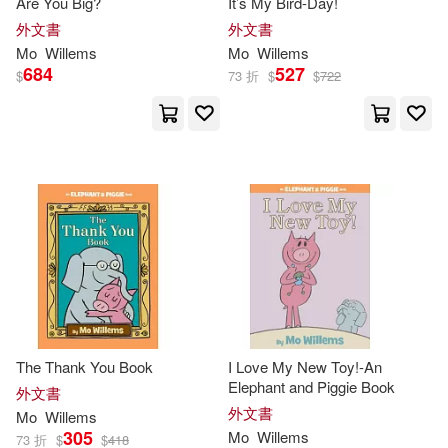
Are You Big?
It’s My Bird-Day!
外文書
外文書
Mo
Willems
Mo
Willems
684
527
$
73 折
$
$
722
The Thank You Book
I Love My New Toy!-An
Elephant and Piggie Book
外文書
外文書
Mo
Willems
305
Mo
Willems
73 折
$
$
418