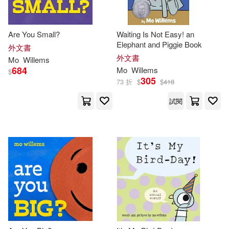
Are You Small?
Waiting Is Not Easy! an
Elephant and Piggie Book
外文書
外文書
Mo
Willems
684
Mo
Willems
$
305
73 折
$
$
418
試閱