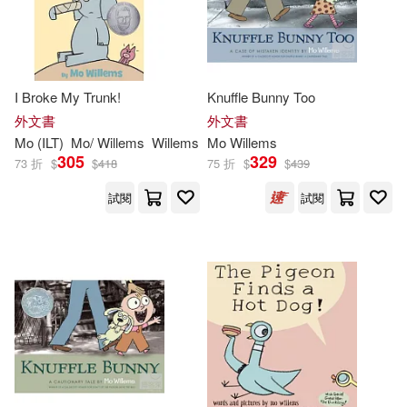
Gary (EDT)/ Willems(1)
I Broke My Trunk!
Knuffle Bunny Too
Higgins(1)
Inc./ Mo(1)
外文書
外文書
Mo
(ILT)
Mo
/
Willems
Willems
Mo
Willems
305
329
Isabel (TRN)(1)
Jarrett(1)
73 折
$
$
418
75 折
$
$
439
試閱
試閱
Jerome(1)
Jon J. (ILT)(1)
Julie(1)
Leuyen (ILT)(1)
Llanas(1)
Lucy/ Willems(1)
Megan(1)