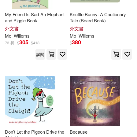
My Friend Is Sad-An Elephant
Knuffle Bunny: A Cautionary
and Piggie Book
Tale (Board Book)
外文書
外文書
Mo
Willems
Mo
Willems
305
380
73 折
$
$
418
$
試閱
Don’t Let the Pigeon Drive the
Because