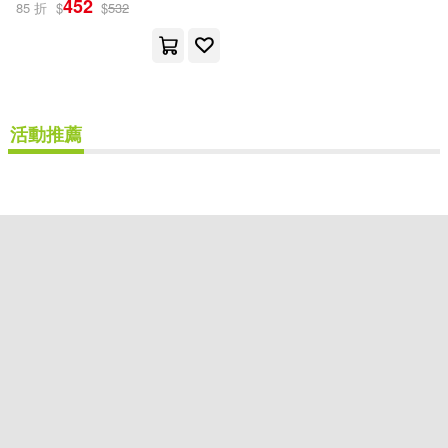
452
85 折
$
$
532
Ingram(1)
配送方式
(可複選)
活動推薦
可超商取貨(1)
可海外宅配(1)
可港澳店取(1)
可新加坡店取(1)
可菲律賓店取(1)
重新設定
確認
其他
(可複選)