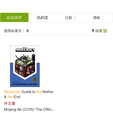
搜
尋
分類
綜合排序
熱銷度
日期
價格
(單選)
結
搜尋結果共
1
筆
篩選
圖書(1)
所有商品(1)
果
展開
篩
選
作者
(可複選)
Mojang Ab (COR)/ The Official Min
ecraft Team (COR)(1)
Minecraft
: Guide to
the
Nether
&
the
End
出版社
外文書
(可複選)
Mojang
Ab
(
COR
)/
The
Official
Minecraft
Team
(
COR
)