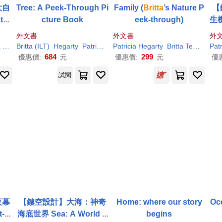
大自
Tree: A Peek-Through Pi
Family (
Britta
’s Nature P
【
tur
cture Book
eek-through)
生機
plo
外文書
外文書
外
a
Hegarty
Britta
(ILT)
Hegarty
Patricia
/
Teckentrup
Patricia
Hegarty
Britta
Teckentrup
Patr
684
299
優惠價:
元
優惠價:
元
優
試閱
夜幕
【鏤空設計】大海：神奇
Home: where our story
Oc
ti
海底世界 Sea: A World B
begins