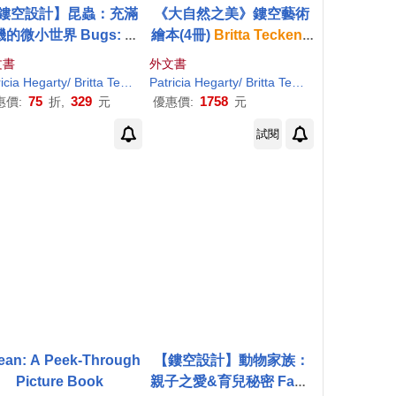
鏤空設計】昆蟲：充滿
《大自然之美》鏤空藝術
的微小世界 Bugs: Ex
繪本(4冊)
Britta
Teckentr
re a Tiny World Full o
up
4 book pack (Moon,
文書
外文書
f Life
Sea, Bee, Tree)
icia
Hegarty
/
Britta
Teckentrup
Patricia
(ILT)
Hegarty
/
Britta
Teckentrup
75
329
1758
惠價:
折,
元
優惠價:
元
試閱
ean: A Peek-Through
【鏤空設計】動物家族：
Picture Book
親子之愛&育兒秘密 Famil