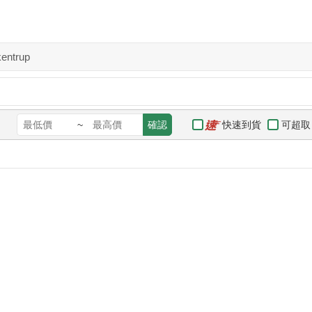
kentrup
快速到貨
可超取
~
確認