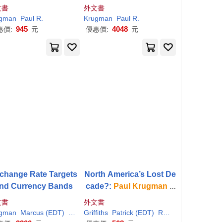
he Dismal Science
文書
外文書
gman
Paul
R.
Krugman
Paul
R.
945
4048
惠價:
元
優惠價:
元
change Rate Targets
North America’s Lost De
nd Currency Bands
cade?:
Paul
Krugman
a
nd David Rosenberg vs.
文書
外文書
Lawrence Summers and
gman
Marcus (EDT)
Paul
/ Miller
Griffiths
Patrick (EDT)
Rudyard (EDT)/ Luciani
Ian Bremmer: The Munk