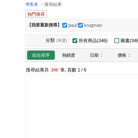
博客來
搜尋結果
熱門搜尋
【我要重新搜尋】
paul
krugman
分類
所有商品(346)
圖書(346
(單選)
日期
價格
綜合排序
熱銷度
搜尋結果共
346
筆, 頁數
1
/ 6