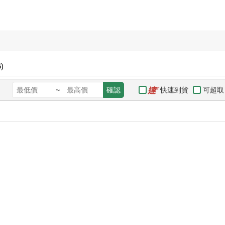
)
快速到貨
可超取
~
確認