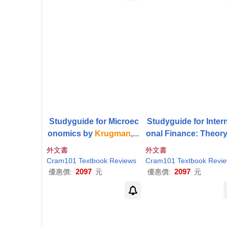
Studyguide for Microec
Studyguide for Intern
onomics by
Krugman
,
P
onal Finance: Theory
aul
, ISBN 978146418874
d Policy by
Krugma
外文書
外文書
9
aul
R., ISBN 9780133
Cram101 Textbook Reviews
Cram101 Textbook Revi
231
2097
2097
優惠價:
元
優惠價:
元