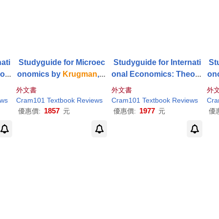
ati
Studyguide for Microec
Studyguide for Internati
St
ory
onomics by
Krugman
,
P
onal Economics: Theory
on
an
,
aul
and Policy by
Krugman
,
aul
外文書
外文書
外
Paul
R., ISBN 978013214
ews
Cram101 Textbook Reviews
Cram101 Textbook Reviews
6654
1857
1977
優惠價:
元
優惠價:
元
優