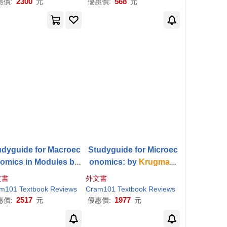
2300
568
惠價:
元
優惠價:
元
Debate on
udyguide for Macroec
Studyguide for Microec
onomics in Modules by
onomics: by
Krugman
,
ugman
,
Paul
, ISBN 97
Paul
, ISBN 97814641613
文書
外文書
81464139055
60
m101 Textbook Reviews
Cram101 Textbook Reviews
2517
1977
惠價:
元
優惠價:
元