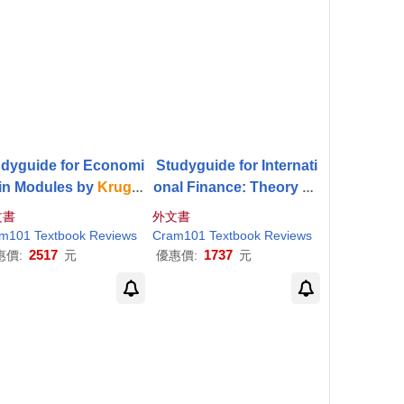
udyguide for Economi
Studyguide for Internati
 in Modules by
Krugm
onal Finance: Theory an
,
Paul
, ISBN 97814641
d Policy by
Krugman
,
P
文書
外文書
39031
aul
R., ISBN 9780133826
m101 Textbook Reviews
Cram101 Textbook Reviews
678
2517
1737
惠價:
元
優惠價:
元