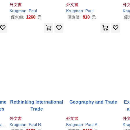
Plan
外文書
外文書
外
Krugman
Paul
Krugman
Paul
Kru
1260
810
優惠價:
元
優惠價:
元
優
tme
Rethinking International
Geography and Trade
Ex
tes
Trade
a
外文書
外文書
外
am
Krugman
Paul
R.
Paul
R.
Krugman
Paul
R.
Kru