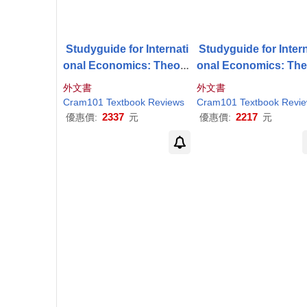
Studyguide for Internati
Studyguide for Intern
onal Economics: Theory
onal Economics: The
and Policy by
Krugman
,
and Policy by
Krugm
外文書
外文書
Paul
R., ISBN 978032149
Paul
R., ISBN 978032
Cram101 Textbook Reviews
Cram101 Textbook Revi
3040
8831
2337
2217
優惠價:
元
優惠價:
元