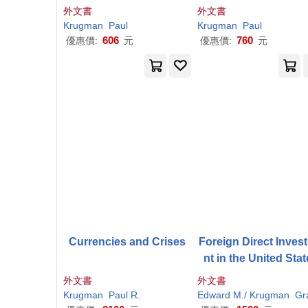
外文書
外文書
Krugman
Paul
Krugman
Paul
606
760
優惠價:
元
優惠價:
元
Currencies and Crises
Foreign Direct Inves
nt in the United Sta
外文書
外文書
Krugman
Paul
R.
Edward M./
Krugman
Grah