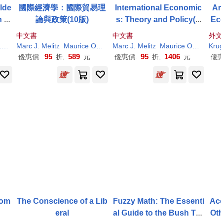
Ide
國際經濟學：國際貿易理
International Economic
Ar
 to
論與政策(10版)
s: Theory and Policy(G
Ec
E)(12版)
d t
中文書
中文書
外
.
Papadakis
Marc J. Melitz
Theodoulos Eleftherios
Maurice Obstfeld
Marc J. Melitz
Paul
R.
Krugman
Maurice Obstfeld
何祖平
方誠
Kru
P
95
589
95
1406
優惠價:
折,
元
優惠價:
折,
元
優
Com
The Conscience of a Lib
Fuzzy Math: The Essenti
Ac
eral
al Guide to the Bush Tax
Ot