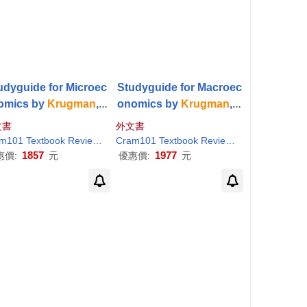
udyguide for Microec
Studyguide for Macroec
omics by
Krugman
,
P
onomics by
Krugman
,
P
, ISBN 978142928342
aul
, ISBN 978142928343
文書
外文書
7
4
Cram101 Textbook Reviews
Krugman
Paul
Cram101 Textbook Reviews
Krugman
Pau
1857
1977
惠價:
元
優惠價:
元