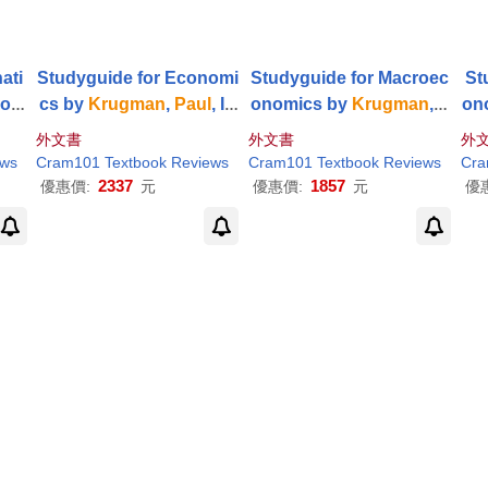
ati
Studyguide for Economi
Studyguide for Macroec
St
ory
cs by
Krugman
,
Paul
, IS
onomics by
Krugman
,
P
on
an
,
BN 9781572591509
aul
, ISBN 978071675228
aul
外文書
外文書
外
148
8
ews
Cram101 Textbook Reviews
Cram101 Textbook Reviews
Cra
2337
1857
優惠價:
元
優惠價:
元
優