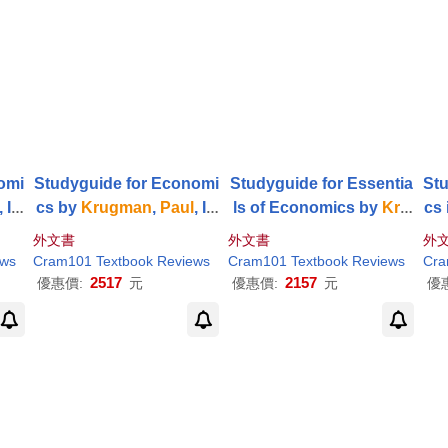
omi
Studyguide for Economi
Studyguide for Essentia
St
, IS
cs by
Krugman
,
Paul
, IS
ls of Economics by
Kru
cs
6
BN 9781464103827
gman
,
Paul
, ISBN 97814
an
外文書
外文書
外
29278508
ews
Cram101 Textbook Reviews
Cram101 Textbook Reviews
Cra
2517
2157
優惠價:
元
優惠價:
元
優