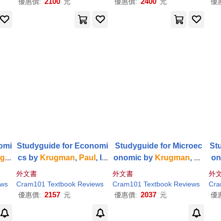
2100
2400
優惠價:
元
優惠價:
元
優
omi
Studyguide for Economi
Studyguide for Microec
St
ugm
cs by
Krugman
,
Paul
, IS
onomic by
Krugman
,
Pa
292
BN 9781429251631
ul
, ISBN 9781464143878
Kr
外文書
外文書
外
ews
Cram101 Textbook Reviews
Cram101 Textbook Reviews
Cra
2157
2037
優惠價:
元
優惠價:
元
優