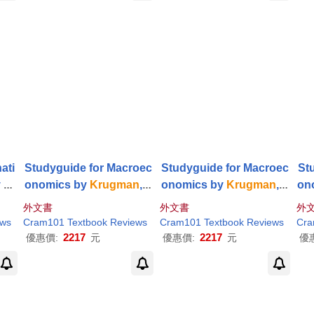
ati
Studyguide for Macroec
Studyguide for Macroec
St
 an
onomics by
Krugman
,
P
onomics by
Krugman
,
P
on
n
,
P
aul
, ISBN 978146412395
aul
, ISBN 978146418875
aul
外文書
外文書
外
830
5
6
ews
Cram101 Textbook Reviews
Cram101 Textbook Reviews
Cra
2217
2217
優惠價:
元
優惠價:
元
優