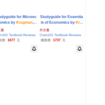
udyguide for Microec
Studyguide for Essentia
omics by
Krugman
,
P
ls of Economics by
Kru
, ISBN 978071677159
gman
,
Paul
, ISBN 97807
文書
外文書
3
16758792
m101 Textbook Reviews
Cram101 Textbook Reviews
1677
1737
惠價:
元
優惠價:
元