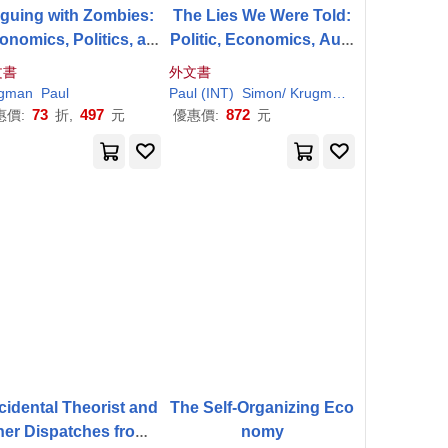
guing with Zombies:
The Lies We Were Told:
onomics, Politics, an
Politic, Economics, Aust
he Fight for a Better F
erity and Brexit
文書
外文書
uture
gman
aul
李政德
R.
Paul
Krugman
林柏生
林淑芬
Paul
(INT)
Simon/
Krugman
Wren-Lewis
73
497
872
惠價:
折,
元
優惠價:
元
cidental Theorist and
The Self-Organizing Eco
her Dispatches from t
nomy