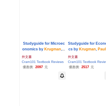
Studyguide for Microec
Studyguide for Econ
onomics by
Krugman
,
P
cs by
Krugman
,
Paul
aul
, ISBN 978146412397
BN 978146411225
外文書
外文書
9
Cram101 Textbook Reviews
Cram101 Textbook Revi
2097
2517
優惠價:
元
優惠價:
元