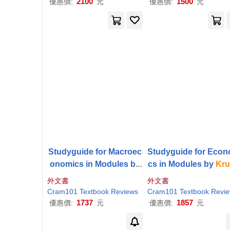
2100
1500
優惠價:
元
優惠價:
元
Studyguide for Macroec
Studyguide for Econ
onomics in Modules by
cs in Modules by
Kr
Krugman
,
Paul
, ISBN 97
an
,
Paul
, ISBN 97814
外文書
外文書
81429287296
87319
Cram101 Textbook Reviews
Cram101 Textbook Revi
1737
1857
優惠價:
元
優惠價:
元