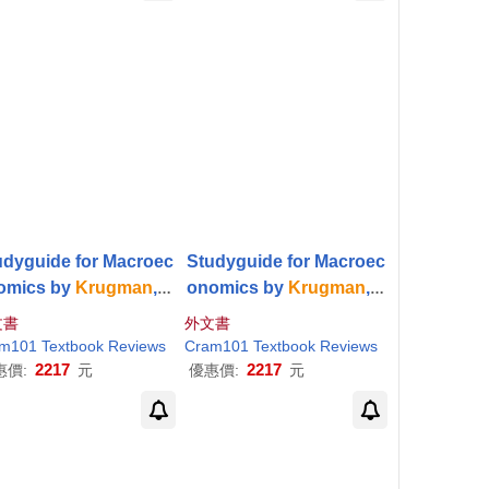
udyguide for Macroec
Studyguide for Macroec
omics by
Krugman
,
P
onomics by
Krugman
,
P
, ISBN 978146411324
aul
, ISBN 978146412396
文書
外文書
6
2
m101 Textbook Reviews
Cram101 Textbook Reviews
2217
2217
惠價:
元
優惠價:
元