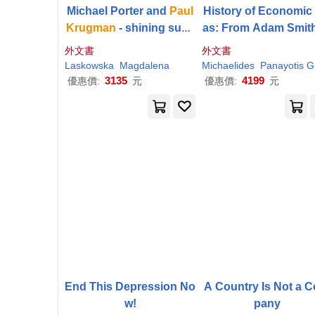
Michael Porter and
Paul
History of Economic 
Krugman
- shining supe
as: From Adam Smith
rstars
Paul
Krugman
外文書
外文書
Laskowska
Magdalena
Michaelides
Panayotis G
3135
4199
優惠價:
元
優惠價:
元
End This Depression No
A Country Is Not a 
w!
pany