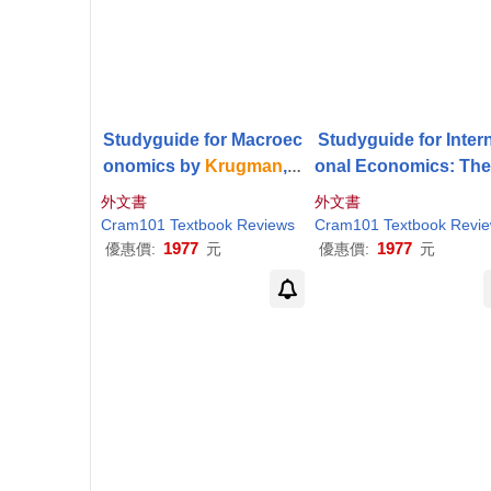
Studyguide for Macroec
Studyguide for Intern
onomics by
Krugman
,
P
onal Economics: The
aul
and Policy by
Krugm
外文書
外文書
Paul
R.
Cram101 Textbook Reviews
Cram101 Textbook Revi
1977
1977
優惠價:
元
優惠價:
元