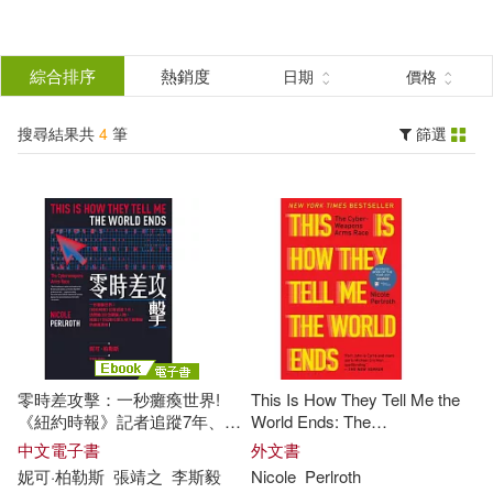
搜
尋
分類
綜合排序
熱銷度
日期
價格
(單選)
結
搜尋結果共
4
筆
篩選
圖書(3)
所有商品(4)
果
電子書(1)
篩
選
展開
作者
(可複選)
零時差攻擊：一秒癱瘓世界!
This Is How They Tell Me the
Nicole(2)
Perlroth(2)
《紐約時報》記者追蹤7年、訪
World Ends: The
問逾300位關鍵人物，揭露21
Cyberweapons Arms Race
中文電子書
外文書
世紀數位軍火地下產業鏈的暗
妮可·柏勒斯
張靖之
李斯毅
Nicole
Perlroth
妮可·柏勒斯(2)
黑真相 (電子書)