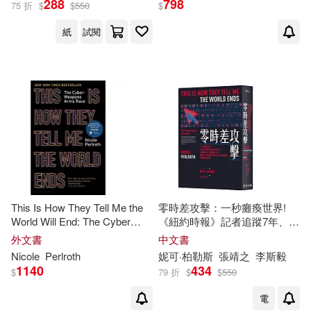
288
798
75 折
$
$
550
$
紙
試閱
出版社
(可複選)
Ingram(2)
麥田(2)
配送方式
(可複選)
可超商取貨(3)
可海外宅配(3)
This Is How They Tell Me the
零時差攻擊：一秒癱瘓世界!
World Will End: The Cyber
《紐約時報》記者追蹤7年、訪
Weapons Arms Race
問逾300位關鍵人物，揭露21
外文書
中文書
可港澳店取(3)
世紀數位軍火地下產業鏈的暗
Nicole
Perlroth
妮可·柏勒斯
張靖之
李斯毅
黑真相
1140
434
$
79 折
$
$
550
可新加坡店取(3)
電