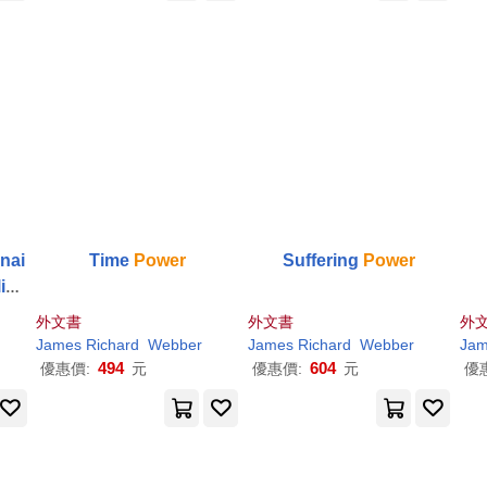
onai
Time
Power
Suffering
Power
lion
ess
外文書
外文書
外
le
P
James
Richard
Webber
James
Richard
Webber
Ja
494
604
優惠價:
元
優惠價:
元
優