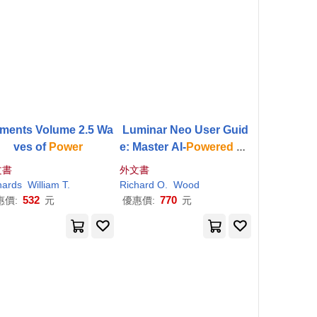
ements Volume 2.5 Wa
Luminar Neo User Guid
ves of
Power
e: Master AI-
Powered
Ph
oto Editing: Step-by-Ste
文書
外文書
p Tutorials, Tools, and C
rd
hards
William T.
Richard
O.
Wood
reative Techniques for
532
770
惠價:
元
優惠價:
元