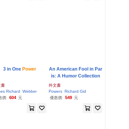
3 in One
Power
An American Fool in Par
is: A Humor Collection
文書
外文書
mes
Richard
Webber
Powers
Richard
Gid
604
549
惠價:
元
優惠價:
元