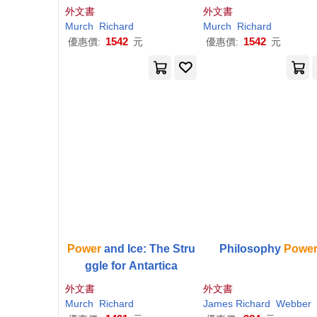
public
truggle for Advantag
外文書
外文書
the Digital Age
Murch
Richard
Murch
Richard
1542
1542
優惠價:
元
優惠價:
元
Power
and Ice: The Stru
Philosophy
Powe
ggle for Antartica
外文書
外文書
Murch
Richard
James
Richard
Webber