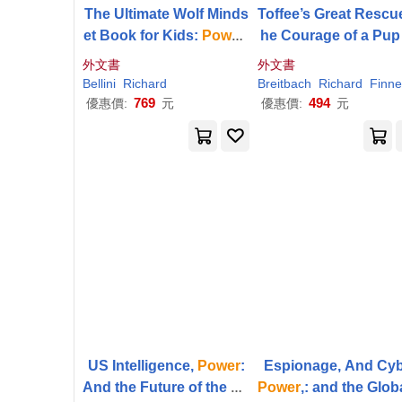
The Ultimate Wolf Minds
Toffee’s Great Rescu
et Book for Kids:
Powerf
he Courage of a Pup
ul
Story About Courage,
d the
Power
of Com
外文書
外文書
Confidence, Resilience
ity
Bellini
Richard
Breitbach
Richard
Finnegan
& Growing Stronger Eve
769
494
優惠價:
元
優惠價:
元
ry
US Intelligence,
Power
:
And the Future of the Re
Power
,: and the Glob