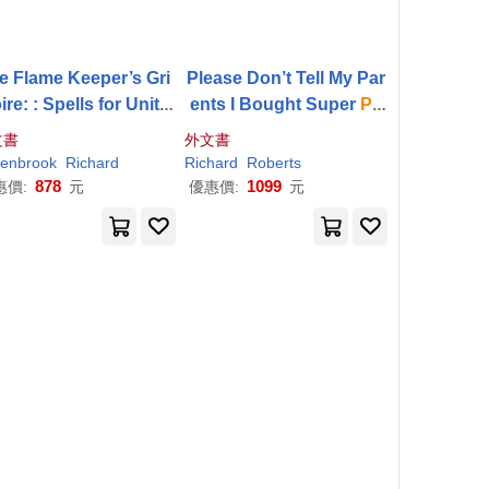
e Flame Keeper’s Gri
Please Don’t Tell My Par
moire: : Spells for Unity,
ents I Bought Super
Po
Power
, and Peace
wers
文書
外文書
enbrook
Richard
Richard
Roberts
878
1099
惠價:
元
優惠價:
元