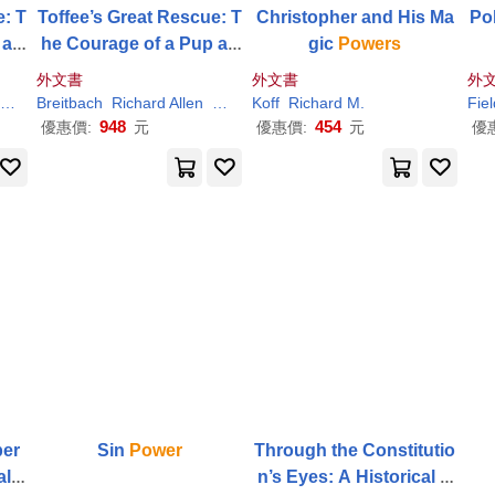
e: T
Toffee’s Great Rescue: T
Christopher and His Ma
Pol
 an
he Courage of a Pup an
gic
Powers
mun
d the
Power
of Commun
外文書
外文書
外
ity
Nancy Guerrero
Breitbach
Richard
Allen
Finnegan
Koff
Nancy Guerrero
Richard
M.
Fiel
948
454
優惠價:
元
優惠價:
元
優
Espionage, And Cyber
Sin
Power
Through the Constitutio
al S
n’s Eyes: A Historical A