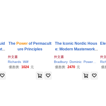
uid
The
Power
of Permacult
The Iconic Nordic Hous
El
ut Y
ure Principles
e: Modern Masterworks
rm B
Since 1900
外文書
外文書
外
er
Richards
Wilf
Bradbury
Dominic
Powers
Richa
Ric
se
1024
2470
優惠價:
元
優惠價:
元
優