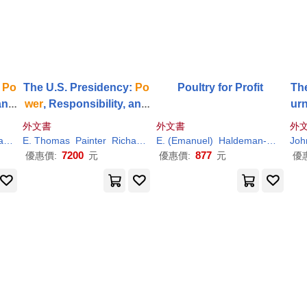
:
Po
The U.S. Presidency:
Po
Poultry for Profit
Th
and
wer
, Responsibility, and
ur
Accountability
外文書
外文書
外
d
W.
E. Thomas
Sullivan
Painter
Richard
W.
E. (Emanuel)
Sullivan
Haldeman-Julius
Joh
P
7200
877
優惠價:
元
優惠價:
元
優