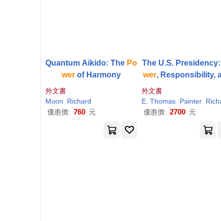
Quantum Aikido: The
Po
The U.S. Presidency
wer
of Harmony
wer
, Responsibility, 
Accountability
外文書
外文書
Moon
Richard
E. Thomas
Painter
Richar
760
2700
優惠價:
元
優惠價:
元