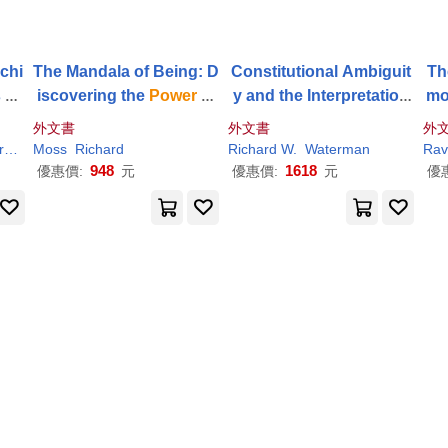
chi
The Mandala of Being: D
Constitutional Ambiguit
Th
 Si
iscovering the
Power
of
y and the Interpretation
Awareness
of Presidential
Power
外文書
外文書
外
s
Richard
Moss
Richard
Richard
W.
Waterman
Rav
948
1618
優惠價:
元
優惠價:
元
優