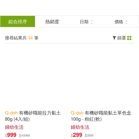
搜
尋
分類
綜合排序
熱銷度
日期
價格
(單選)
結
搜尋結果共
34
筆
篩選
婦幼生活(34)
所有商品(34)
果
展開
篩
選
配送方式
(可複選)
可超商取貨(1)
可海外宅配(1)
Q-doh
有機矽職能拉力黏土
Q-doh
有機矽職能黏土單色盒
可港澳店取(1)
80g (4入/組)
100g - 粉紅(軟)
婦幼生活
婦幼生活
999
299
$
$
1249
$
$
350
可新加坡店取(1)