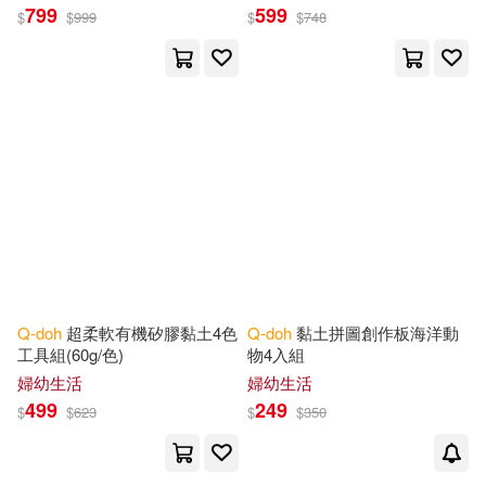
799
599
$
$
999
$
$
748
Q-doh
超柔軟有機矽膠黏土4色
Q-doh
黏土拼圖創作板海洋動
工具組(60g/色)
物4入組
婦幼生活
婦幼生活
499
249
$
$
623
$
$
350