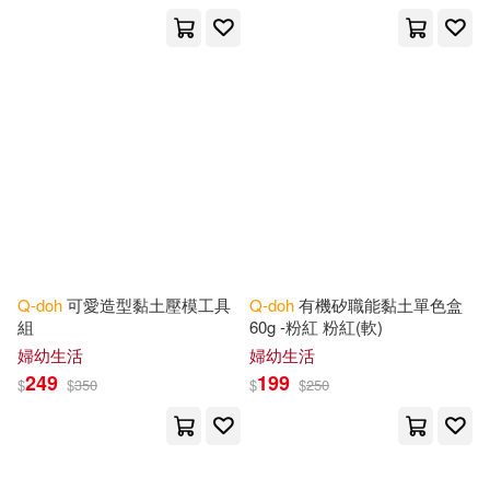
可菲律賓店取(1)
其他
(可複選)
現在可購買商品(13)
價格
-
Q-doh
可愛造型黏土壓模工具
Q-doh
有機矽職能黏土單色盒
範圍
組
60g -粉紅 粉紅(軟)
婦幼生活
婦幼生活
249
199
$
$
350
$
$
250