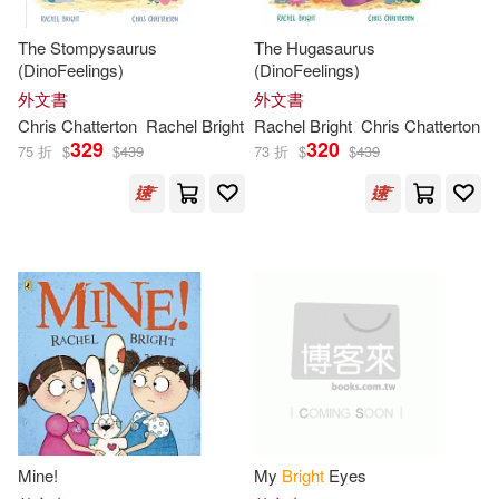
The Stompysaurus
The Hugasaurus
(DinoFeelings)
(DinoFeelings)
外文書
外文書
Chris Chatterton
Rachel
Bright
Rachel
Bright
Chris Chatterton
329
320
75 折
$
$
439
73 折
$
$
439
Mine!
My
Bright
Eyes