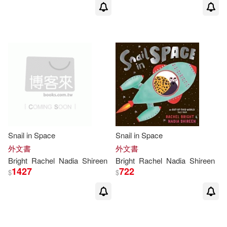
Snail in Space
Snail in Space
外文書
外文書
Bright
Rachel
Nadia
Shireen
Bright
Rachel
Nadia
Shireen
1427
722
$
$