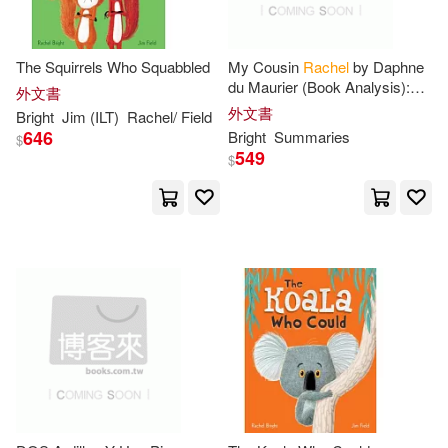
The Squirrels Who Squabbled
My Cousin
Rachel
by Daphne
du Maurier (Book Analysis):
外文書
Detailed Summary, Analysis
外文書
Bright
Jim (ILT)
Rachel
/ Field
and Reading Guide
646
Bright
Summaries
$
549
$