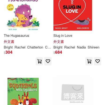
The Hugasaurus
Slug in Love
外文書
外文書
Bright
Rachel
Chatterton
Chris
Bright
Rachel
Nadia
Shireen
304
684
$
$