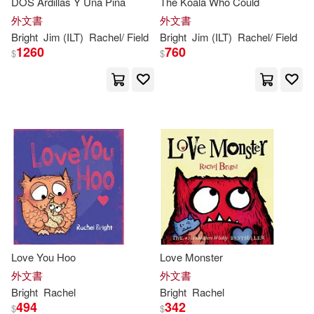
DOS Ardillas Y Una Pina
The Koala Who Could
外文書
外文書
Bright
Jim (ILT)
Rachel
/ Field
Bright
Jim (ILT)
Rachel
/ Field
1260
760
$
$
Love You Hoo
Love Monster
外文書
外文書
Bright
Rachel
Bright
Rachel
494
342
$
$