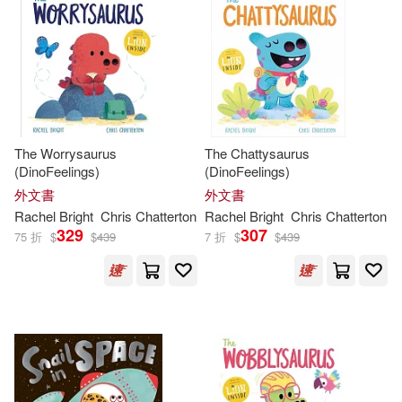
Jim (ILT)/ Krahe(1)
其他
(可複選)
Jim Field (ILT)(1)
現在可購買商品(37)
John/ Bishop(1)
Kovac(1)
The Worrysaurus
The Chattysaurus
作者/演唱/譯/編/繪(31)
(DinoFeelings)
(DinoFeelings)
Noon(1)
Rachel (EDT)(1)
外文書
外文書
價格
-
Rachel
Bright
Chris Chatterton
Rachel
Bright
Chris Chatterton
範圍
Rachel (NRT)(1)
329
307
75 折
$
$
439
7 折
$
$
439
Rachel K.(1)
Rachel Kramer (EDT)/ Bright(1)
Rachel Mae(1)