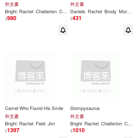
外文書
外文書
Bright
Rachel
Chatterton
Chris
Daniels
Rachel
Brody
Morgan
980
431
$
$
Camel Who Found His Smile
Stompysaurus
外文書
外文書
Bright
Rachel
Field
Jim
Bright
Rachel
Chatterton
Chris
1397
1010
$
$