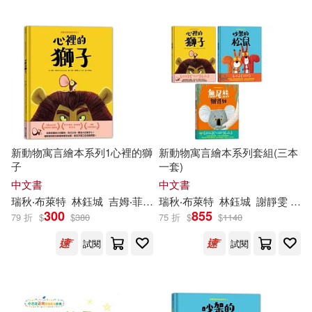
新動物寓言繪本系列1心裡的獅
新動物寓言繪本系列套組(三本
子
一套)
中文書
中文書
瑞秋‧布萊特
林鈺城
吉姆‧菲爾德（Jim Field）
瑞秋‧布萊特
林鈺城
謝靜雯
吉姆
300
855
79 折
$
$
380
75 折
$
$
1140
試閱
試閱