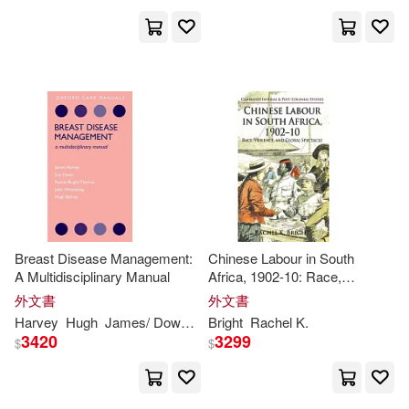
Breast Disease Management:
Chinese Labour in South
A Multidisciplinary Manual
Africa, 1902-10: Race,
Violence, and Global Spectacle
外文書
外文書
Harvey
Hugh
James/ Down
John/ Bishop
Bright
Rachel
Rachel
K.
/ Winstanley
3420
3299
$
$