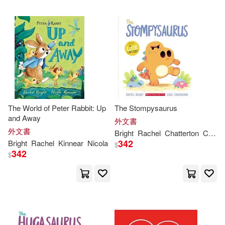
The World of Peter Rabbit: Up
The Stompysaurus
and Away
外文書
外文書
Bright
Rachel
Chatterton
Chris
342
Bright
Rachel
Kinnear
Nicola
$
342
$