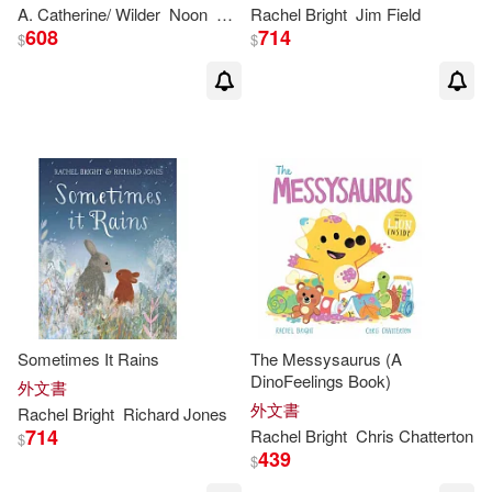
A. Catherine/ Wilder
Noon
Rachel
Rachel
Bright
Jim Field
608
714
$
$
Sometimes It Rains
The Messysaurus (A
DinoFeelings Book)
外文書
外文書
Rachel
Bright
Richard Jones
714
Rachel
Bright
Chris Chatterton
$
439
$