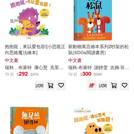
抱抱龍，來以愛包容![小恐龍正
新動物寓言繪本系列2吵架的松
向思維魔法繪本]
鼠(SDGs閱讀書房)
中文書
中文書
瑞秋．布萊特
潘心慧
克里斯·查特頓
瑞秋‧布萊特
謝靜雯
吉姆‧菲爾德（Jim Field）
292
300
79 折
$
$
370
79 折
$
$
380
試閱
試閱