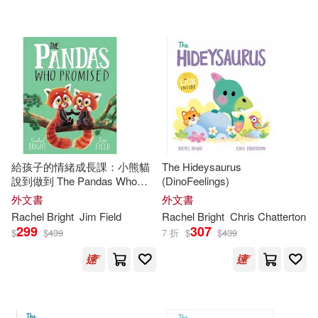
可超商取貨(85)
Burgess(1)
Bussel(1)
Cleis Pr(1)
可海外宅配(85)
Debi (ILT)(1)
Intl Pub Marketing(1)
可港澳店取(73)
Devenish Ford(1)
Merrymakers Distribution(1)
可新加坡店取(73)
Elena Gallo (TRN)(1)
給孩子的情緒成長課：小熊貓
The Hideysaurus
Penguin Group UK(1)
說到做到 The Pandas Who
(DinoFeelings)
可菲律賓店取(73)
Promised
Fellowes(1)
Harvey(1)
外文書
外文書
Samhain Pub Ltd(1)
Rachel
Bright
Jim Field
Rachel
Bright
Chris Chatterton
299
307
$
$
439
7 折
$
$
439
Hugh(1)
James/ Down(1)
上市日期
(可複選)
Simon and Schuster UK Ltd.(1)
Jessica/ Atkins(1)
一個月內上市新品(2)
Walker Books Ltd.(1)