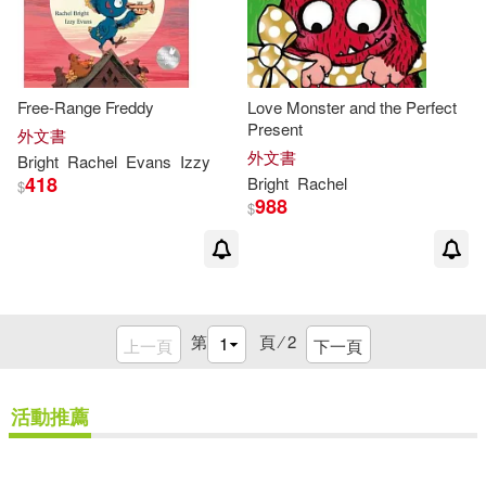
Free-Range Freddy
Love Monster and the Perfect
Present
外文書
外文書
Bright
Rachel
Evans
Izzy
418
Bright
Rachel
$
988
$
第
頁 ⁄
2
上一頁
下一頁
活動推薦