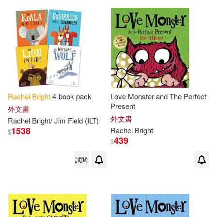
Rachel
Bright
4-book pack
Love Monster and The Perfect
Present
外文書
外文書
Rachel
Bright
/ Jim Field (ILT)
1538
Rachel
Bright
$
439
$
試閱