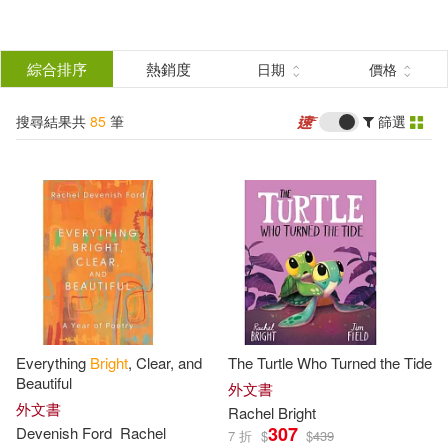
搜
尋
分類
綜合排序
熱銷度
日期
價格
(單選)
結
搜尋結果共
85
筆
篩選
圖書(83)
所有商品(85)
果
影音(2)
篩
選
展開
作者
(可複選)
Everything
Bright
, Clear, and
The Turtle Who Turned the Tide
Bright(43)
Rachel(41)
Beautiful
外文書
外文書
Rachel
Bright
307
Devenish Ford
Rachel
7 折
$
$
439
Rachel Bright(20)