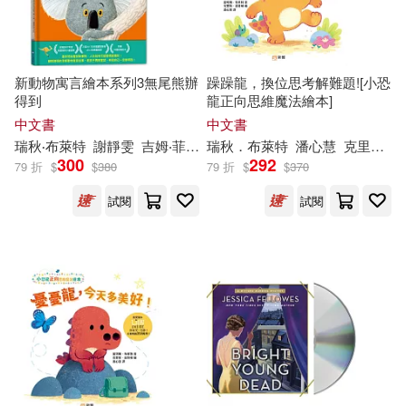
新動物寓言繪本系列3無尾熊辦
躁躁龍，換位思考解難題![小恐
得到
龍正向思維魔法繪本]
中文書
中文書
瑞秋‧布萊特
謝靜雯
吉姆‧菲爾德（Jim Field）
瑞秋．布萊特
潘心慧
克里斯·查特頓
300
292
79 折
$
$
380
79 折
$
$
370
試閱
試閱