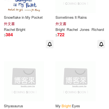
Snowflake in My Pocket
Sometimes It Rains
外文書
外文書
Rachel
Bright
Bright
Rachel
Jones
Richard
384
722
$
$
Shyasaurus
My
Bright
Eyes