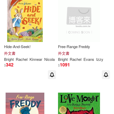
Hide-And-Seek!
Free-Range Freddy
外文書
外文書
Bright
Rachel
Kinnear
Nicola
Bright
Rachel
Evans
Izzy
342
1091
$
$