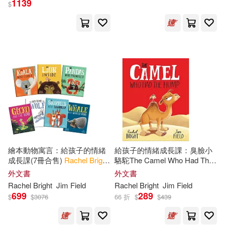
1139
$
Rachel/ Field(4)
展開
瑞秋‧布萊特(4)
出版社
(可複選)
瑞秋．布萊特(4)
Jim (ILT)(3)
Ingram(49)
Chris Chatterton(2)
Hodder&Stoughton(16)
Daniels(2)
繪本動物寓言：給孩子的情緒
給孩子的情緒成長課：臭臉小
成長課(7冊合售)
Rachel
Bright
駱駝The Camel Who Had The
小光點(4)
新雅(4)
展開
7 copy Shrinkwrap
Hump
外文書
外文書
Rachel Bright/ Jim Field (ILT)(2)
Rachel
Bright
Jim Field
Rachel
Bright
Jim Field
HARPERCOLLINS PUBLISHERS
699
289
UK(3)
$
$
3076
66 折
$
$
439
配送方式
(可複選)
A. Catherine/ Wilder(1)
映象國際多媒體股份有限公司(2)