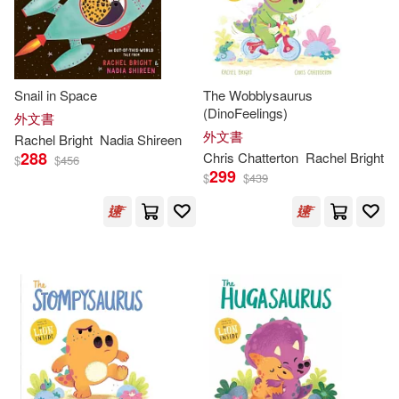
Rachel/ Gliori(1)
Snail in Space
The Wobblysaurus
Rachel/ Winstanley(1)
(DinoFeelings)
外文書
外文書
Rachel
Bright
Nadia Shireen
Smith(1)
288
Chris Chatterton
Rachel
Bright
$
$
456
299
$
$
439
Sue/ Bright-thomas(1)
Summaries(1)
Susie (COM)(1)