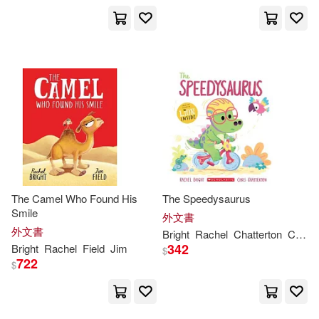
The Camel Who Found His
The Speedysaurus
Smile
外文書
外文書
Bright
Rachel
Chatterton
Chris
342
Bright
Rachel
Field
Jim
$
722
$