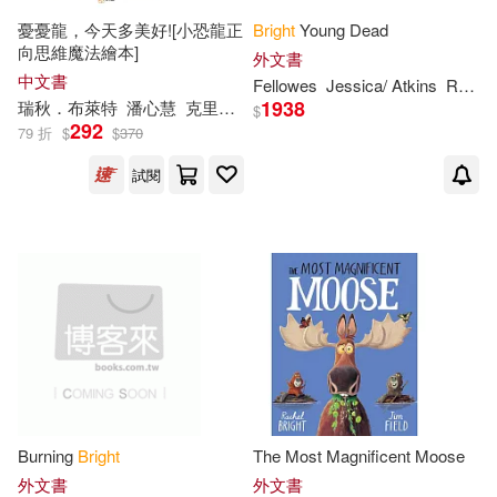
憂憂龍，今天多美好![小恐龍正
Bright
Young Dead
向思維魔法繪本]
外文書
中文書
Fellowes
Jessica/ Atkins
Rachel
1938
瑞秋．布萊特
潘心慧
克里斯·查特頓
$
292
79 折
$
$
370
試閱
Burning
Bright
The Most Magnificent Moose
外文書
外文書