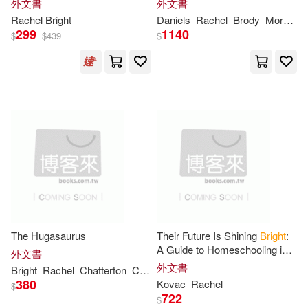
外文書
外文書
Rachel
Bright
Daniels
Rachel
Brody
Morgan
299
1140
$
$
439
$
The Hugasaurus
Their Future Is Shining
Bright
:
A Guide to Homeschooling in
外文書
High School -- And Equipping
外文書
Bright
Rachel
Chatterton
Chris
Your Child for Success and
380
Kovac
Rachel
$
722
$