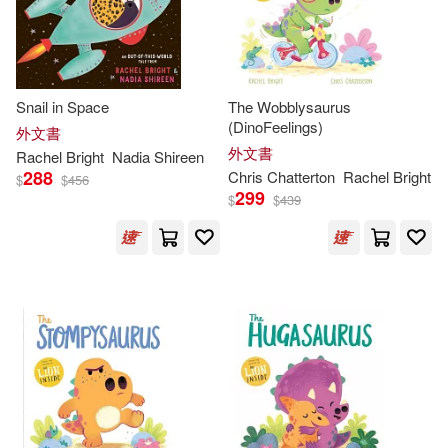
Rachel/ Gliori(1)
Snail in Space
The Wobblysaurus
Rachel/ Winstanley(1)
(DinoFeelings)
外文書
外文書
Rachel
Bright
Nadia Shireen
Smith(1)
288
Chris Chatterton
Rachel
Bright
$
$
456
299
$
$
439
Sue/ Bright-thomas(1)
Summaries(1)
Susie (COM)(1)