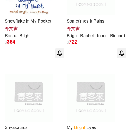
Snowflake in My Pocket
Sometimes It Rains
外文書
外文書
Rachel
Bright
Bright
Rachel
Jones
Richard
384
722
$
$
Shyasaurus
My
Bright
Eyes