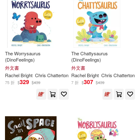
Jim (ILT)/ Krahe(1)
其他
(可複選)
Jim Field (ILT)(1)
現在可購買商品(37)
John/ Bishop(1)
Kovac(1)
The Worrysaurus
The Chattysaurus
作者/演唱/譯/編/繪(31)
(DinoFeelings)
(DinoFeelings)
Noon(1)
Rachel (EDT)(1)
外文書
外文書
價格
-
Rachel
Bright
Chris Chatterton
Rachel
Bright
Chris Chatterton
範圍
Rachel (NRT)(1)
329
307
75 折
$
$
439
7 折
$
$
439
Rachel K.(1)
Rachel Kramer (EDT)/ Bright(1)
Rachel Mae(1)