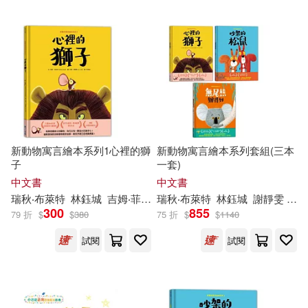
新動物寓言繪本系列1心裡的獅
新動物寓言繪本系列套組(三本
子
一套)
中文書
中文書
瑞秋‧布萊特
林鈺城
吉姆‧菲爾德（Jim Field）
瑞秋‧布萊特
林鈺城
謝靜雯
吉姆
300
855
79 折
$
$
380
75 折
$
$
1140
試閱
試閱