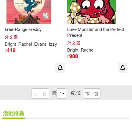
Free-Range Freddy
Love Monster and the Perfect
Present
外文書
外文書
Bright
Rachel
Evans
Izzy
418
Bright
Rachel
$
988
$
第
頁 ⁄
2
上一頁
下一頁
活動推薦