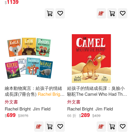
1139
$
Rachel/ Field(4)
展開
瑞秋‧布萊特(4)
出版社
(可複選)
瑞秋．布萊特(4)
Jim (ILT)(3)
Ingram(49)
Chris Chatterton(2)
Hodder&Stoughton(16)
Daniels(2)
繪本動物寓言：給孩子的情緒
給孩子的情緒成長課：臭臉小
成長課(7冊合售)
Rachel
Bright
駱駝The Camel Who Had The
小光點(4)
新雅(4)
展開
7 copy Shrinkwrap
Hump
外文書
外文書
Rachel Bright/ Jim Field (ILT)(2)
Rachel
Bright
Jim Field
Rachel
Bright
Jim Field
HARPERCOLLINS PUBLISHERS
699
289
UK(3)
$
$
3076
66 折
$
$
439
配送方式
(可複選)
A. Catherine/ Wilder(1)
映象國際多媒體股份有限公司(2)