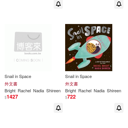
Snail in Space
Snail in Space
外文書
外文書
Bright
Rachel
Nadia
Shireen
Bright
Rachel
Nadia
Shireen
1427
722
$
$