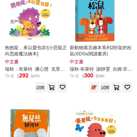
抱抱龍，來以愛包容![小恐龍正
新動物寓言繪本系列2吵架的松
向思維魔法繪本]
鼠(SDGs閱讀書房)
中文書
中文書
瑞秋．布萊特
潘心慧
克里斯·查特頓
瑞秋‧布萊特
謝靜雯
吉姆‧菲爾德（Jim Field）
292
300
79 折
$
$
370
79 折
$
$
380
試閱
試閱