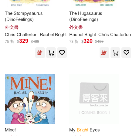
The Stompysaurus
The Hugasaurus
(DinoFeelings)
(DinoFeelings)
外文書
外文書
Chris Chatterton
Rachel
Bright
Rachel
Bright
Chris Chatterton
329
320
75 折
$
$
439
73 折
$
$
439
Mine!
My
Bright
Eyes