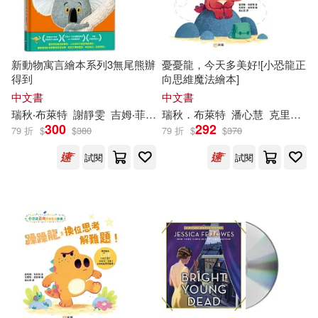
新動物寓言繪本系列3無尾熊辦
憂憂龍，今天多美好![小恐龍正
得到
向思維魔法繪本]
中文書
中文書
瑞秋‧布萊特
謝靜雯
吉姆‧菲爾德（Jim Field）
瑞秋．布萊特
潘心慧
克里斯·查特頓
300
292
79 折
$
$
380
79 折
$
$
370
試閱
試閱