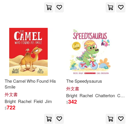
The Camel Who Found His
The Speedysaurus
Smile
外文書
外文書
Bright
Rachel
Chatterton
Chris
342
Bright
Rachel
Field
Jim
$
722
$