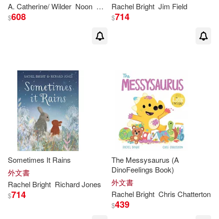
A. Catherine/ Wilder
Noon
Rachel
Rachel
Bright
Jim Field
608
714
$
$
Sometimes It Rains
The Messysaurus (A
DinoFeelings Book)
外文書
外文書
Rachel
Bright
Richard Jones
714
Rachel
Bright
Chris Chatterton
$
439
$