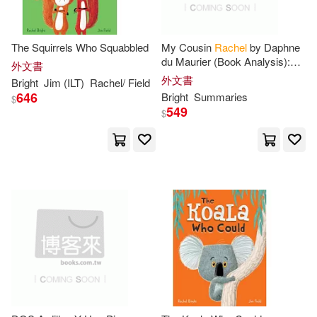
The Squirrels Who Squabbled
My Cousin
Rachel
by Daphne
du Maurier (Book Analysis):
外文書
Detailed Summary, Analysis
外文書
Bright
Jim (ILT)
Rachel
/ Field
and Reading Guide
646
Bright
Summaries
$
549
$