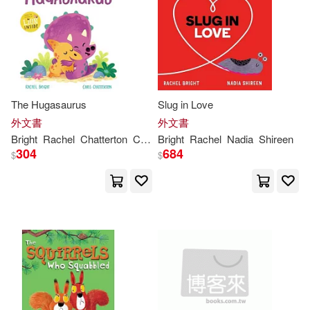
The Hugasaurus
Slug in Love
外文書
外文書
Bright
Rachel
Chatterton
Chris
Bright
Rachel
Nadia
Shireen
304
684
$
$