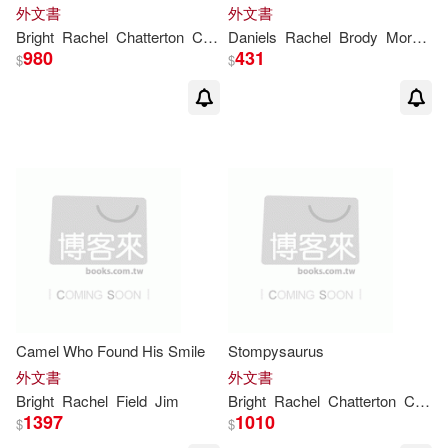
外文書
外文書
Bright
Rachel
Chatterton
Chris
Daniels
Rachel
Brody
Morgan
980
431
$
$
Camel Who Found His Smile
Stompysaurus
外文書
外文書
Bright
Rachel
Field
Jim
Bright
Rachel
Chatterton
Chris
1397
1010
$
$