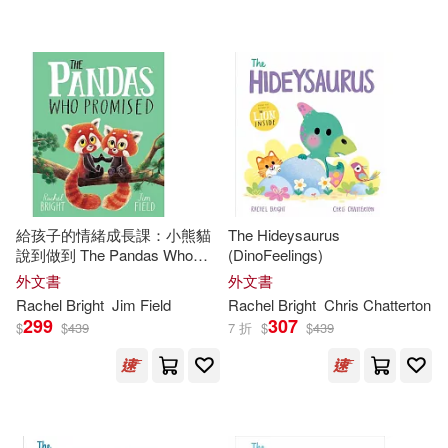
可超商取貨(85)
Burgess(1)
Bussel(1)
Cleis Pr(1)
可海外宅配(85)
Debi (ILT)(1)
Intl Pub Marketing(1)
可港澳店取(73)
Devenish Ford(1)
Merrymakers Distribution(1)
可新加坡店取(73)
Elena Gallo (TRN)(1)
給孩子的情緒成長課：小熊貓
The Hideysaurus
Penguin Group UK(1)
說到做到 The Pandas Who
(DinoFeelings)
可菲律賓店取(73)
Promised
Fellowes(1)
Harvey(1)
外文書
外文書
Samhain Pub Ltd(1)
Rachel
Bright
Jim Field
Rachel
Bright
Chris Chatterton
299
307
$
$
439
7 折
$
$
439
Hugh(1)
James/ Down(1)
上市日期
(可複選)
Simon and Schuster UK Ltd.(1)
Jessica/ Atkins(1)
一個月內上市新品(2)
Walker Books Ltd.(1)