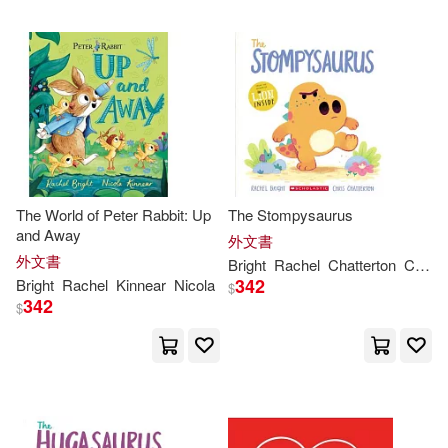
The World of Peter Rabbit: Up
The Stompysaurus
and Away
外文書
外文書
Bright
Rachel
Chatterton
Chris
342
Bright
Rachel
Kinnear
Nicola
$
342
$