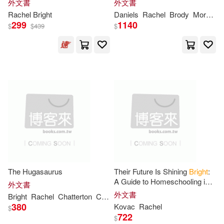
外文書
外文書
Rachel
Bright
Daniels
Rachel
Brody
Morgan
299
1140
$
$
439
$
The Hugasaurus
Their Future Is Shining
Bright
:
A Guide to Homeschooling in
外文書
High School -- And Equipping
外文書
Bright
Rachel
Chatterton
Chris
Your Child for Success and
380
Kovac
Rachel
$
722
$