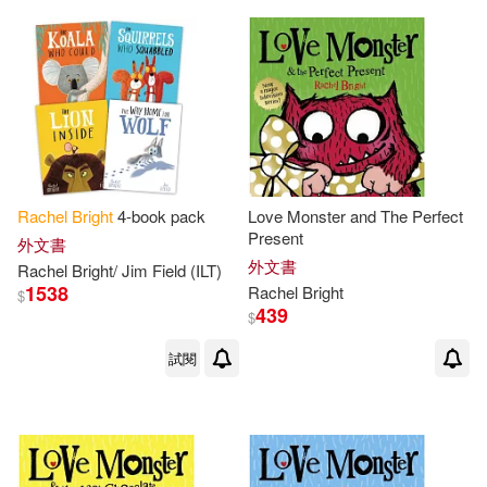
Rachel
Bright
4-book pack
Love Monster and The Perfect
Present
外文書
外文書
Rachel
Bright
/ Jim Field (ILT)
1538
Rachel
Bright
$
439
$
試閱