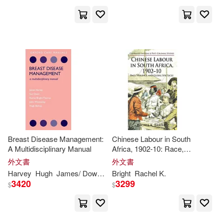
Breast Disease Management:
Chinese Labour in South
A Multidisciplinary Manual
Africa, 1902-10: Race,
Violence, and Global Spectacle
外文書
外文書
Harvey
Hugh
James/ Down
John/ Bishop
Bright
Rachel
Rachel
K.
/ Winstanley
3420
3299
$
$