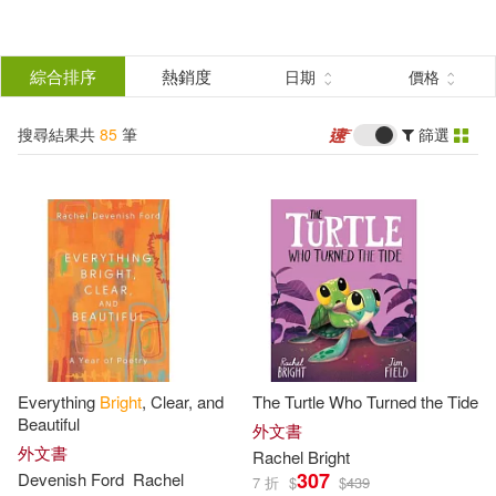
搜
尋
分類
綜合排序
熱銷度
日期
價格
(單選)
結
搜尋結果共
85
筆
篩選
圖書(83)
所有商品(85)
果
影音(2)
篩
選
展開
作者
(可複選)
Everything
Bright
, Clear, and
The Turtle Who Turned the Tide
Bright(43)
Rachel(41)
Beautiful
外文書
外文書
Rachel
Bright
307
Devenish Ford
Rachel
7 折
$
$
439
Rachel Bright(20)