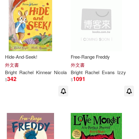
Hide-And-Seek!
Free-Range Freddy
外文書
外文書
Bright
Rachel
Kinnear
Nicola
Bright
Rachel
Evans
Izzy
342
1091
$
$