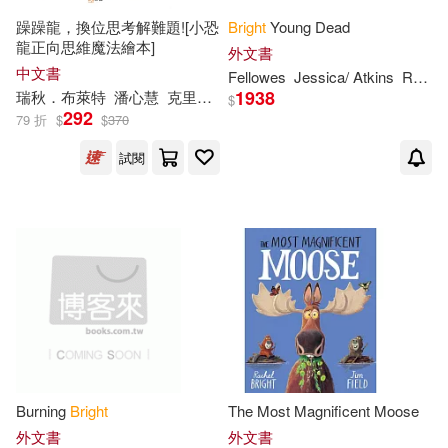
躁躁龍，換位思考解難題![小恐
Bright
Young Dead
龍正向思維魔法繪本]
外文書
中文書
Fellowes
Jessica/ Atkins
Rachel
1938
瑞秋．布萊特
潘心慧
克里斯·查特頓
$
292
79 折
$
$
370
試閱
Burning
Bright
The Most Magnificent Moose
外文書
外文書