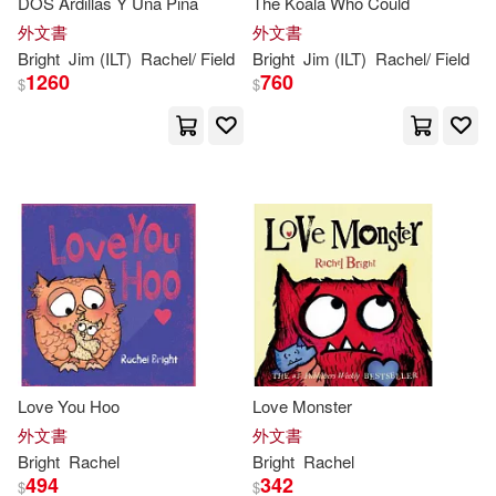
DOS Ardillas Y Una Pina
The Koala Who Could
外文書
外文書
Bright
Jim (ILT)
Rachel
/ Field
Bright
Jim (ILT)
Rachel
/ Field
1260
760
$
$
Love You Hoo
Love Monster
外文書
外文書
Bright
Rachel
Bright
Rachel
494
342
$
$