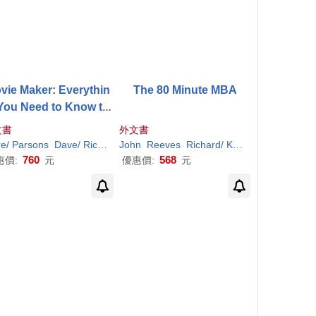
vie Maker: Everythin
The 80 Minute MBA
You Need to Know to
ate Films on Your Ce
文書
外文書
Phone or Digital Came
rd
re/ Parsons
Dave/
Richards
John
Garry (ILT)
Reeves
Grabham
Richard
/ Knell
Suridh/
Reeve
Tim
ra
760
568
惠價:
元
優惠價:
元