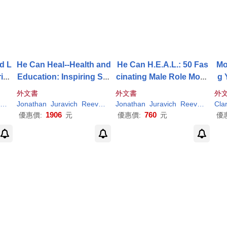
d L
He Can Heal--Health and
He Can H.E.A.L.: 50 Fas
Mo
ries
Education: Inspiring Sto
cinating Male Role Mode
g 
 th
ries of Men Who Change
ls Throughout History W
Cre
外文書
外文書
外
d the World
orking in Health, Educati
ll 
Richard
Jonathan
V.
Chris
Juravich
King
Reeves
Richard
Jonathan
V.
Chris
Juravich
King
Reeves
Richa
Cla
on, Arts, and Literacy
1906
760
優惠價:
元
優惠價:
元
優