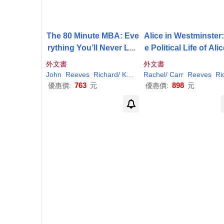
The 80 Minute MBA: Eve
Alice in Westminster
rything You’ll Never Lea
e Political Life of Ali
rn at Business School
acon
外文書
外文書
John
Reeves
Richard
/ Knell
Rachel/ Carr
Reeves
Richar
763
898
優惠價:
元
優惠價:
元