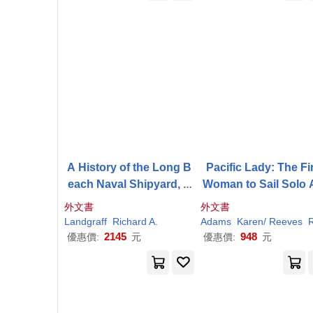
A History of the Long B
Pacific Lady: The Fi
each Naval Shipyard, R
Woman to Sail Solo 
oosevelt Base &
Reeves
oss the World’s Larg
外文書
外文書
Field N.a.s.
Ocean
Landgraff
Richard
A.
Adams
Karen/
Reeves
Richa
2145
948
優惠價:
元
優惠價:
元