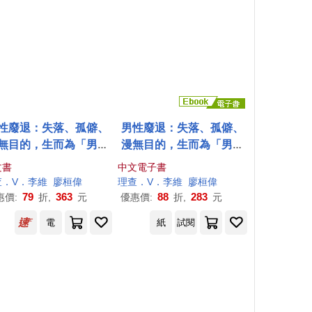
性廢退：失落、孤僻、
男性廢退：失落、孤僻、
無目的，生而為「男」
漫無目的，生而為「男」
很抱歉?苦苦掙扎的男性
我很抱歉?苦苦掙扎的男性
文書
中文電子書
困境，我們能怎麼做。
困境，我們能怎麼做。 (電
查．V．李維
Reeve
Richard
廖桓偉
理查．V．李維
廖桓偉
子書)
79
363
88
283
惠價:
折,
元
優惠價:
折,
元
電
紙
試閱