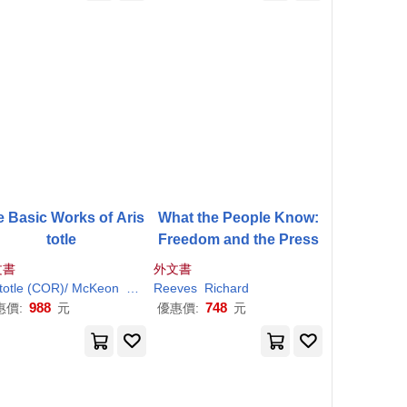
e Basic Works of Aris
What the People Know:
totle
Freedom and the Press
文書
外文書
stotle (COR)/ McKeon
C. D. C. (INT)
Reeves
Richard
Richard
(EDT)/
Reeve
988
748
惠價:
元
優惠價:
元