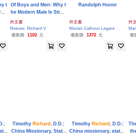
y t
Of Boys and Men: Why t
Randolph Honor
rug
he Modern Male Is Strug
, an
gling, Why It Matters, an
外文書
外文書
外
It
d What to Do about It
Reeves
Richard
V.
Marian Calhoun Legare
Reeves
Mar
1102
1372
優惠價:
元
優惠價:
元
優
D.:
Timothy
Richard
, D.D.:
Timothy
Richard
, D.D.:
The
ate
China Missionary, State
China missionary, states
th