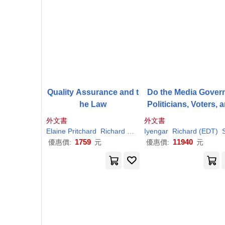
Quality Assurance and t
Do the Media Gover
he Law
Politicians, Voters, 
Reporters in Ameri
外文書
外文書
Elaine Pritchard
Richard
Reeves
Iyengar
Richard
(EDT)
Shanto (E
1759
11940
優惠價:
元
優惠價:
元