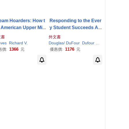
eam Hoarders: How t
Responding to the Ever
 American Upper Mid
y Student Succeeds AC
 Class Is Leaving Eve
T with the Plc at Work (T
文書
外文書
one Else in the Dust,
m) Process: (integrating
ves
Richard
V.
Douglas/ DuFour
Dufour
Jon (FRW)
Rebe
y That Is a Problem,
Essa and Professional L
1366
1176
惠價:
元
優惠價:
元
d What to Do about It
earning Communities)