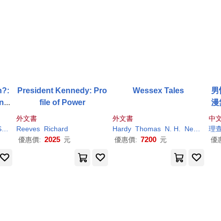
n?:
President Kennedy: Pro
Wessex Tales
男
and
file of Power
漫
ca
我
外文書
外文書
中
DT)/
Reeves
Reeves
Richard
Hardy
Thomas
N. H.
Nemesvari
理
2025
7200
優惠價:
元
優惠價:
元
優