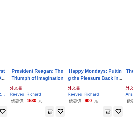
rst
President Reagan: The
Happy Mondays: Puttin
Th
Acr
Triumph of Imagination
g the Pleasure Back Into
est
Work
外文書
外文書
外
rd
Reeves
(FRW)
Richard
Sharon Sites/ Coates
Reeves
Richard
Ari
1530
900
優惠價:
元
優惠價:
元
優