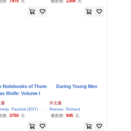
7975
2309
惠價:
元
優惠價:
元
e Notebooks of Thom
Daring Young Men
as Wolfe: Volume I
文書
外文書
nedy
S. (EDT)/
Paschal (EDT)
Reeves
Richard
Reeves
S. (EDT)/
Richard
Reeves
3750
945
惠價:
元
優惠價:
元