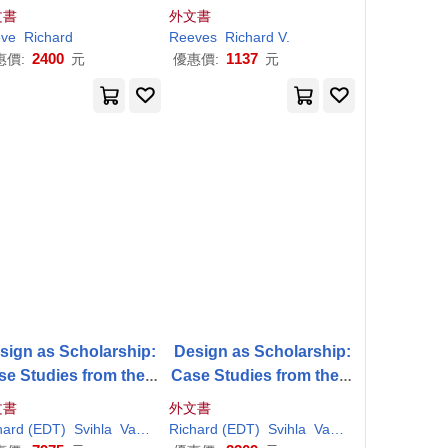
Rider Haggard
dle Class Is Leaving Eve
文書
外文書
ryone Else in the Dust,
ve
Richard
Reeves
Richard
V.
Why That Is a Problem,
2400
1137
惠價:
元
優惠價:
元
and What to Do About It
sign as Scholarship:
Design as Scholarship:
se Studies from the L
Case Studies from the L
earning Sciences
earning Sciences
文書
外文書
hard
(EDT)
Svihla
Vanessa (EDT)/
Richard
(EDT)
Reeve
Svihla
Vanessa (EDT)/
Ree