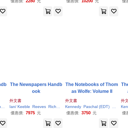
2280
10200
優惠價:
元
優惠價:
元
優
ndb
The Newspapers Handb
The Notebooks of Thom
Th
ook
as Wolfe: Volume II
外文書
外文書
外
ds
d
Lance
Ian/ Keeble
Reeves
Richard
Lance
Kennedy
Paschal (EDT)
Richard
Ken
7975
3750
優惠價:
元
優惠價:
元
優