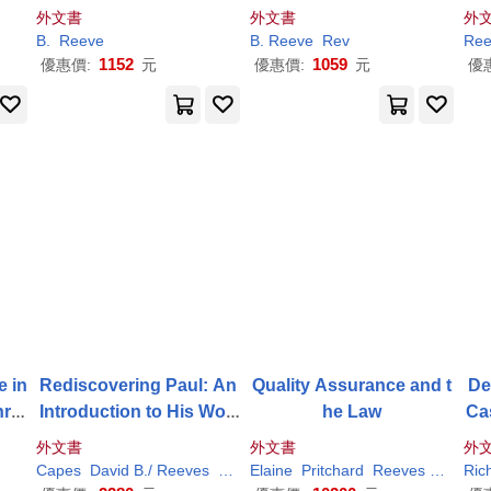
r
sman and Reformer
man and reformer
外文書
外文書
外
Hyeon
B.
Reeve
B.
Reeve
Rev
Ree
1152
1059
優惠價:
元
優惠價:
元
優
e in
Rediscovering Paul: An
Quality Assurance and t
De
nry
Introduction to His Worl
he Law
Ca
d, Letters and Theology
外文書
外文書
外
Capes
David B./
Reeves
E. Randolph
Elaine
Pritchard
Rodney/
Reeves
Richards
Richard
Ric