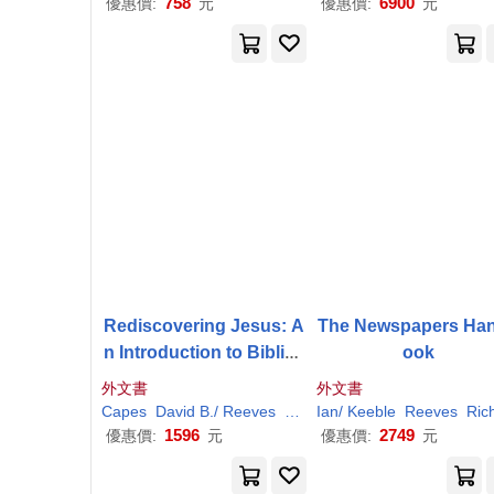
758
6900
優惠價:
元
優惠價:
元
Rediscovering Jesus: A
The Newspapers Ha
n Introduction to Biblica
ook
l, Religious and Cultural
外文書
外文書
Perspectives on Christ
Capes
David B./
Reeves
E. Randolph
Ian/ Keeble
Rodney/
Reeves
Richar
Richar
1596
2749
優惠價:
元
優惠價:
元