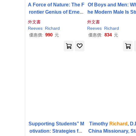
A Force of Nature: The F
Of Boys and Men: Wh
rontier Genius of Ernest
he Modern Male Is St
Rutherford
gling, Why It Matters
外文書
外文書
d What to Do about 
Reeves
Richard
Reeves
Richard
990
834
優惠價:
元
優惠價:
元
Supporting Students’’ M
Timothy
Richard
, D.
otivation: Strategies for
China Missionary, St