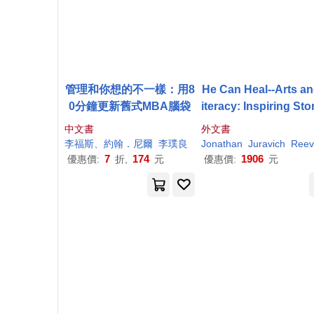
管理和你想的不一樣：用8
He Can Heal--Arts an
0分鐘更新舊式MBA腦袋
iteracy: Inspiring Sto
of Men Who Changed
中文書
外文書
e World
李福斯、約翰．尼爾
李璞良
Jonathan
Juravich
Reeves
7
174
1906
優惠價:
折,
元
優惠價:
元