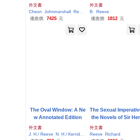
Success
sman and Reforme
外文書
外文書
Cheon
Johnmarshall
Reeve
Richard
B.
Reeve
M.
Ryan
Sung 
7425
1812
優惠價:
元
優惠價:
元
The Oval Window: A Ne
The Sexual Imperativ
w Annotated Edition
the Novels of Sir He
Rider Haggard
外文書
外文書
J. H./
Reeve
N. H./ Kerridge
Prynne
Reeve
Richard
Richard