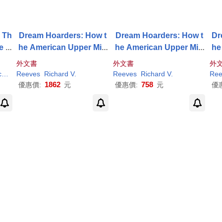
: Th
Dream Hoarders: How t
Dream Hoarders: How t
Dr
ce B
he American Upper Mid
he American Upper Mid
he
dle Class Is Leaving Eve
dle Class Is Leaving Eve
dle
外文書
外文書
外
ryone Else in the Dust,
ryone Else in the Dust,
ry
d
(CON)
Reeves
Richard
V.
Reeves
Richard
V.
Ree
Why That Is a Problem,
Why That Is a Problem,
Wh
1862
758
優惠價:
元
優惠價:
元
優
and What to Do
and What to Do about It
an