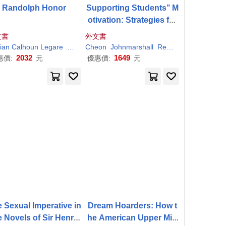
Randolph Honor
Supporting Students’’ M
otivation: Strategies for
Success
文書
外文書
ian Calhoun Legare
Richard
Hooker
Wilmer
Reeves
Cheon
Richard
Johnmarshall
Hooker
Wilmer
Reeve
Richard
M.
R
2032
1649
惠價:
元
優惠價:
元
 Sexual Imperative in
Dream Hoarders: How t
e Novels of Sir Henry
he American Upper Mid