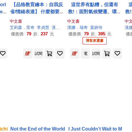
orl
【品格教育繪本：自我反
這世界有點糟，但還有
e F
省/情緒表達】 什麼都要管
救!：面對氣候變遷、環境
救
ild
的鴨霸王: 你們都要聽我
汙染、物種滅絕，用數據
汙
中文書
中文書
中
et
的! (Duck Says Don’t)
打敗末日宿命，從七個永
打
艾莉森．里奇
李貞慧
漢娜．喬治（
漢娜．瑞奇
Hannah
葉妍伶
George）
漢
續關鍵點啟動「對地球
79
237
79
395
優惠價:
折,
元
優惠價:
折,
元
優
好」的行動
博客來選書
試閱
電
試閱
tchi
Not the End of the World
I Just Couldn’t Wait to M