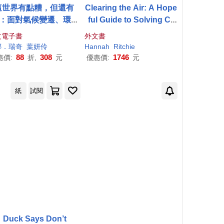
這世界有點糟，但還有
Clearing the Air: A Hope
!：面對氣候變遷、環境
ful Guide to Solving Cli
染、物種滅絕，用數據
mate Change in 50 Ques
文電子書
外文書
敗末日宿命，從七個永
tions and Answers
娜．瑞奇
葉妍伶
Hannah
Ritchie
續關鍵點啟動「對地球
88
308
1746
惠價:
折,
元
優惠價:
元
好」的行動 (電子書)
紙
試閱
Duck Says Don’t