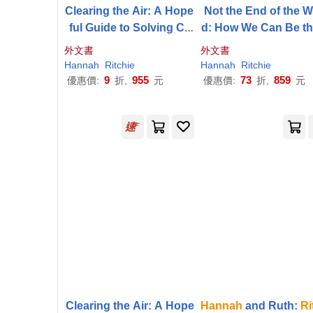
Clearing the Air: A Hope
Not the End of the W
ful Guide to Solving Cli
d: How We Can Be th
mate Change in 50 Ques
irst Generation to Bu
外文書
外文書
tions and Answers
a Sustainable Plan
Hannah
Ritchie
Hannah
Ritchie
9
955
73
859
優惠價:
折,
元
優惠價:
折,
元
Clearing the Air: A Hope
Hannah
and Ruth:
Ri