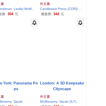
文書
外文書
melman
cMenemy
Leslie/
McMenemy
Sarah
(ILT)
Candlewick Press (COR)/
McMenemy
Sara
304
342
惠價:
元
優惠價:
元
w York: Panorama Po
London: A 3D Keepsake
ps
Cityscape
文書
外文書
Menemy
(ILT)
Sarah
McMenemy
Sarah
(ILT)