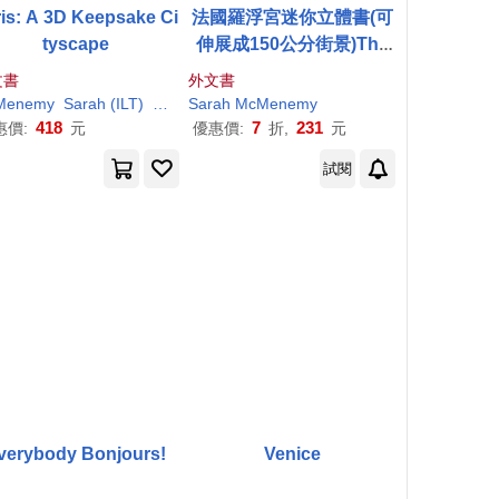
is: A 3D Keepsake Ci
法國羅浮宮迷你立體書(可
tyscape
伸展成150公分街景)The
Louvre: A Three-Dimens
文書
外文書
ional Expanding Museu
Menemy
Sarah
(ILT)
Sarah
Sarah
/
McMenemy
McMenemy
m Guide
418
7
231
惠價:
元
優惠價:
折,
元
試閱
verybody Bonjours!
Venice