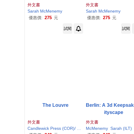
on, D.C.: A Three-Dimen
n Expanding 3-D Cit
外文書
外文書
sional Expanding City S
yline
Sarah
McMenemy
Sarah
McMenemy
kyline
275
275
優惠價:
元
優惠價:
元
試閱
試閱
The Louvre
Berlin: A 3d Keepsa
ityscape
外文書
外文書
Candlewick Press (COR)/
McMenemy
McMenemy
Sarah
Sarah
(ILT)
(ILT)