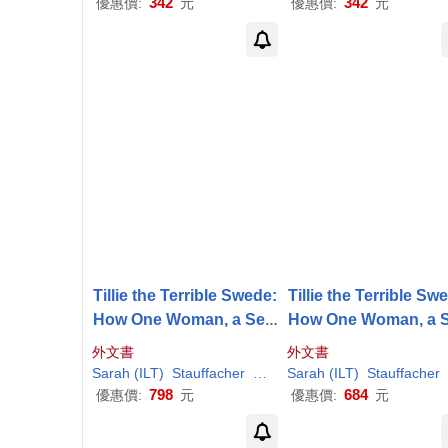
342
342
優惠價:
元
優惠價:
元
Tillie the Terrible Swede:
Tillie the Terrible Sw
How One Woman, a Sew
How One Woman, a 
ing Needle, and a Bicycl
ing Needle, and a Bic
外文書
外文書
e Changed History
e Changed Histor
Sarah
(ILT)
Stauffacher
Sue/
McMenemy
Sarah
(ILT)
Stauffacher
798
684
優惠價:
元
優惠價:
元