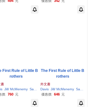
494
342
惠價:
元
優惠價:
元
 First Rule of Little B
The First Rule of Little B
rothers
rothers
文書
外文書
is
(ILT)
Jill/
McMenemy
Sarah
(ILT)
Davis
Jill/
McMenemy
Sarah
(ILT)
760
646
惠價:
元
優惠價:
元