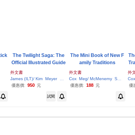
ick
The Twilight Saga: The
The Mini Book of New F
Th
Official Illustrated Guide
amily Traditions
Tr
e 
外文書
外文書
外
James (ILT)/ Kim
Meyer
Rebecca (ILT)/ Carey
Cox
Meg/
McMenemy
Sarah
(ILT)
Sarah
(ILT
Ste
Co
950
188
優惠價:
元
優惠價:
元
優
試閱