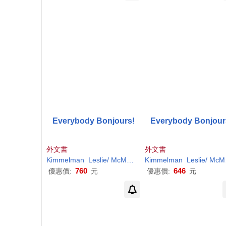
Everybody Bonjours!
Everybody Bonjour
外文書
外文書
Kimmelman
Leslie/
McMenemy
Kimmelman
Sarah
(ILT)
Leslie/
McMenemy
760
646
優惠價:
元
優惠價:
元