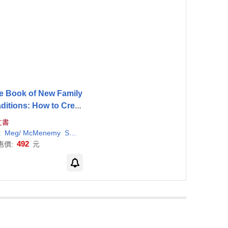
e Book of New Family
aditions: How to Creat
Great Rituals for Holid
文書
ays and Everyday
)
phenie/ Bradley
x
Meg/
McMenemy
Young (ILT)/
Sarah
(ILT)
McMenemy
492
惠價:
元