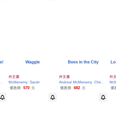
s!
Waggle
Bees in the City
Lo
外文書
外文書
外
McMenemy
Sarah
(ILT)
Sarah
Andrea/
McMenemy
Cheng
Sara
Mc
570
682
優惠價:
元
優惠價:
元
優