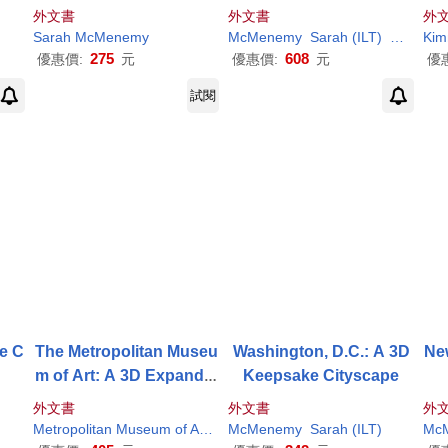
y Sk
anding Pocket Guide
外文書
外文書
外
Sarah
McMenemy
McMenemy
Sarah
(ILT)
Sarah
Kim
/
M
275
608
優惠價:
元
優惠價:
元
優
試閱
ke C
The Metropolitan Museu
Washington, D.C.: A 3D
Ne
m of Art: A 3D Expandin
Keepsake Cityscape
g Pocket Guide
外文書
外文書
外
Metropolitan Museum of Art (New York
McMenemy
N. Y.)/
Sarah
McMenemy
(ILT)
Sarah
Mc