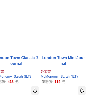
ndon Town Classic J
London Town Mini Jour
ournal
nal
文書
外文書
h
Menemy
(ILT)
Sarah
(ILT)
McMenemy
Sarah
(ILT)
418
114
惠價:
元
優惠價:
元