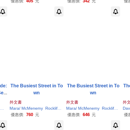
405
342
優惠價:
元
優惠價:
元
優
ede:
The Busiest Street in To
The Busiest Street in To
The
Sew
wn
wn
ycl
外文書
外文書
外
y
Sue/
McMenemy
Mara/
McMenemy
Rockliff
Sarah
Mara/
(ILT)
McMenemy
Rockliff
Sarah
Dav
760
646
優惠價:
元
優惠價:
元
優