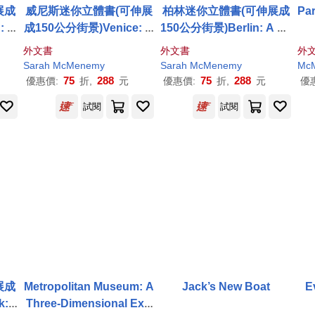
展成
威尼斯迷你立體書(可伸展
柏林迷你立體書(可伸展成
Par
: A
成150公分街景)Venice: A
150公分街景)Berlin: A Th
Exp
Three-Dimensional Exp
ree-Dimensional Expan
外文書
外文書
外
e
anding City Guide
ding City Skyline
Sarah
McMenemy
Sarah
McMenemy
Mc
75
288
75
288
優惠價:
折,
元
優惠價:
折,
元
優
試閱
試閱
展成
Metropolitan Museum: A
Jack’s New Boat
E
: a
Three-Dimensional Exp