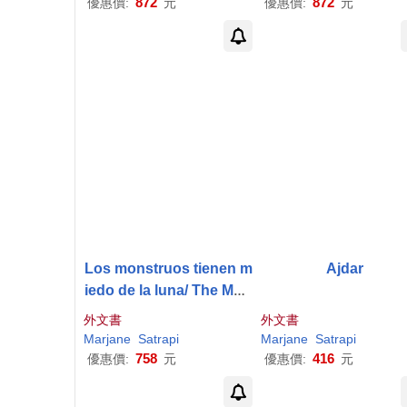
872
872
優惠價:
元
優惠價:
元
Los monstruos tienen m
Ajdar
iedo de la luna/ The Mon
sters are Afraid of the M
外文書
外文書
oon
Marjane
Satrapi
Marjane
Satrapi
758
416
優惠價:
元
優惠價:
元