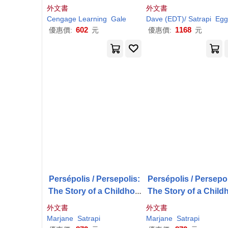
s: The Story of a Childh
外文書
外文書
ood"
Cengage Learning
Gale
Dave (EDT)/
Satrapi
Eggers
602
1168
優惠價:
元
優惠價:
元
Persépolis / Persepolis:
Persépolis / Persepol
The Story of a Childhoo
The Story of a Child
d
d
外文書
外文書
Marjane
Satrapi
Marjane
Satrapi