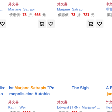
外文書
外文書
中
Jesse (CON)
Marjane
Satrapi
Marjane
(INT)/ Nathan
Marjane
Satrapi
瑪
73
665
73
721
優惠價:
折,
元
優惠價:
折,
元
優
is:
Ist
Marjane
Satrapis
"Pe
The Sigh
A 
hoo
rsepolis eine Autobiogr
ja
afie? Mittel und Art des
外文書
外文書
外
Erzählens im Medium C
Katrin
Wei
Edward (TRN)
Marjane
/ Gauvin
Hea
S
omic