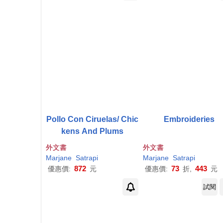
Pollo Con Ciruelas/ Chic
Embroideries
kens And Plums
外文書
外文書
Marjane
Satrapi
Marjane
Satrapi
872
73
443
優惠價:
元
優惠價:
折,
元
試閱