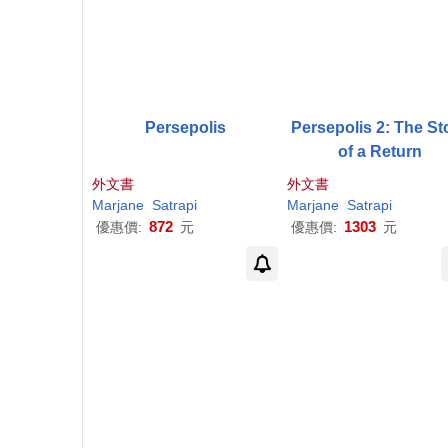
Persepolis
Persepolis 2: The St
of a Return
外文書
外文書
Marjane
Satrapi
Marjane
Satrapi
872
1303
優惠價:
元
優惠價:
元