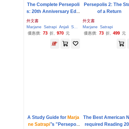
The Complete Persepoli
Persepolis 2: The St
s: 20th Anniversary Editi
of a Return
on
外文書
外文書
Marjane
Satrapi
Anjali
Singh
Marjane
Satrapi
73
970
73
499
優惠價:
折,
元
優惠價:
折,
元
A Study Guide for
Marja
The Best American 
ne
Satrapi
’’s "Persepoli
required Reading 2