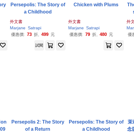
ory
Persepolis: The Story of
Chicken with Plums
Th
a Childhood
外文書
外文書
外
Marjane
Satrapi
Marjane
Satrapi
Mar
73
499
79
480
優惠價:
折,
元
優惠價:
折,
元
優
試閱
Non
Persepolis 2: The Story
Persepolis: The Story of
茉
009
of a Return
a Childhood
念