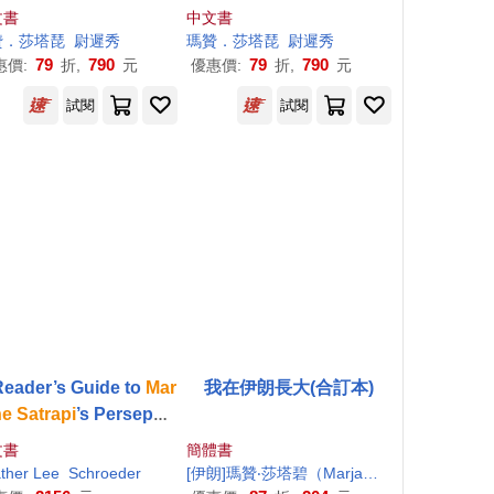
收藏書衣)
文書
中文書
贊．莎塔琵
尉遲秀
瑪贊．莎塔琵
尉遲秀
79
790
79
790
惠價:
折,
元
優惠價:
折,
元
試閱
試閱
Reader’s Guide to
Mar
我在伊朗長大(合訂本)
ne
Satrapi
’s Persepoli
s
文書
簡體書
ther Lee
atrapi
Schroeder
[伊朗]瑪贊‧莎塔碧（
Marjane
Satrapi
）
馬愛