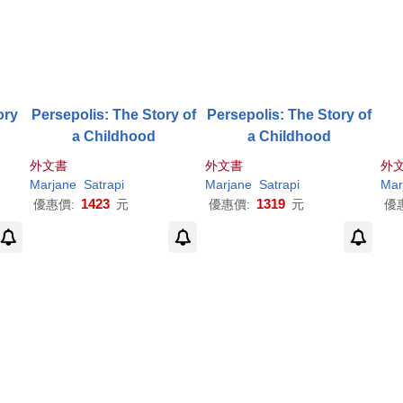
ory
Persepolis: The Story of
Persepolis: The Story of
a Childhood
a Childhood
外文書
外文書
外
Marjane
Satrapi
Marjane
Satrapi
Mar
1423
1319
優惠價:
元
優惠價:
元
優