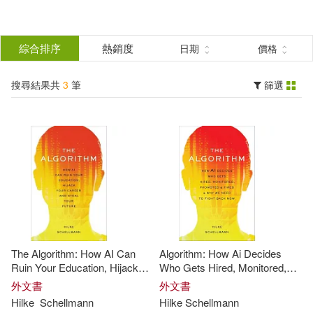
搜
尋
分類
綜合排序
熱銷度
日期
價格
(單選)
結
搜尋結果共
3
筆
篩選
圖書(3)
所有商品(3)
果
展開
篩
選
作者
(可複選)
Hilke(2)
Schellmann(2)
The Algorithm: How AI Can
Algorithm: How Ai Decides
Hilke Schellmann(1)
Ruin Your Education, Hijack
Who Gets Hired, Monitored,
Your Career, and Steal Your
Promoted, and Fired and Why
外文書
外文書
Future
We Need to Fight Back Now
Hilke
Schellmann
Hilke
Schellmann