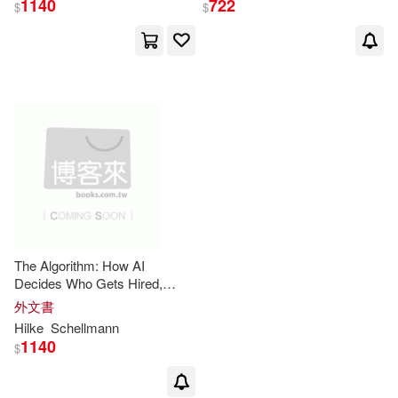
1140
722
$
$
出版社
(可複選)
Ingram(2)
Hachette Book Group(1)
配送方式
(可複選)
可超商取貨(3)
可海外宅配(3)
The Algorithm: How AI
Decides Who Gets Hired,
Monitored, Promoted, and
外文書
可港澳店取(3)
Fired and Why We Need to
Hilke
Schellmann
Fight Back Now
1140
$
可新加坡店取(3)