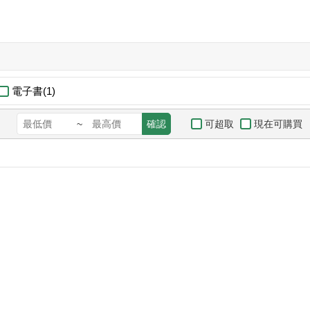
電子書(1)
可超取
現在可購買
~
確認