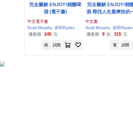
完全圖解 ENJOY!精釀啤
完全圖解 ENJOY!精
酒 (電子書)
酒 尋找人生最爽快的
中文電子書
中文書
Scott
Murphy
岩田
Ryoko
黛西
Scott
Murphy
岩田
Ryoko
245
9
315
優惠價:
元
優惠價:
折,
元
紙
試閱
電
試閱