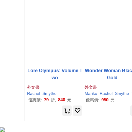
Lore Olympus: Volume T
Wonder Woman Blac
wo
Gold
外文書
外文書
Rachel
Smythe
Mariko
Rachel
Smythe
T
79
840
950
優惠價:
折,
元
優惠價:
元