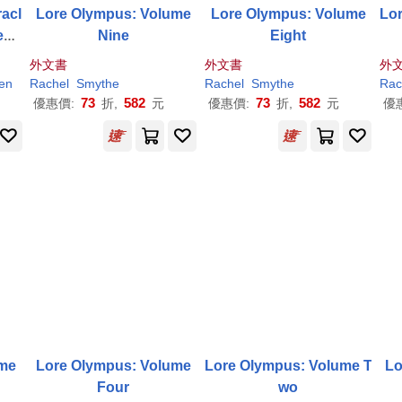
acl
Lore Olympus: Volume
Lore Olympus: Volume
Lo
eck
Nine
Eight
外文書
外文書
外
en
Rachel
Smythe
Rachel
Smythe
Rac
73
582
73
582
優惠價:
折,
元
優惠價:
折,
元
優
ume
Lore Olympus: Volume
Lore Olympus: Volume T
Lo
Four
wo