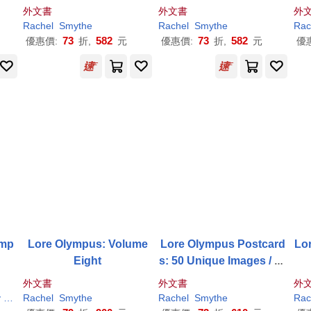
外文書
外文書
外
Rachel
Smythe
Rachel
Smythe
Rac
73
582
73
582
優惠價:
折,
元
優惠價:
折,
元
優
ymp
Lore Olympus: Volume
Lore Olympus Postcard
Lor
Eight
s: 50 Unique Images / 10
0 Postcards
外文書
外文書
外
y
Moutsopoulos
Rachel
Smythe
Rachel
Smythe
Rachel
Smythe
Rac