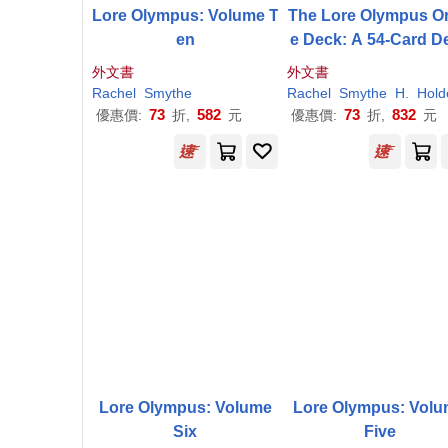
Lore Olympus: Volume T
The Lore Olympus Or
en
e Deck: A 54-Card D
and Guidebook
外文書
外文書
Rachel
Smythe
Rachel
Smythe
H.
Hold
73
582
73
832
優惠價:
折,
元
優惠價:
折,
元
Lore Olympus: Volume
Lore Olympus: Vol
Six
Five