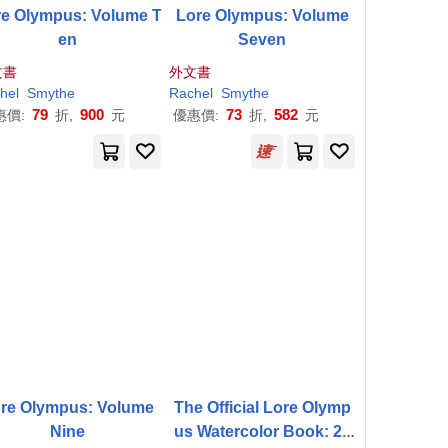
re Olympus: Volume T
Lore Olympus: Volume
en
Seven
文書
外文書
hel
Smythe
Rachel
Smythe
79
900
73
582
惠價:
折,
元
優惠價:
折,
元
re Olympus: Volume
The Official Lore Olymp
Nine
us Watercolor Book: 20