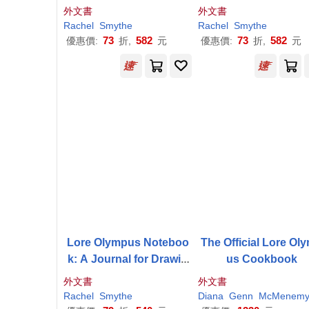
外文書
外文書
Rachel
Smythe
Rachel
Smythe
73
582
73
582
優惠價:
折,
元
優惠價:
折,
元
Lore Olympus Noteboo
The Official Lore Ol
k: A Journal for Drawin
us Cookbook
g, Coloring, Writing, and
外文書
外文書
More
Rachel
Smythe
Diana
Genn
McMenem