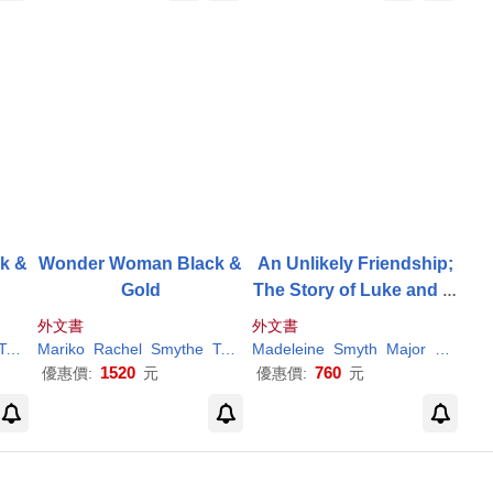
k &
Wonder Woman Black &
An Unlikely Friendship;
Gold
The Story of Luke and Ti
a
外文書
外文書
amaki
Mariko
Tillie
Rachel
Walden
Smythe
Tamaki
Madeleine
Tillie
Walden
Smyth
Major
Rachel
1520
760
優惠價:
元
優惠價:
元