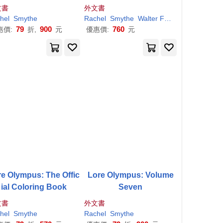
Simple Watercolor Less
文書
外文書
ons Inspired by the #1 N
hel
Smythe
Rachel
Smythe
Walter Foster Creative Team
ew York Times Bestselli
79
900
760
惠價:
折,
元
優惠價:
元
ng Series and Webtoon
Phenomenon --
e Olympus: The Offic
Lore Olympus: Volume
ial Coloring Book
Seven
文書
外文書
hel
Smythe
Rachel
Smythe