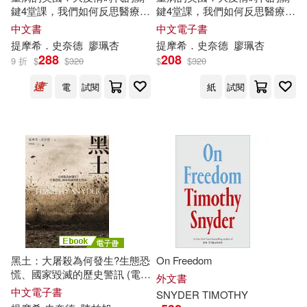
鍵4堂課，我們如何反思醫療、
鍵4堂課，我們如何反思醫療、
人權與自由
人權與自由 (電子書)
中文書
中文電子書
提摩希．史奈德
廖珮杏
提摩希．史奈德
廖珮杏
288
208
9 折
$
$
320
$
$
320
電
試閱
紙
試閱
黑土：大屠殺為何發生?生態恐
On Freedom
慌、國家毀滅的歷史警訊 (電子
外文書
書)
中文電子書
SNYDER
TIMOTHY