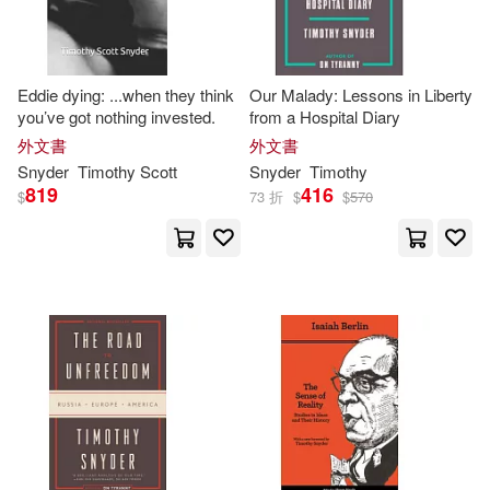
Antonia (TRN)/ Snyder(1)
Eddie dying: ...when they think
Our Malady: Lessons in Liberty
you’ve got nothing invested.
from a Hospital Diary
Berlin(1)
Bookhabits(1)
外文書
外文書
Snyder
Timothy
Scott
Snyder
Timothy
Charlotte (EDT)/ Snyder(1)
819
416
$
73 折
$
$
570
Coons(1)
Czapski(1)
Dahlia (TRN)/ Thompson(1)
Diane Nemec (TRN)/ Snyder(1)
Fabian/ Snyder(1)
Gray(1)