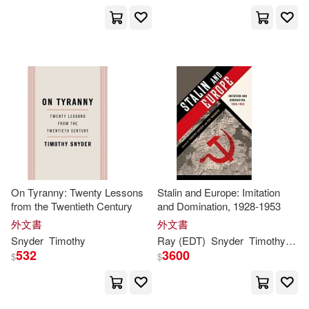
Roche(1)
SNYDER TIMOTHY(1)
Scott/ Green(1)
Scott/ Nicieza(1)
On Tyranny: Twenty Lessons
Stalin and Europe: Imitation
Timothy (EDT)(1)
from the Twentieth Century
and Domination, 1928-1953
外文書
外文書
Snyder
Timothy
Ray (EDT)
Snyder
Timothy
(EDT
Timothy (EDT)/ Alcaraz(1)
532
3600
$
$
Timothy (EDT)/ Younger(1)