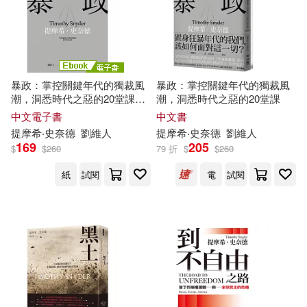
暴政：掌控關鍵年代的獨裁風
暴政：掌控關鍵年代的獨裁風
潮，洞悉時代之惡的20堂課
潮，洞悉時代之惡的20堂課
(電子書)
中文電子書
中文書
提摩希‧史奈德
劉維人
提摩希‧史奈德
劉維人
169
205
$
$
260
79 折
$
$
260
紙
試閱
電
試閱