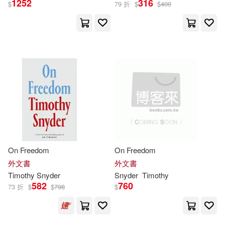
1252
316
$
79 折
$
$
400
Ralph (NRT)(5)
展開
Timothy Snyder(5)
出版社
(可複選)
提摩希‧史奈德(5)
Judt(4)
Ingram(51)
聯經出版公司(9)
Tony/ Snyder(4)
衛城出版(6)
Timothy/ Cosham(3)
On Freedom
On Freedom
Random House(4)
展開
外文書
外文書
Timothy
Snyder
Snyder
Timothy
Andreas(2)
582
760
73 折
$
$
798
$
Yale Univ Pr(3)
配送方式
(可複選)
Edward P. (EDT)/ Christner(2)
Blackstone Audio Inc(2)