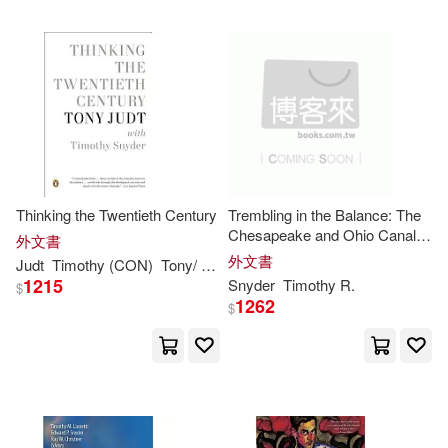
Timothy (FRW)/ Beck(1)
Timothy (INT)(1)
Timothy (NA)(1)
Timothy A.(1)
Thinking the Twentieth Century
Trembling in the Balance: The
Chesapeake and Ohio Canal
外文書
During the Civil War
外文書
Judt
Timothy
(CON)
Tony/
Snyder
Timothy A./ Snyder(1)
1215
Snyder
Timothy
R.
$
1262
$
Timothy E.(1)
Timothy K.(1)
Timothy/ Bramhall(1)