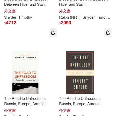
Between Hitler and Stalin
Hitler and Stalin
外文書
外文書
Snyder
Timothy
Ralph (NRT)
Snyder
Timothy
/ 
4712
2090
$
$
The Road to Unfreedom:
The Road to Unfreedom:
Russia, Europe, America
Russia, Europe, America
外文書
外文書