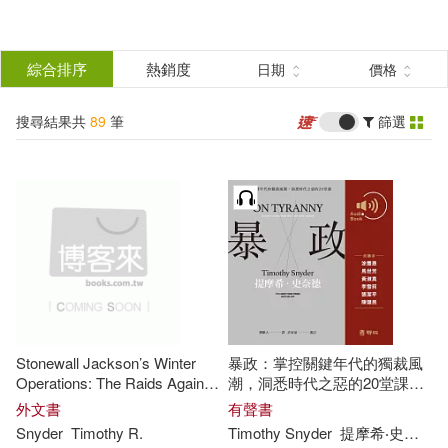
搜
尋
分類
綜合排序
熱銷度
日期
價格
(單選)
結
搜尋結果共
89
筆
篩選
圖書(80)
所有商品(89)
果
電子書(8)
有聲書(1)
篩
選
展開
作者
(可複選)
Stonewall Jackson’s Winter
暴政：掌控關鍵年代的獨裁風
Snyder(49)
Timothy(36)
Operations: The Raids Against
潮，洞悉時代之惡的20堂課
the C&o Canal and the Bath-
(有聲書)
外文書
有聲書
Romney Campaign, December
Snyder
Timothy
R.
Timothy
Snyder
提摩希‧史奈德
提摩希．史奈德(12)
1861 to February 1862