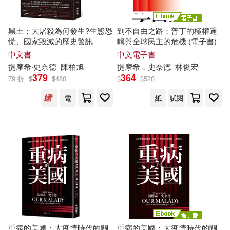
黑土：大屠殺為何發生?生態恐
到不自由之路：普丁的極權邏
慌、國家毀滅的歷史警訊
輯與全球民主的危機 (電子書)
中文書
中文電子書
提摩希‧史奈德
陳柏旭
提摩希．史奈德
林俊宏
379
364
79 折
$
$
480
$
$
520
電
紙
試閱
重病的美國：大疫情時代的關
重病的美國：大疫情時代的關