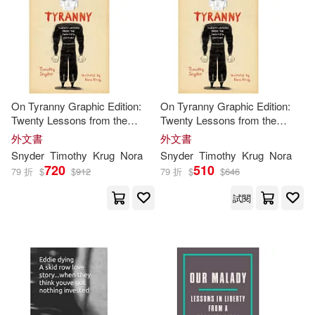
Timothy (FRW)(2)
Springer Verlag(1)
電子書
(可複選)
Timothy M. (EDT)/ Snyder(2)
Taylor & Francis Asia Pacific(1)
適合手機平板閱讀(8)
Timothy R.(2)
On Tyranny Graphic Edition:
On Tyranny Graphic Edition:
Textstream(1)
Twenty Lessons from the
Twenty Lessons from the
Twentieth Century
Twentieth Century
Timothy Scott(2)
外文書
外文書
其他
(可複選)
南京大學出版社(1)
Snyder
Timothy
Krug
Nora
Snyder
Timothy
Krug
Nora
720
510
79 折
$
$
912
79 折
$
$
646
東尼．賈德(2)
現在可購買商品(43)
試閱
(美)蒂莫西•斯奈德(1)
作者/演唱/譯/編/繪(26)
Agnes (EDT)/ Schallié(1)
價格
-
範圍
Andrea(1)