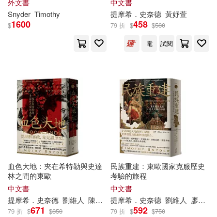
外文書
中文書
Snyder
Timothy
提摩希．史奈德
黃妤萱
1600
458
$
79 折
$
$
580
電
試閱
血色大地：夾在希特勒與史達
民族重建：東歐國家克服歷史
林之間的東歐
考驗的旅程
中文書
中文書
提摩希．史奈德
劉維人
陳榮彬
提摩希．史奈德
劉維人
廖珮杏
671
592
79 折
$
$
850
79 折
$
$
750