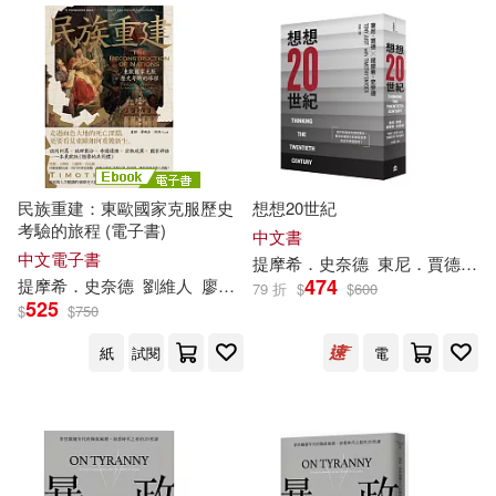
民族重建：東歐國家克服歷史
想想20世紀
考驗的旅程 (電子書)
中文書
中文電子書
提摩希．史奈德
東尼．賈德
非
474
提摩希．史奈德
劉維人
廖珮杏
盧靜
79 折
$
$
600
525
$
$
750
紙
試閱
電