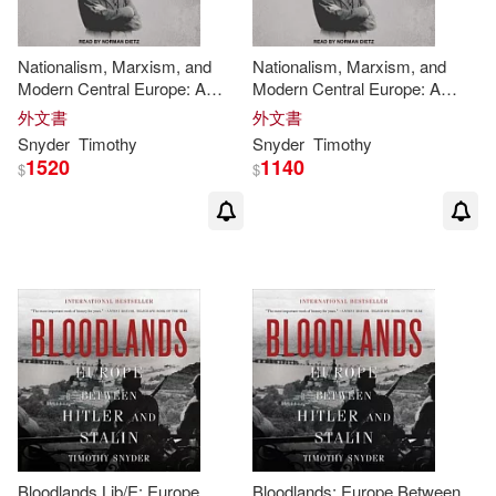
Nationalism, Marxism, and
Nationalism, Marxism, and
Modern Central Europe: A
Modern Central Europe: A
Biography of Kazimierz Kelles-
Biography of Kazimierz Kelles-
外文書
外文書
Krauz, 1872-1905
Krauz, 1872-1905
Snyder
Timothy
Snyder
Timothy
1520
1140
$
$
Bloodlands Lib/E: Europe
Bloodlands: Europe Between