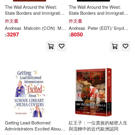
The Wall Around the West:
The Wall Around the West:
State Borders and Immigration
State Borders and Immigration
Controls in North America and
Controls in North America and
外文書
外文書
Europe
Europe
Andreas
Malcolm (CON)
Maria-elena (CON)/ Anderson
Andreas
Peter (EDT)/
Snyder
Peter (
Ti
3297
8050
$
$
Getting Lead-Bottomed
紅王子：一位貴族的秘密人生
Administrators Excited About
與流轉中的近代歐洲認同
School Library Media Centers