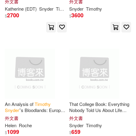
外文書
外文書
Lois (EDT)/ Quill(1)
Krauz, 1872-1905
Katherine (EDT)
Snyder
Timothy
Snyder
(EDT)/ Younger
Timothy
2700
3600
$
$
M.D. (EDT)(1)
Malcolm (CON)(1)
Maria-elena (CON)/ Anderson(1)
Mark (NRT)(1)
Martinovich(1)
An Analysis of
Timothy
That College Book: Everything
Snyder
’’s Bloodlands: Europe
Nobody Told Us About Life
Pasqual (ILT)(1)
Between Hitler and Stalin
After High School
外文書
外文書
Helen
Roche
Snyder
Timothy
1099
659
$
$
Patrick (INT)/ Snyder(1)