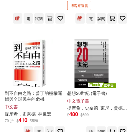
博客來選書
電
試閱
電
試閱
到不自由之路：普丁的極權邏
想想20世紀 (電子書)
輯與全球民主的危機
中文電子書
中文書
提摩希．史奈德
東尼．賈德
非
480
提摩希．史奈德
林俊宏
$
$
600
410
79 折
$
$
520
電
紙
試閱