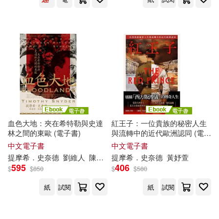
血色大地：夾在希特勒與史達
紅王子：一位貴族的秘密人生
林之間的東歐 (電子書)
與流轉中的近代歐洲認同 (電子
書)
中文電子書
中文電子書
提摩希．史奈德
劉維人
陳榮彬
提摩希．史奈德
黃妤萱
595
406
$
$
850
$
$
580
紙
試閱
紙
試閱