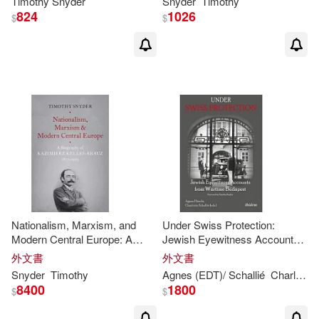
Timothy
Snyder
Snyder
Timothy
824
1026
$
$
Nationalism, Marxism, and
Under Swiss Protection:
Modern Central Europe: A
Jewish Eyewitness Accounts
Biography of Kazimierz Kelles-
from Wartime Budapest
外文書
外文書
Krauz, 1872-1905
Snyder
Timothy
Agnes (EDT)/ Schallié
Charlotte (EDT)/
8400
1800
$
$