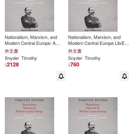
Nationalism, Marxism, and
Nationalism, Marxism, and
Modern Central Europe: A
Modern Central Europe Lib/E:
Biography of Kazimierz Kelles-
A Biography of Kazimierz
外文書
外文書
Krauz, 1872-1905
Kelles-Krauz, 1872-1905
Snyder
Timothy
Snyder
Timothy
2128
760
$
$