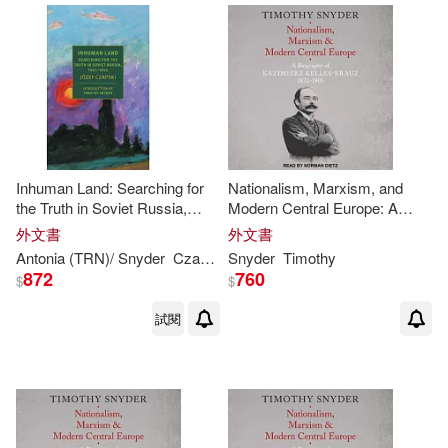
Inhuman Land: Searching for
Nationalism, Marxism, and
the Truth in Soviet Russia,
Modern Central Europe: A
1941-1942
Biography of Kazimierz Kelles-
外文書
外文書
Krauz, 1872-1905
Antonia (TRN)/
Snyder
Czapski
Snyder
Jozef/ Lloyd-Jones
Timothy
Timothy
(IN
872
760
$
$
試閱