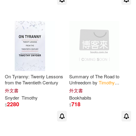
On Tyranny: Twenty Lessons
Summary of The Road to
from the Twentieth Century
Unfreedom by
Timothy
Snyder
: Conversation Starters
外文書
外文書
Snyder
Timothy
Bookhabits
2280
718
$
$