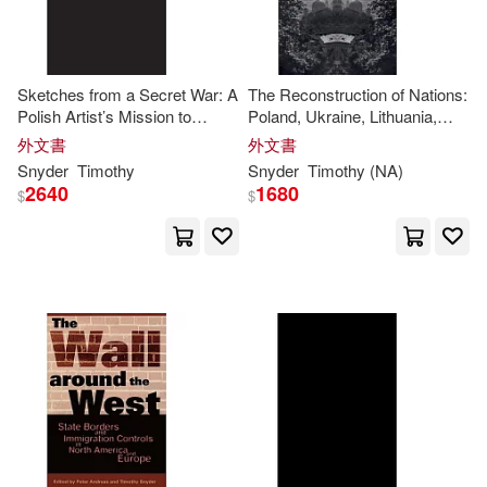
Sketches from a Secret War: A
The Reconstruction of Nations:
Polish Artist’s Mission to
Poland, Ukraine, Lithuania,
Liberate Soviet Ukraine
Belarus, 1569-1999
外文書
外文書
Snyder
Timothy
Snyder
Timothy
(NA)
2640
1680
$
$