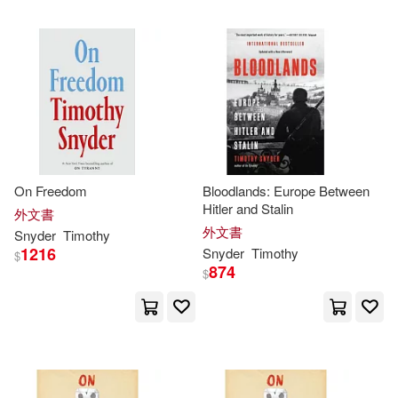
可超商取貨(80)
Lionetti(2)
Blackstone Pub(2)
可海外宅配(80)
Peter (EDT)/ Snyder(2)
Random House UK(2)
可港澳店取(73)
Ray (EDT)(2)
左岸文化(2)
可新加坡店取(73)
On Freedom
Bloodlands: Europe Between
Ray W. (EDT)(2)
Hitler and Stalin
Harvard Univ Pr(1)
外文書
可菲律賓店取(73)
外文書
Snyder
Timothy
Timothy (CON)(2)
1216
Snyder
Timothy
$
Lightning Source Inc(1)
874
$
Timothy (CON)/ Cosham(2)
上市日期
(可複選)
Penguin Group USA(1)
Timothy (EDT)/ Brandon(2)
一個月內上市新品(1)
Perseus Books Group(1)