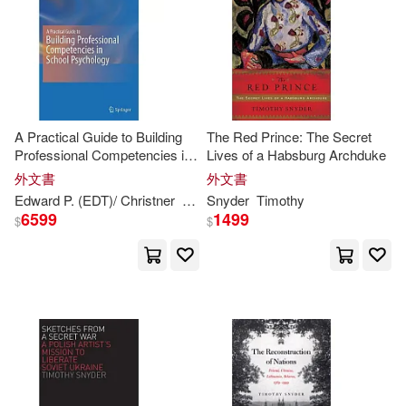
Victor/ Ignashev(1)
A Practical Guide to Building
The Red Prince: The Secret
Professional Competencies in
Lives of a Habsburg Archduke
School Psychology
外文書
外文書
Edward P. (EDT)/ Christner
Lionetti
Snyder
Ray W. (EDT)
Timothy
Timothy
M. (E
6599
1499
$
$